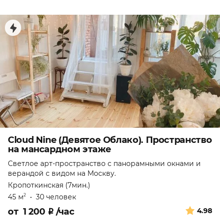
Cloud Nine (Девятое Облако). Пространство
на мансардном этаже
Светлое арт-пространство с панорамными окнами и
верандой с видом на Москву.
Кропоткинская (7мин.)
45 м
•
30 человек
2
от
1 200
₽
/час
4.98