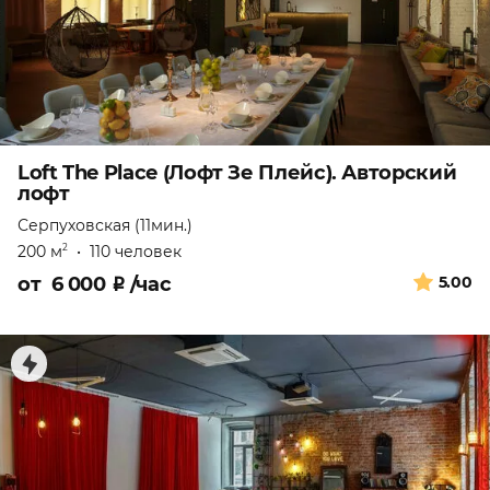
Loft The Place (Лофт Зе Плейс). Авторский
лофт
Серпуховская (11мин.)
200 м
•
110 человек
2
от
6 000
₽
/час
5.00