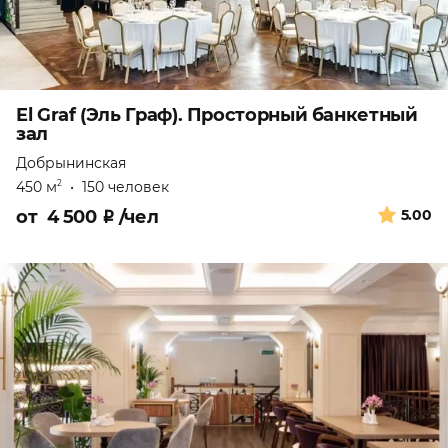
El Graf (Эль Граф). Просторный банкетный
зал
Добрынинская
450 м
•
150 человек
2
от
4 500
₽
/чел
5.00