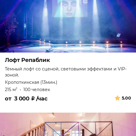
Лофт Репаблик
Тёмный лофт со сценой, световыми эффектами и VIP-
зоной.
Кропоткинская (13мин.)
215 м
•
100 человек
2
от
3 000
₽
/час
5.00