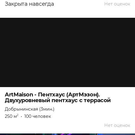
Закрыта навсегда
Нет оценок
ArtMaison - Пентхаус (АртМэзон).
Двухуровневый пентхаус с террасой
Добрынинская (3мин.)
250 м
•
100 человек
2
Нет оценок