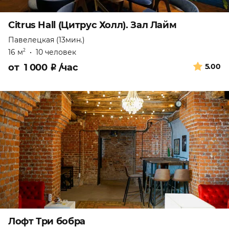
Citrus Hall (Цитрус Холл). Зал Лайм
Павелецкая (13мин.)
16 м
•
10 человек
2
от
1 000
₽
/час
5.00
Лофт Три бобра