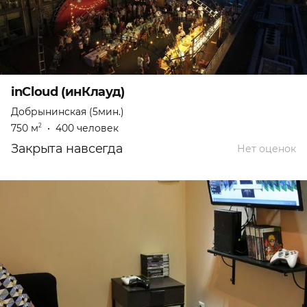
inCloud (инКлауд)
Добрынинская (5мин.)
750 м
•
400 человек
2
Закрыта навсегда
Нет оценок