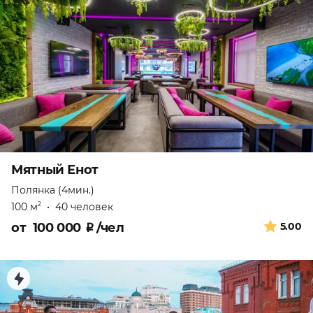
Мятный Енот
Полянка (4мин.)
100 м
•
40 человек
2
от
100 000
₽
/чел
5.00