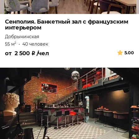
Сенполия. Банкетный зал с французским
интерьером
Добрынинская
55 м
•
40 человек
2
от
2 500
₽
/чел
5.00