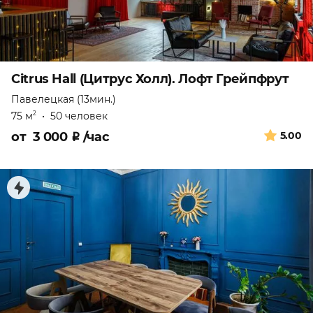
Citrus Hall (Цитрус Холл). Лофт Грейпфрут
Павелецкая (13мин.)
75 м
•
50 человек
2
от
3 000
₽
/час
5.00