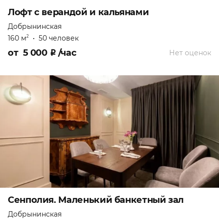
Лофт с верандой и кальянами
Добрынинская
160 м
•
50 человек
2
от
5 000
₽
/час
Нет оценок
Сенполия. Маленький банкетный зал
Добрынинская