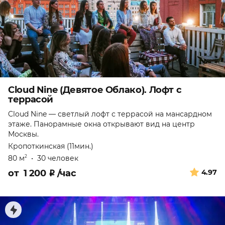
Cloud Nine (Девятое Облако). Лофт с
террасой
Cloud Nine — светлый лофт с террасой на мансардном
этаже. Панорамные окна открывают вид на центр
Москвы.
Кропоткинская (11мин.)
80 м
•
30 человек
2
от
1 200
₽
/час
4.97