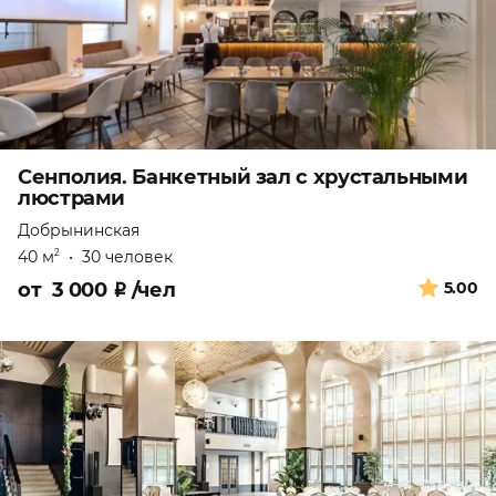
Сенполия. Банкетный зал с хрустальными
люстрами
Добрынинская
40 м
•
30 человек
2
от
3 000
₽
/чел
5.00