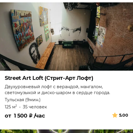
Street Art Loft (Стрит-Арт Лофт)
Двухуровневый лофт с верандой, мангалом,
светомузыкой и диско-шаром в сердце города.
Тульская (9мин.)
125 м
•
35 человек
2
от
1 500
₽
/час
5.00