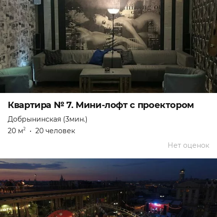
Квартира № 7. Мини-лофт с проектором
Добрынинская (3мин.)
20 м
•
20 человек
2
Нет оценок