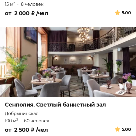
15 м
•
8 человек
2
от
2 000
₽
/чел
5.00
Сенполия. Светлый банкетный зал
Добрынинская
100 м
•
60 человек
2
от
2 500
₽
/чел
5.00