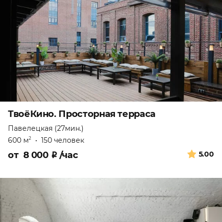
ТвоёКино. Просторная терраса
Павелецкая (27мин.)
600 м
•
150 человек
2
от
8 000
₽
/час
5.00