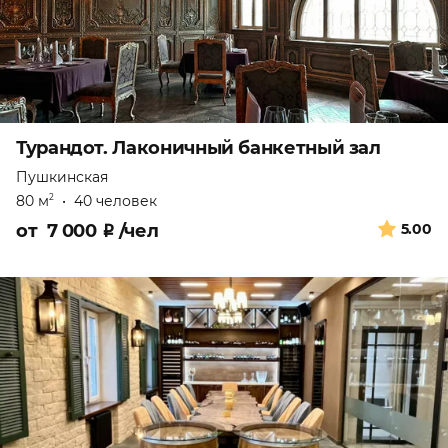
Турандот. Лаконичный банкетный зал
Пушкинская
80 м
•
40 человек
2
от
7 000
₽
/чел
5.00