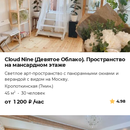
Cloud Nine (Девятое Облако). Пространство
на мансардном этаже
Светлое арт-пространство с панорамными окнами и
верандой с видом на Москву.
Кропоткинская (7мин.)
45 м
•
30 человек
2
от
1 200
₽
/час
4.98