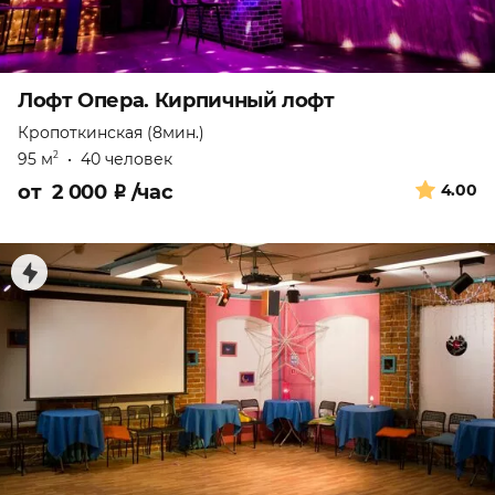
Лофт Опера. Кирпичный лофт
Кропоткинская (8мин.)
95 м
•
40 человек
2
от
2 000
₽
/час
4.00