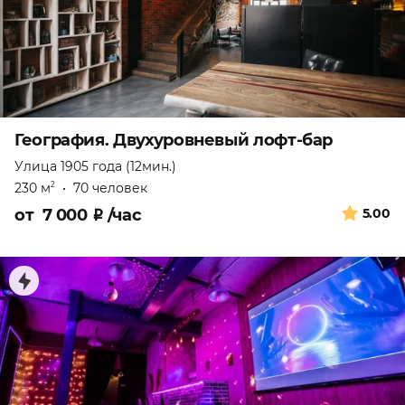
География. Двухуровневый лофт-бар
Улица 1905 года (12мин.)
230 м
•
70 человек
2
от
7 000
₽
/час
5.00