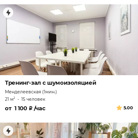
Тренинг-зал с шумоизоляцией
Менделеевская (1мин.)
21 м
•
15 человек
2
от
1 100
₽
/час
5.00