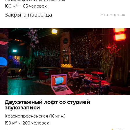
160 м
•
65 человек
2
Закрыта навсегда
Нет оценок
Двухэтажный лофт со студией
звукозаписи
Краснопресненская (16мин.)
150 м
•
200 человек
2