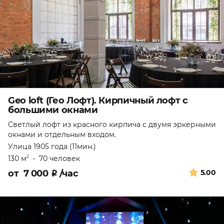
Geo loft (Гео Лофт). Кирпичный лофт с
большими окнами
Светлый лофт из красного кирпича с двумя эркерными
окнами и отдельным входом.
Улица 1905 года (11мин.)
130 м
•
70 человек
2
от
7 000
₽
/час
5.00