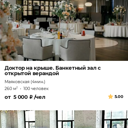
Доктор на крыше. Банкетный зал с
открытой верандой
Маяковская (4мин.)
260 м
•
100 человек
2
от
5 000
₽
/чел
5.00