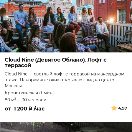
Cloud Nine (Девятое Облако). Лофт с
террасой
Cloud Nine — светлый лофт с террасой на мансардном
этаже. Панорамные окна открывают вид на центр
Москвы.
Кропоткинская (11мин.)
80 м
•
30 человек
2
от
1 200
₽
/час
4.97