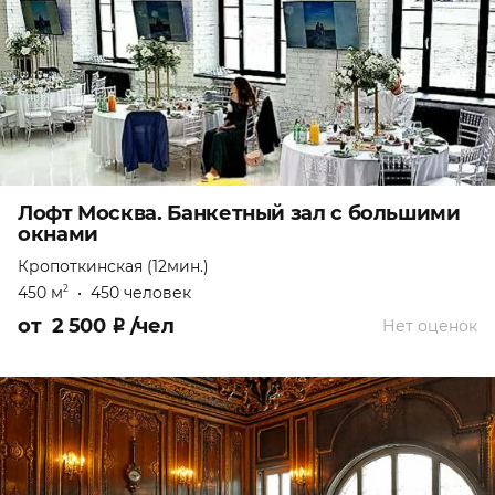
Лофт Москва. Банкетный зал с большими
окнами
Кропоткинская (12мин.)
450 м
•
450 человек
2
от
2 500
₽
/чел
Нет оценок