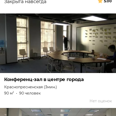
Закрыта навсегда
5.00
Конференц-зал в центре города
Краснопресненская (3мин.)
90 м
•
90 человек
2
Нет оценок