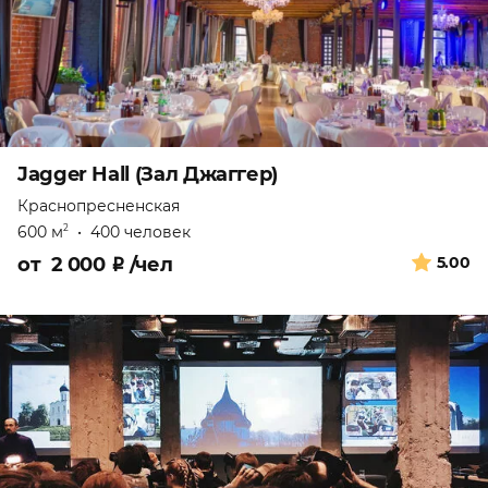
Jagger Hall (Зал Джаггер)
Краснопресненская
600 м
•
400 человек
2
от
2 000
₽
/чел
5.00