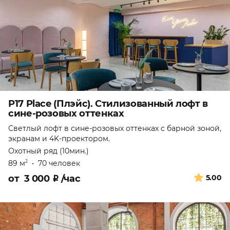
P17 Place (Плэйс). Стилизованный лофт в
сине-розовых оттенках
Светлый лофт в сине-розовых оттенках с барной зоной,
экранам и 4K-проектором.
Охотный ряд (10мин.)
89 м
•
70 человек
2
от
3 000
₽
/час
5.00