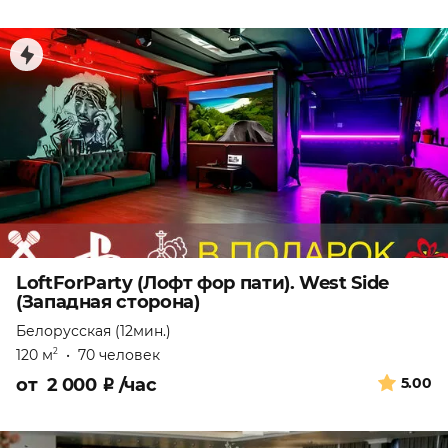
LoftForParty (Лофт фор пати). West Side
(Западная сторона)
Белорусская (12мин.)
120 м
•
70 человек
2
от
2 000
₽
/час
5.00