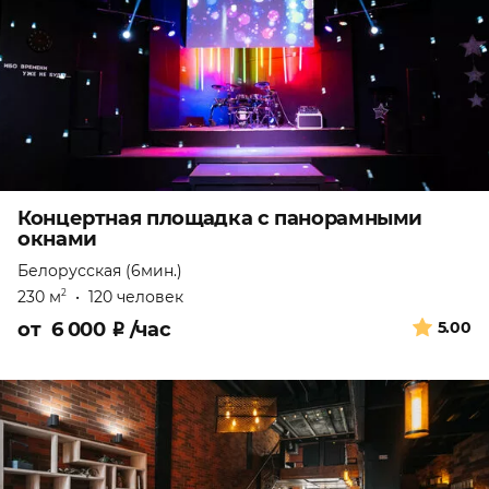
Концертная площадка с панорамными
окнами
Белорусская (6мин.)
230 м
•
120 человек
2
от
6 000
₽
/час
5.00