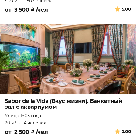
400 м
•
150 человек
от
3 500
₽
/чел
5.00
Sabor de la Vida (Вкус жизни). Банкетный
зал с аквариумом
Улица 1905 года
20 м
•
14 человек
2
от
2 500
₽
/чел
5.00