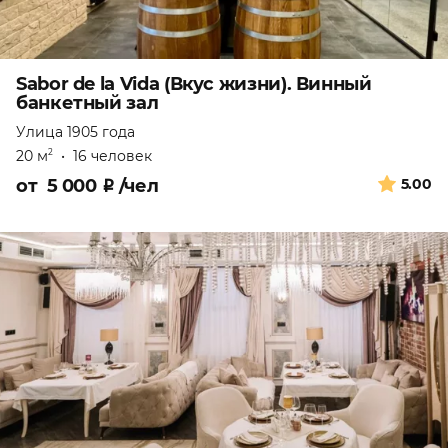
Sabor de la Vida (Вкус жизни). Винный
банкетный зал
Улица 1905 года
20 м
•
16 человек
2
от
5 000
₽
/чел
5.00