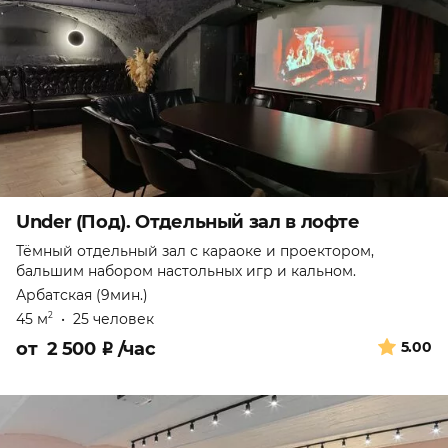
Under (Под). Отдельный зал в лофте
Тёмный отдельный зал с караоке и проектором,
бальшим набором настольных игр и кальном.
Арбатская (9мин.)
45 м
•
25 человек
2
от
2 500
₽
/час
5.00