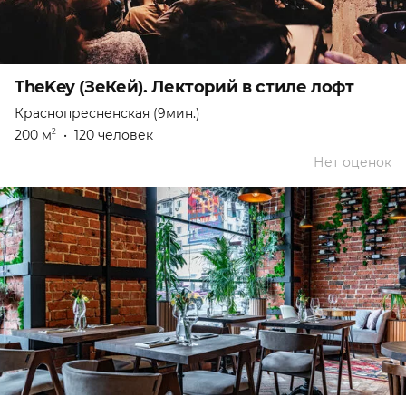
TheKey (ЗеКей). Лекторий в стиле лофт
Краснопресненская (9мин.)
200 м
•
120 человек
2
Нет оценок