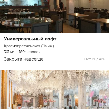
Универсалььный лофт
Краснопресненская (11мин.)
361 м
•
180 человек
2
Закрыта навсегда
Нет оценок