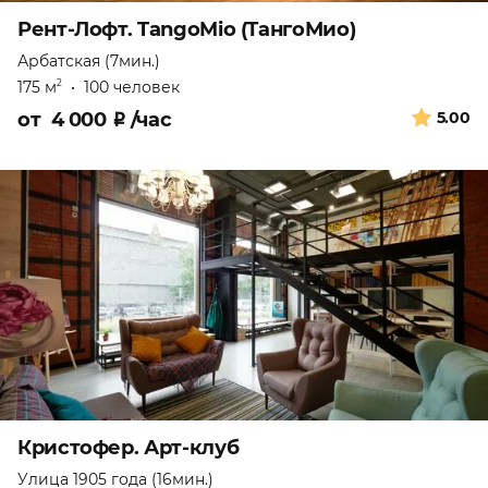
Рент-Лофт. TangoMio (ТангоМио)
Арбатская (7мин.)
175 м
•
100 человек
2
от
4 000
₽
/час
5.00
Кристофер. Арт-клуб
Улица 1905 года (16мин.)