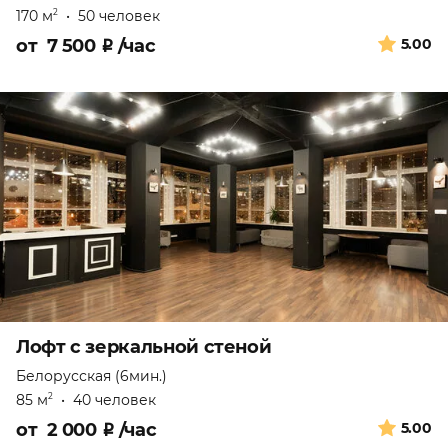
170 м
•
50 человек
2
от
7 500
₽
/час
5.00
Лофт с зеркальной стеной
Белорусская (6мин.)
85 м
•
40 человек
2
от
2 000
₽
/час
5.00