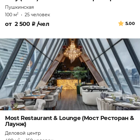
Пушкинская
100 м
•
25 человек
2
от
2 500
₽
/чел
5.00
Most Restaurant & Lounge (Мост Ресторан &
Лаунж)
Деловой центр
2