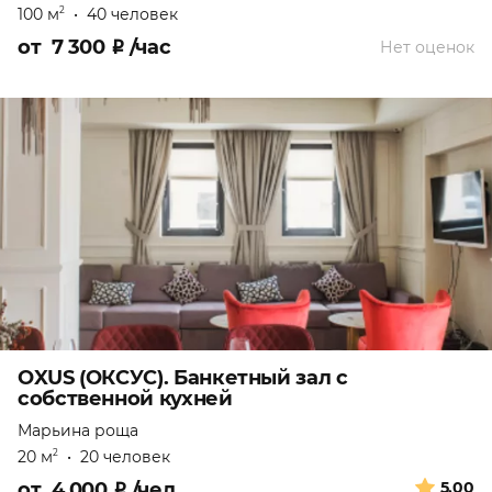
100 м
•
40 человек
2
от
7 300
₽
/час
Нет оценок
OXUS (ОКСУС). Банкетный зал с
собственной кухней
Марьина роща
20 м
•
20 человек
2
от
4 000
₽
/чел
5.00