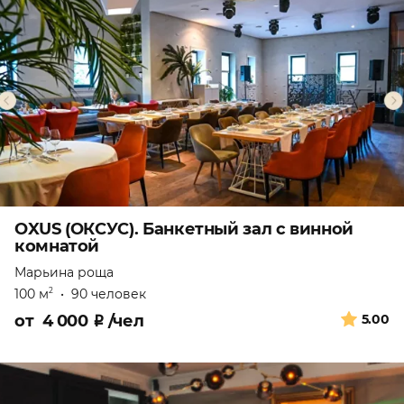
OXUS (ОКСУС). Банкетный зал с винной
комнатой
Марьина роща
100 м
•
90 человек
2
от
4 000
₽
/чел
5.00