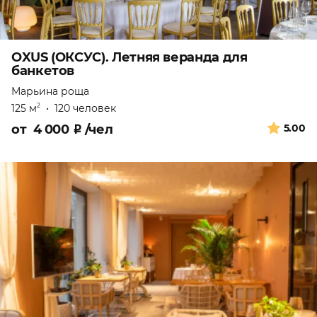
OXUS (ОКСУС). Летняя веранда для
банкетов
Марьина роща
125 м
•
120 человек
2
от
4 000
₽
/чел
5.00