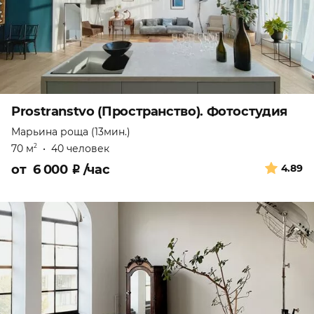
Prostranstvo (Пространство). Фотостудия
Марьина роща (13мин.)
70 м
•
40 человек
2
от
6 000
₽
/час
4.89