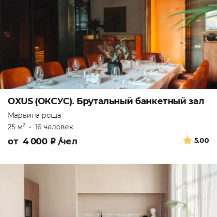
OXUS (ОКСУС). Брутальный банкетный зал
Марьина роща
25 м
•
16 человек
2
от
4 000
₽
/чел
5.00