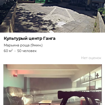
Культурый центр Ганга
Марьина роща (9мин.)
60 м
•
50 человек
2
Нет оценок