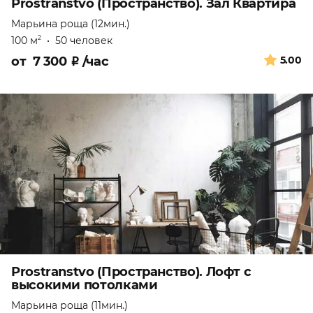
Prostranstvo (Пространство). Зал Квартира
Марьина роща (12мин.)
100 м
•
50 человек
2
от
7 300
₽
/час
5.00
Prostranstvo (Пространство). Лофт с
высокими потолками
Марьина роща (11мин.)