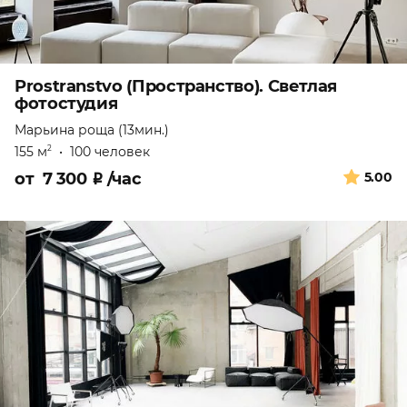
Prostranstvo (Пространство). Светлая
фотостудия
Марьина роща (13мин.)
155 м
•
100 человек
2
от
7 300
₽
/час
5.00