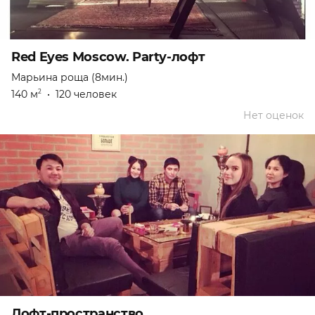
Red Eyes Moscow. Party-лофт
Марьина роща (8мин.)
140 м
•
120 человек
2
Нет оценок
Лофт-пространство