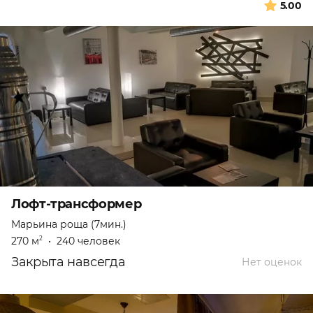
5.00
Лофт-трансформер
Марьина роща (7мин.)
270 м
•
240 человек
2
Закрыта навсегда
Нет оценок