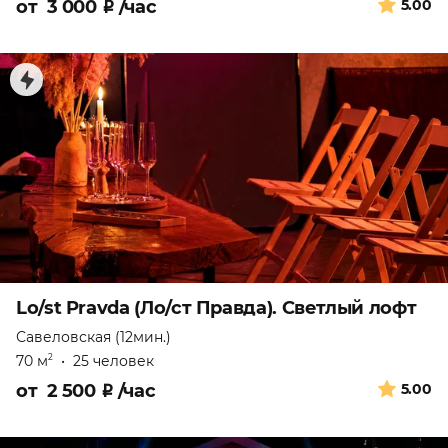
от
3 000
₽
/час
5.00
Lo/st Pravda (Ло/ст Правда). Светлый лофт
Савеловская (12мин.)
70 м
•
25 человек
2
от
2 500
₽
/час
5.00