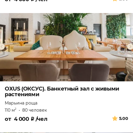
OXUS (ОКСУС). Банкетный зал с живыми
растениями
Марьина роща
110 м
•
80 человек
2
от
4 000
₽
/чел
5.00