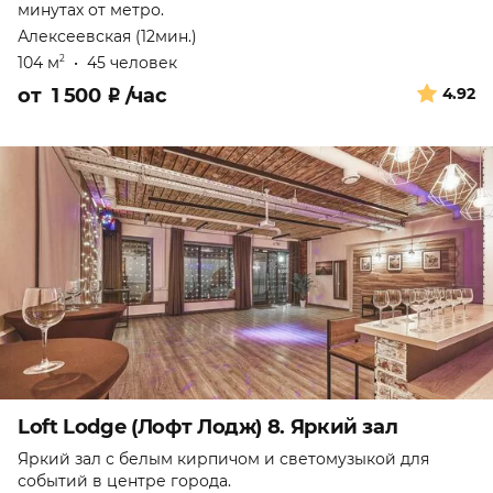
минутах от метро.
Алексеевская (12мин.)
104 м
•
45 человек
2
от
1 500
₽
/час
4.92
Loft Lodge (Лофт Лодж) 8. Яркий зал
Яркий зал с белым кирпичом и светомузыкой для
событий в центре города.