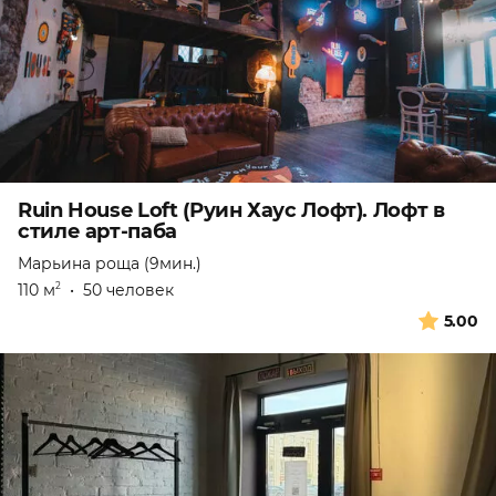
Ruin House Loft (Руин Хаус Лофт). Лофт в
стиле арт-паба
Марьина роща (9мин.)
110 м
•
50 человек
2
5.00