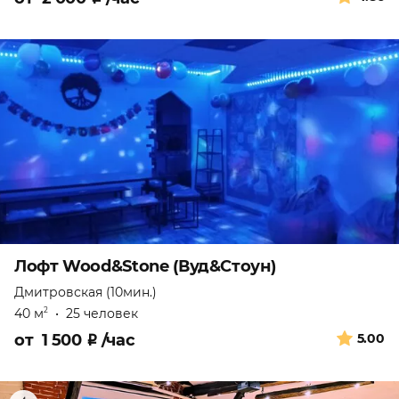
Лофт Wood&Stone (Вуд&Стоун)
Дмитровская (10мин.)
40 м
•
25 человек
2
от
1 500
₽
/час
5.00