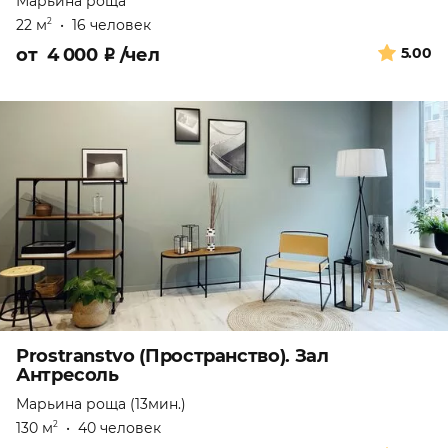
Марьина роща
22 м
•
16 человек
2
от
4 000
₽
/чел
5.00
Prostranstvo (Пространство). Зал
Антресоль
Марьина роща (13мин.)
130 м
•
40 человек
2