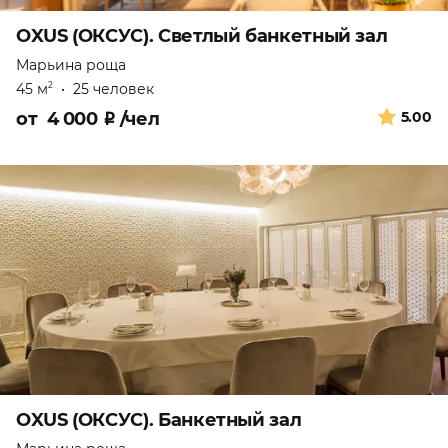
OXUS (ОКСУС). Светлый банкетный зал
Марьина роща
45 м
•
25 человек
2
от
4 000
₽
/чел
5.00
OXUS (ОКСУС). Банкетный зал