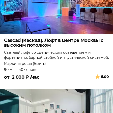
Cascad (Каскад). Лофт в центре Москвы с
высоким потолком
Светлый лофт со сценическим освещением и
фортепиано, барной стойкой и акустической системой.
Марьина роща (6мин.)
90 м
•
40 человек
2
от
2 000
₽
/час
5.00