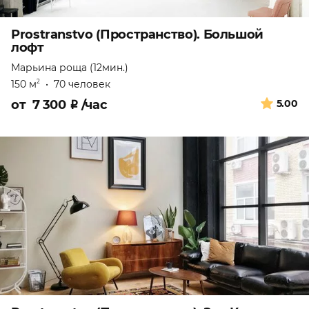
Prostranstvo (Пространство). Большой
лофт
Марьина роща (12мин.)
150 м
•
70 человек
2
от
7 300
₽
/час
5.00