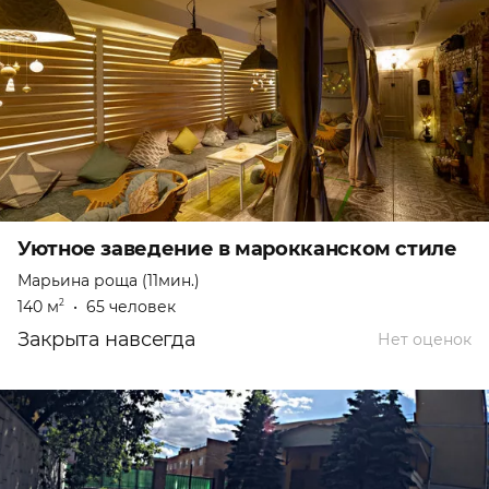
Уютное заведение в марокканском стиле
Марьина роща (11мин.)
140 м
•
65 человек
2
Закрыта навсегда
Нет оценок