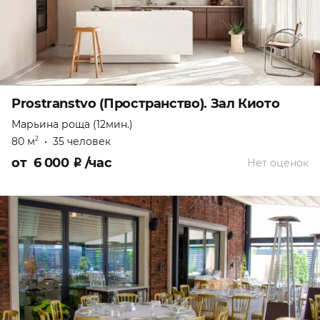
Prostranstvo (Пространство). Зал Киото
Марьина роща (12мин.)
80 м
•
35 человек
2
от
6 000
₽
/час
Нет оценок