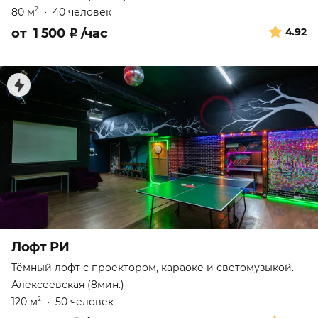
80 м
•
40 человек
2
от
1 500
₽
/час
4.92
Лофт РИ
Тёмный лофт с проектором, караоке и светомузыкой.
Алексеевская (8мин.)
120 м
•
50 человек
2