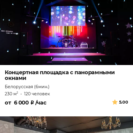
Концертная площадка с панорамными
окнами
Белорусская (6мин.)
230 м
•
120 человек
2
от
6 000
₽
/час
5.00