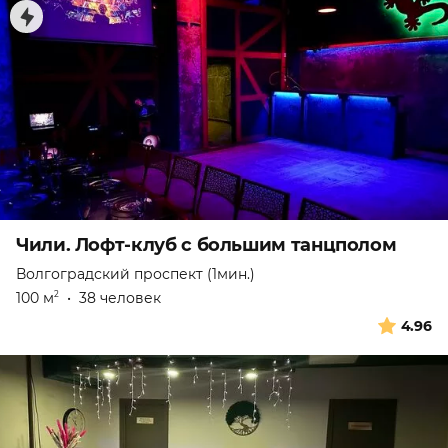
Чили. Лофт-клуб с большим танцполом
Волгоградский проспект (1мин.)
100 м
•
38 человек
2
4.96