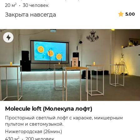
20 м
•
30 человек
2
Закрыта навсегда
5.00
Molecule loft (Молекула лофт)
Просторный светлый лофт с караоке, микшерным
пультом и светомузыкой.
Нижегородская (26мин.)
430 м
•
200 человек
2