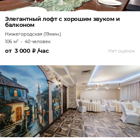
Элегантный лофт с хорошим звуком и
балконом
Нижегородская (19мин.)
106 м
•
40 человек
2
от
3 000
₽
/час
Нет оценок