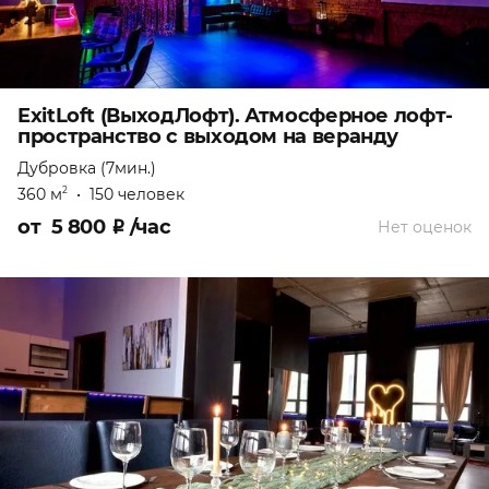
ExitLoft (ВыходЛофт). Атмосферное лофт-
пространство с выходом на веранду
Дубровка (7мин.)
360 м
•
150 человек
2
от
5 800
₽
/час
Нет оценок