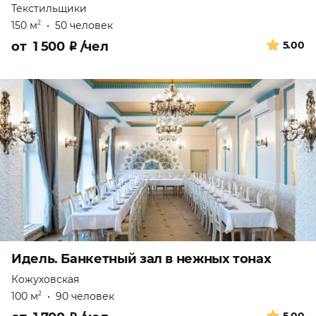
Текстильщики
150 м
•
50 человек
2
от
1 500
₽
/чел
5.00
Идель. Банкетный зал в нежных тонах
Кожуховская
100 м
•
90 человек
2