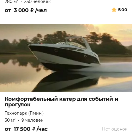
280 м
•
250 человек
2
от
3 000
₽
/чел
5.00
Комфортабельный катер для событий и
прогулок
Технопарк (11мин.)
30 м
•
9 человек
2
от
17 500
₽
/час
Нет оценок