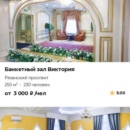
Банкетный зал Виктория
Рязанский проспект
250 м
•
230 человек
2
от
3 000
₽
/чел
5.00