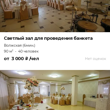
Светлый зал для проведения банкета
Волжская (6мин.)
90 м
•
40 человек
2
от
3 000
₽
/чел
Нет оценок