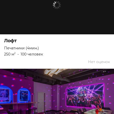
Лофт
Печатники (4мин.)
250 м
•
100 человек
2
Нет оценок