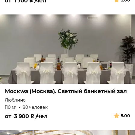
от
1 700
₽
/чел
5.00
Москwa (Москва). Светлый банкетный зал
Люблино
110 м
•
80 человек
2
от
3 900
₽
/чел
5.00