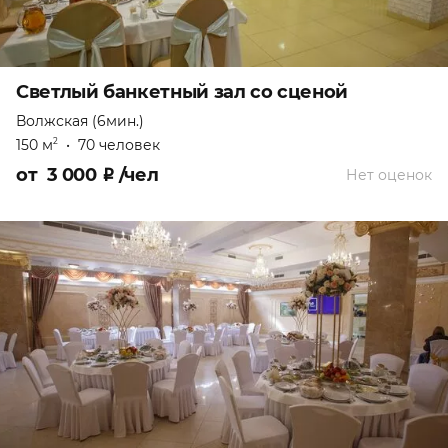
Светлый банкетный зал со сценой
Волжская (6мин.)
150 м
•
70 человек
2
от
3 000
₽
/чел
Нет оценок