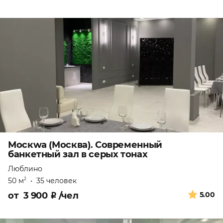
Москwa (Москва). Современный
банкетный зал в серых тонах
Люблино
50 м
•
35 человек
2
от
3 900
₽
/чел
5.00