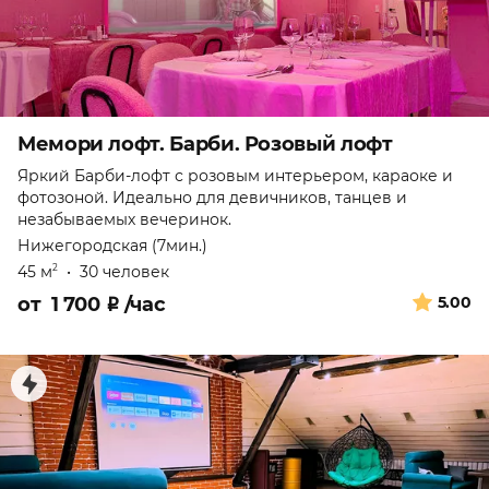
Мемори лофт. Барби. Розовый лофт
Яркий Барби-лофт с розовым интерьером, караоке и
фотозоной. Идеально для девичников, танцев и
незабываемых вечеринок.
Нижегородская (7мин.)
45 м
•
30 человек
2
от
1 700
₽
/час
5.00