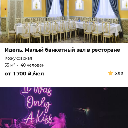
Идель. Малый банкетный зал в ресторане
Кожуховская
55 м
•
40 человек
2
от
1 700
₽
/чел
5.00