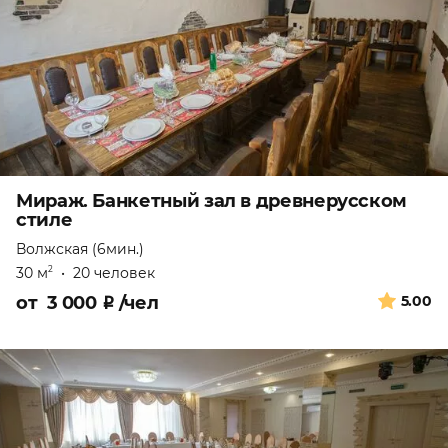
Мираж. Банкетный зал в древнерусском
стиле
Волжская (6мин.)
30 м
•
20 человек
2
от
3 000
₽
/чел
5.00