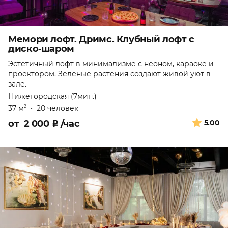
Мемори лофт. Дримс. Клубный лофт с
диско‑шаром
Эстетичный лофт в минимализме с неоном, караоке и
проектором. Зелёные растения создают живой уют в
зале.
Нижегородская (7мин.)
37 м
•
20 человек
2
от
2 000
₽
/час
5.00