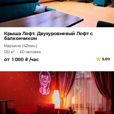
Крыша Лофт. Двухуровневый Лофт с
балкончиком
Марьино (42мин.)
120 м
•
60 человек
2
от
1 000
₽
/час
5.00