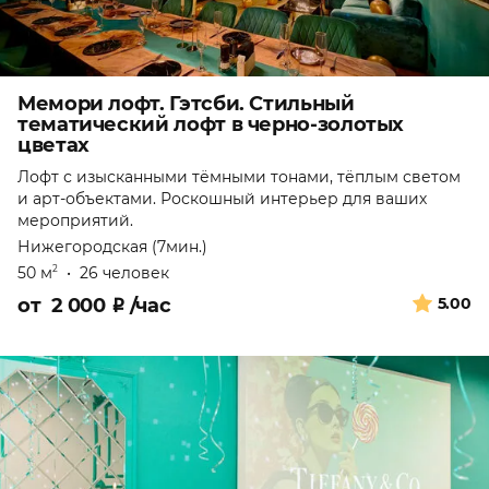
Мемори лофт. Гэтсби. Стильный
тематический лофт в черно-золотых
цветах
Лофт с изысканными тёмными тонами, тёплым светом
и арт-объектами. Роскошный интерьер для ваших
мероприятий.
Нижегородская (7мин.)
50 м
•
26 человек
2
от
2 000
₽
/час
5.00