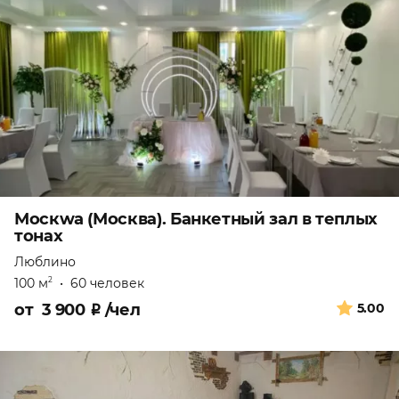
Москwa (Москва). Банкетный зал в теплых
тонах
Люблино
100 м
•
60 человек
2
от
3 900
₽
/чел
5.00