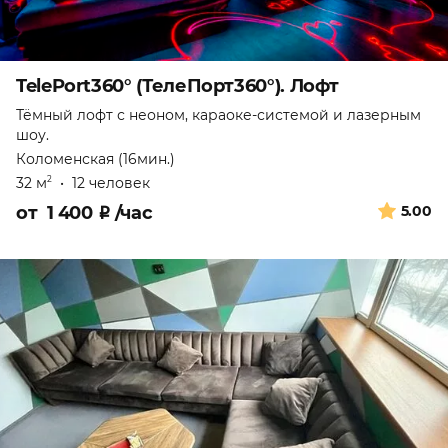
TelePort360° (ТелеПорт360°). Лофт
Тёмный лофт с неоном, караоке-системой и лазерным
шоу.
Коломенская (16мин.)
32 м
•
12 человек
2
от
1 400
₽
/час
5.00