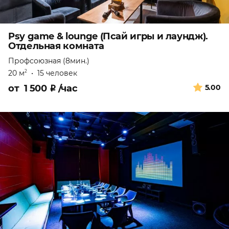
Psy game & lounge (Псай игры и лаундж).
Отдельная комната
Профсоюзная (8мин.)
20 м
•
15 человек
2
от
1 500
₽
/час
5.00