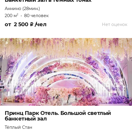
Банкетный зал в темных тонах
Аннино (28мин.)
200 м
•
80 человек
2
от
2 500
₽
/чел
Нет оценок
Принц Парк Отель. Большой светлый
банкетный зал
Тёплый Стан