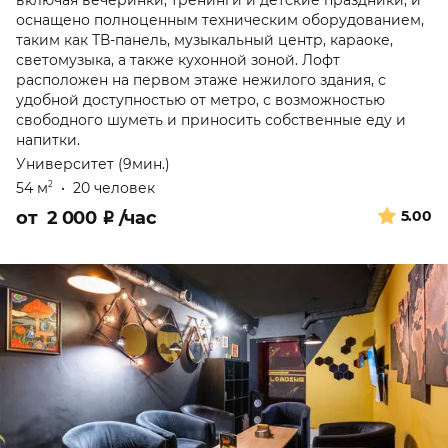
включая вечеринки, тренинги и детские праздники, и
оснащено полноценным техническим оборудованием,
таким как ТВ-панель, музыкальный центр, караоке,
светомузыка, а также кухонной зоной. Лофт
расположен на первом этаже нежилого здания, с
удобной доступностью от метро, с возможностью
свободного шуметь и приносить собственные еду и
напитки.
Университет (9мин.)
54 м
•
20 человек
2
от
2 000
₽
/час
5.00