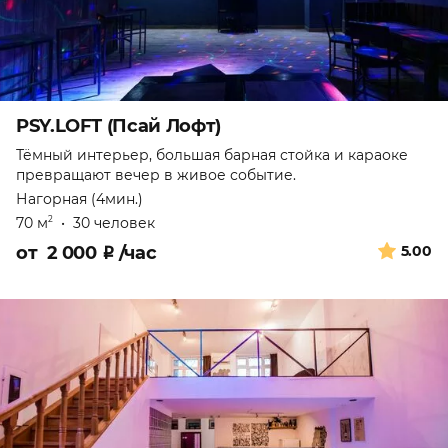
PSY.LOFT (Псай Лофт)
Тёмный интерьер, большая барная стойка и караоке
превращают вечер в живое событие.
Нагорная (4мин.)
70 м
•
30 человек
2
от
2 000
₽
/час
5.00