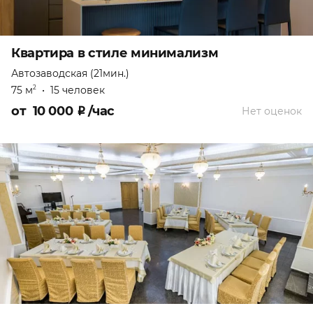
Квартира в стиле минимализм
Автозаводская (21мин.)
75 м
•
15 человек
2
от
10 000
₽
/час
Нет оценок