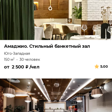
Амаджио. Стильный банкетный зал
Юго-Западная
150 м
•
30 человек
2
от
2 500
₽
/чел
5.00