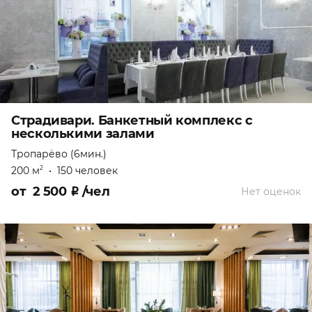
Страдивари. Банкетный комплекс с
несколькими залами
Тропарёво (6мин.)
200 м
•
150 человек
2
от
2 500
₽
/чел
Нет оценок