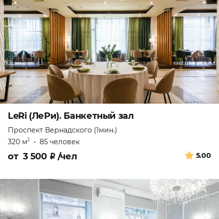
LeRi (ЛеРи). Банкетный зал
Проспект Вернадского (1мин.)
320 м
•
85 человек
2
от
3 500
₽
/чел
5.00