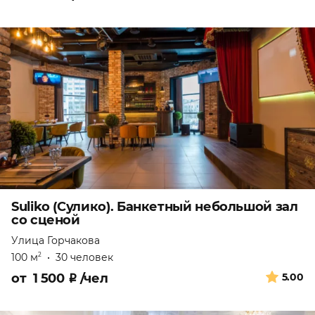
Suliko (Сулико). Банкетный небольшой зал
со сценой
Улица Горчакова
100 м
•
30 человек
2
от
1 500
₽
/чел
5.00