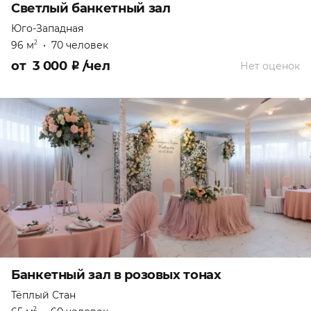
Светлый банкетный зал
Юго-Западная
96 м
•
70 человек
2
от
3 000
₽
/чел
Нет оценок
Банкетный зал в розовых тонах
Тёплый Стан
2