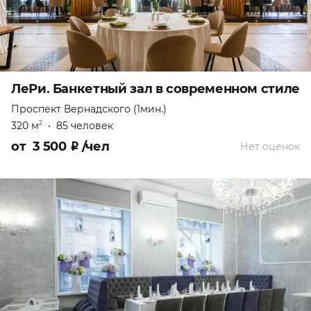
ЛеРи. Банкетный зал в современном стиле
Проспект Вернадского (1мин.)
320 м
•
85 человек
2
от
3 500
₽
/чел
Нет оценок