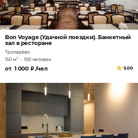
Bon Voyage (Удачной поездки). Банкетный
зал в ресторане
Тропарёво
150 м
•
100 человек
2
от
1 000
₽
/чел
5.00