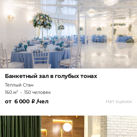
Банкетный зал в голубых тонах
Тёплый Стан
160 м
•
150 человек
2
от
6 000
₽
/чел
Нет оценок