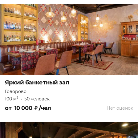
Яркий банкетный зал
Говорово
100 м
•
50 человек
2
от
10 000
₽
/чел
Нет оценок