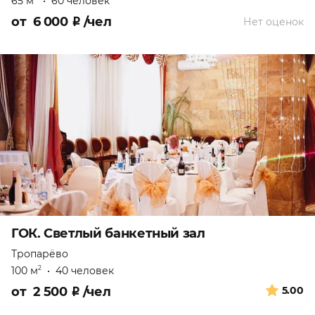
65 м
•
60 человек
от
6 000
₽
/чел
Нет оценок
ГОК. Светлый банкетный зал
Тропарёво
100 м
•
40 человек
2
от
2 500
₽
/чел
5.00