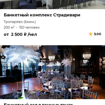
Банкетный комплекс Страдивари
Тропарёво (6мин.)
200 м
•
150 человек
2
от
2 500
₽
/чел
5.00