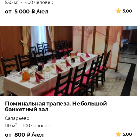
550 м
•
400 человек
2
от
5 000
₽
/чел
5.00
Поминальная трапеза. Небольшой
банкетный зал
Саларьево
110 м
•
100 человек
2
от
800
₽
/чел
5.00