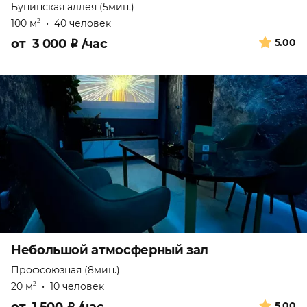
Бунинская аллея (5мин.)
100 м
•
40 человек
2
от
3 000
₽
/час
5.00
Небольшой атмосферный зал
Профсоюзная (8мин.)
20 м
•
10 человек
2
5.00