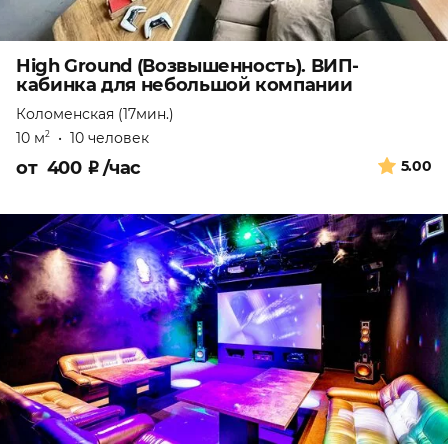
High Ground (Возвышенность). ВИП-
кабинка для небольшой компании
Коломенская (17мин.)
10 м
•
10 человек
2
от
400
₽
/час
5.00