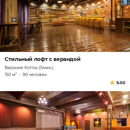
Стильный лофт с верандой
Верхние Котлы (5мин.)
150 м
•
90 человек
2
5.00