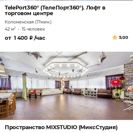
TelePort360° (ТелеПорт360°). Лофт в
торговом центре
Коломенская (17мин.)
42 м
•
15 человек
2
от
1 400
₽
/час
5.00
Пространство MIXSTUDIO (МиксСтудия)