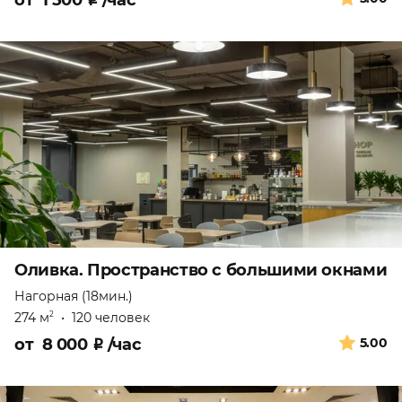
от
1 500
₽
/час
Оливка. Пространство с большими окнами
Нагорная (18мин.)
274 м
•
120 человек
2
от
8 000
₽
/час
5.00