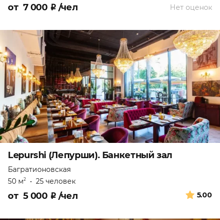
от
7 000
₽
/чел
Нет оценок
Lepurshi (Лепурши). Банкетный зал
Багратионовская
50 м
•
25 человек
2
от
5 000
₽
/чел
5.00