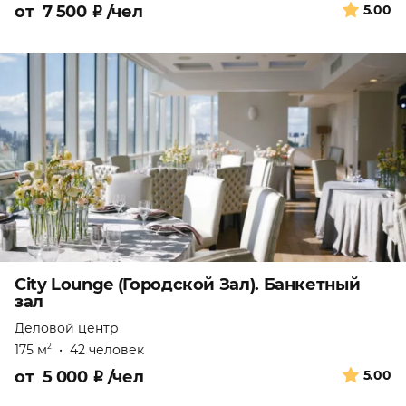
от
7 500
₽
/чел
5.00
City Lounge (Городской Зал). Банкетный
зал
Деловой центр
175 м
•
42 человек
2
от
5 000
₽
/чел
5.00