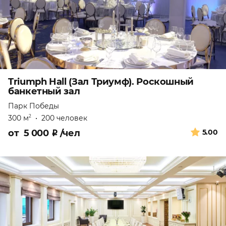
Triumph Hall (Зал Триумф). Роскошный
банкетный зал
Парк Победы
300 м
•
200 человек
2
от
5 000
₽
/чел
5.00