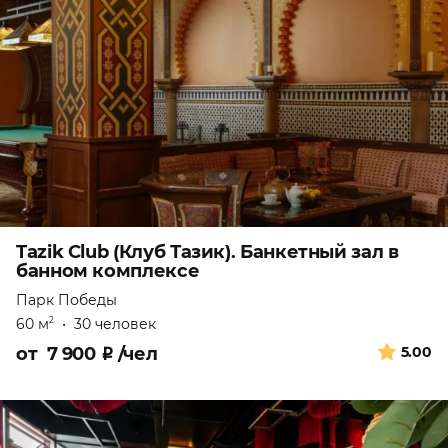
Tazik Club (Клуб Тазик). Банкетный зал в
банном комплексе
Парк Победы
60 м
•
30 человек
2
от
7 900
₽
/чел
5.00