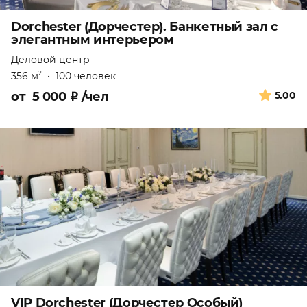
Dorchester (Дорчестер). Банкетный зал с
элегантным интерьером
Деловой центр
356 м
•
100 человек
2
от
5 000
₽
/чел
5.00
VIP Dorchester (Дорчестер Особый)