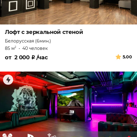
Лофт с зеркальной стеной
Белорусская (6мин.)
85 м
•
40 человек
2
от
2 000
₽
/час
5.00