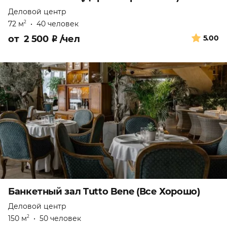
Деловой центр
72 м
•
40 человек
2
от
2 500
₽
/чел
5.00
Банкетный зал Tutto Bene (Все Хорошо)
Деловой центр
150 м
•
50 человек
2