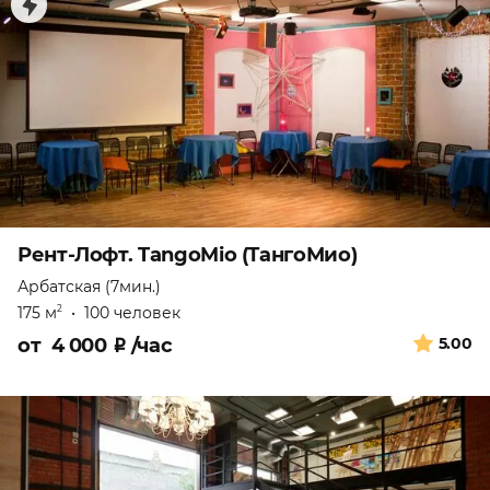
Рент-Лофт. TangoMio (ТангоМио)
Арбатская (7мин.)
175 м
•
100 человек
2
от
4 000
₽
/час
5.00