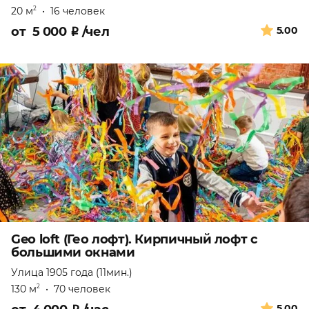
20 м
•
16 человек
2
от
5 000
₽
/чел
5.00
Geo loft (Гео лофт). Кирпичный лофт с
большими окнами
Улица 1905 года (11мин.)
130 м
•
70 человек
2
5.00