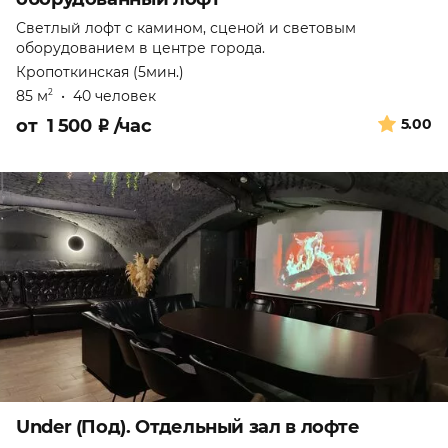
Светлый лофт с камином, сценой и световым
оборудованием в центре города.
Кропоткинская (5мин.)
85 м
•
40 человек
2
от
1 500
₽
/час
5.00
Under (Под). Отдельный зал в лофте