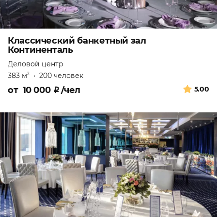
Классический банкетный зал
Континенталь
Деловой центр
383 м
•
200 человек
2
от
10 000
₽
/чел
5.00