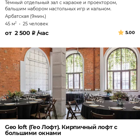
Тёмный отдельный зал с караоке и проектором,
бальшим набором настольных игр и кальном.
Арбатская (9мин.)
45 м
•
25 человек
2
от
2 500
₽
/час
5.00
Geo loft (Гео Лофт). Кирпичный лофт с
большими окнами