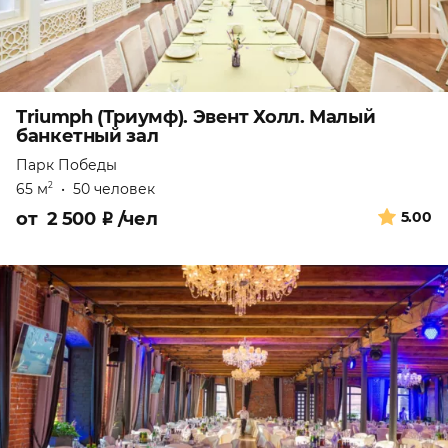
Triumph (Триумф). Эвент Холл. Малый
банкетный зал
Парк Победы
65 м
•
50 человек
2
от
2 500
₽
/чел
5.00