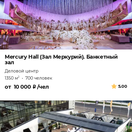
Mercury Hall (Зал Меркурий). Банкетный
зал
Деловой центр
1350 м
•
700 человек
2
от
10 000
₽
/чел
5.00