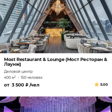
Most Restaurant & Lounge (Мост Ресторан &
Лаунж)
Деловой центр
400 м
•
150 человек
2
от
3 500
₽
/чел
5.00