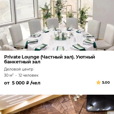
Private Lounge (Частный зал). Уютный
банкетный зал
Деловой центр
30 м
•
12 человек
2
от
5 000
₽
/чел
5.00