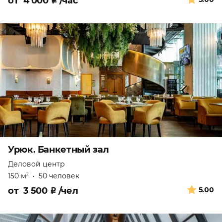
от
4 000
₽
/час
Урюк. Банкетный зал
Деловой центр
150 м
•
50 человек
2
от
3 500
₽
/чел
5.00