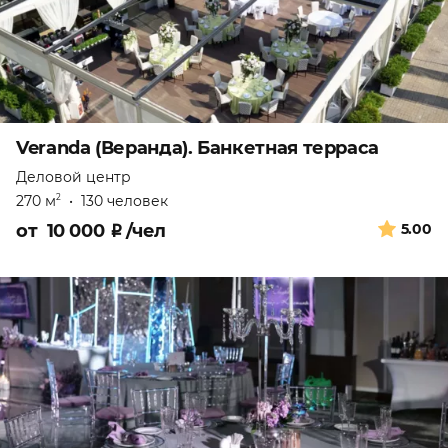
Veranda (Веранда). Банкетная терраса
Деловой центр
270 м
•
130 человек
2
от
10 000
₽
/чел
5.00