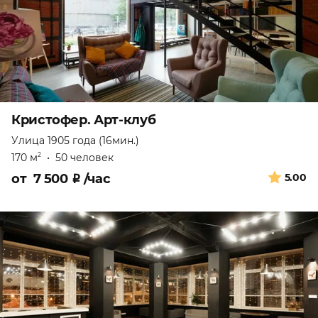
Кристофер. Арт-клуб
Улица 1905 года (16мин.)
170 м
•
50 человек
2
от
7 500
₽
/час
5.00