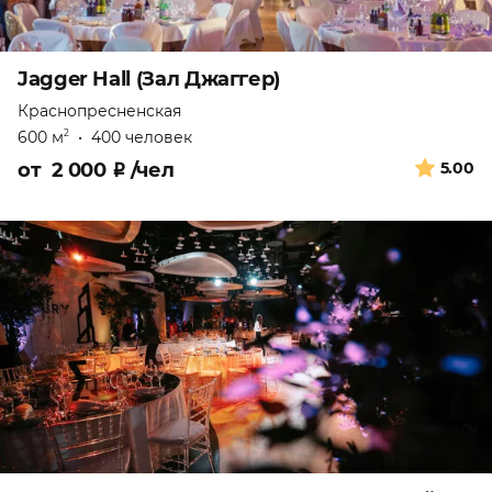
Jagger Hall (Зал Джаггер)
Краснопресненская
600 м
•
400 человек
2
от
2 000
₽
/чел
5.00