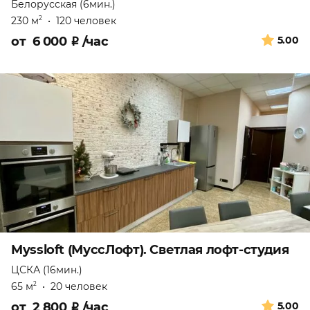
Белорусская (6мин.)
230 м
•
120 человек
2
от
6 000
₽
/час
5.00
Myssloft (МуссЛофт). Светлая лофт-студия
ЦСКА (16мин.)
65 м
•
20 человек
2
от
2 800
₽
/час
5.00