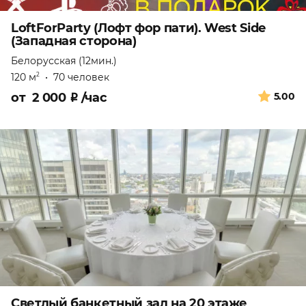
LoftForParty (Лофт фор пати). West Side
(Западная сторона)
Белорусская (12мин.)
120 м
•
70 человек
2
от
2 000
₽
/час
5.00
Светлый банкетный зал на 20 этаже