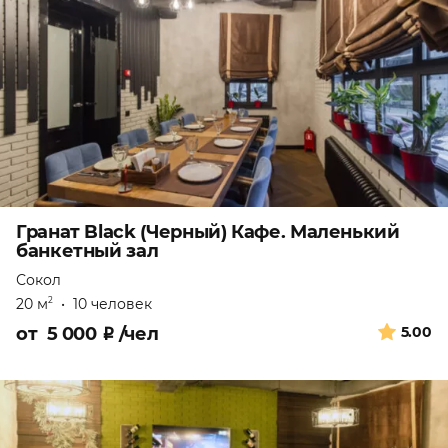
Гранат Black (Черный) Кафе. Маленький
банкетный зал
Сокол
20 м
•
10 человек
2
от
5 000
₽
/чел
5.00