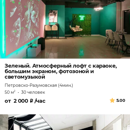
Зеленый. Атмосферный лофт с караоке,
большим экраном, фотозоной и
светомузыкой
Петровско-Разумовская (4мин.)
50 м
•
30 человек
2
от
2 000
₽
/час
5.00