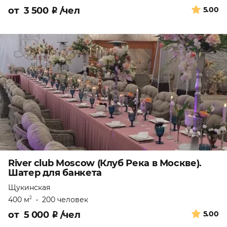
от
3 500
₽
/чел
5.00
River club Moscow (Клуб Река в Москве).
Шатер для банкета
Щукинская
400 м
•
200 человек
2
от
5 000
₽
/чел
5.00