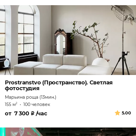
Prostranstvo (Пространство). Светлая
фотостудия
Марьина роща (13мин.)
155 м
•
100 человек
2
от
7 300
₽
/час
5.00