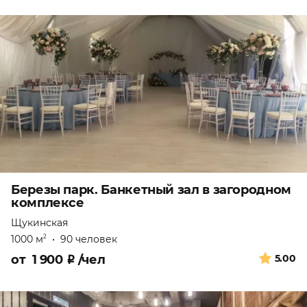
Березы парк. Банкетный зал в загородном
комплексе
Щукинская
1000 м
•
90 человек
2
от
1 900
₽
/чел
5.00