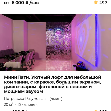
от
6 000
₽
/час
5.00
МиниПати. Уютный лофт для небольшой
компании, с караоке, большим экраном,
диско-шаром, фотозоной с неоном и
мощным звуком
Петровско-Разумовская (4мин.)
20 м
•
12 человек
2