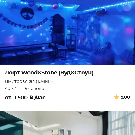
Лофт Wood&Stone (Вуд&Стоун)
Дмитровская (10мин.)
40 м
•
25 человек
2
от
1 500
₽
/час
5.00