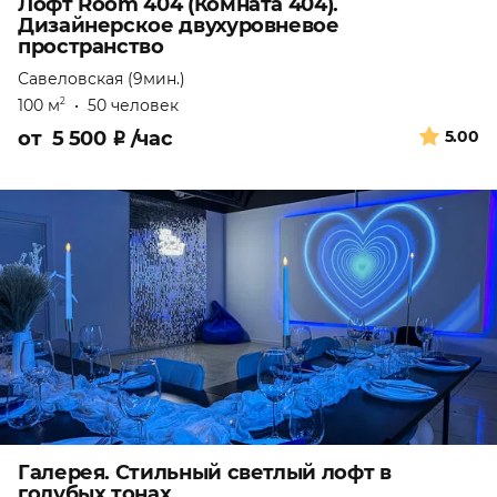
Лофт Room 404 (Комната 404).
Дизайнерское двухуровневое
пространство
Савеловская (9мин.)
100 м
•
50 человек
2
от
5 500
₽
/час
5.00
Галерея. Стильный светлый лофт в
голубых тонах