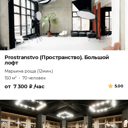
Prostranstvo (Пространство). Большой
лофт
Марьина роща (12мин.)
150 м
•
70 человек
2
от
7 300
₽
/час
5.00