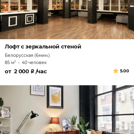
Лофт с зеркальной стеной
Белорусская (6мин.)
85 м
•
40 человек
2
от
2 000
₽
/час
5.00