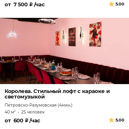
от
7 500
₽
/час
5.00
Королева. Стильный лофт с караоке и
светомузыкой
Петровско-Разумовская (4мин.)
40 м
•
25 человек
2
от
600
₽
/час
5.00