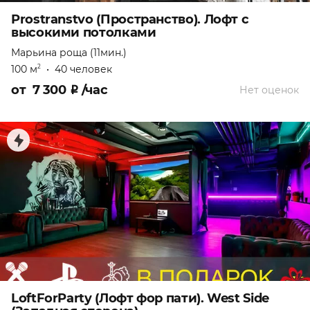
Prostranstvo (Пространство). Лофт с
высокими потолками
Марьина роща (11мин.)
100 м
•
40 человек
2
от
7 300
₽
/час
Нет оценок
LoftForParty (Лофт фор пати). West Side