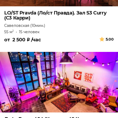
LO/ST Pravda (Ло/ст Правда). Зал S3 Curry
(С3 Карри)
Савеловская (10мин.)
55 м
•
15 человек
2
от
2 500
₽
/час
5.00