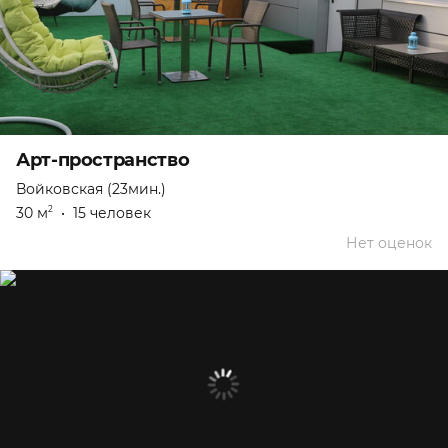
Арт-пространство
Войковская (23мин.)
30 м
•
15 человек
2
Нет оценок