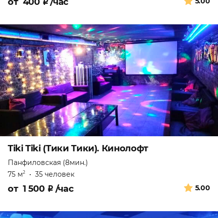
от
400
₽
/час
5.00
Tiki Tiki (Тики Тики). Кинолофт
Панфиловская (8мин.)
75 м
•
35 человек
2
от
1 500
₽
/час
5.00