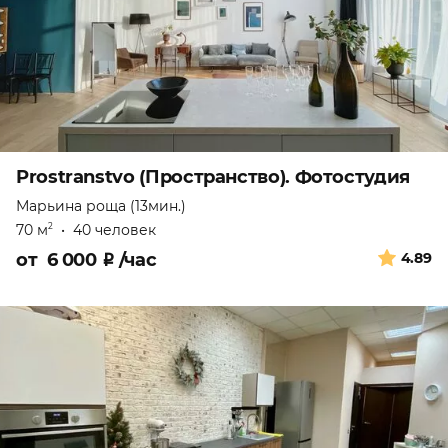
Prostranstvo (Пространство). Фотостудия
Марьина роща (13мин.)
70 м
•
40 человек
2
от
6 000
₽
/час
4.89