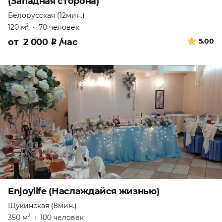
(Западная сторона)
Белорусская (12мин.)
120 м
•
70 человек
2
от
2 000
₽
/час
5.00
Enjoylife (Наслаждайся жизнью)
Щукинская (8мин.)
350 м
•
100 человек
2