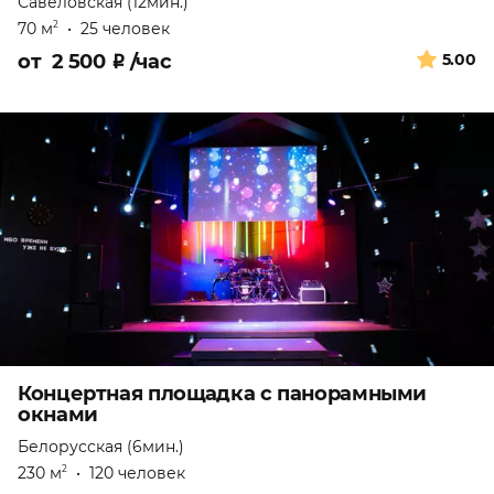
Савеловская (12мин.)
70 м
•
25 человек
2
от
2 500
₽
/час
5.00
Концертная площадка с панорамными
окнами
Белорусская (6мин.)
230 м
•
120 человек
2