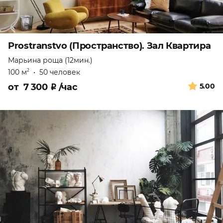
Prostranstvo (Пространство). Зал Квартира
Марьина роща (12мин.)
100 м
•
50 человек
2
от
7 300
₽
/час
5.00