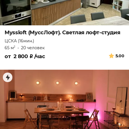
Myssloft (МуссЛофт). Светлая лофт-студия
ЦСКА (16мин.)
65 м
•
20 человек
2
от
2 800
₽
/час
5.00