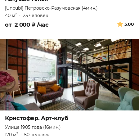
[Unpubl]
Петровско-Разумовская (4мин.)
40 м
•
25 человек
2
от
2 000
₽
/час
5.00
Кристофер. Арт-клуб
Улица 1905 года (16мин.)
170 м
•
50 человек
2