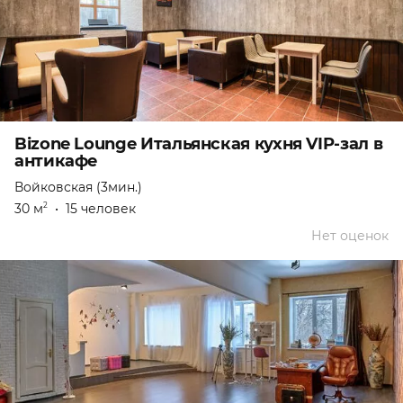
Bizone Lounge Итальянская кухня VIP-зал в
антикафе
Войковская (3мин.)
30 м
•
15 человек
2
Нет оценок