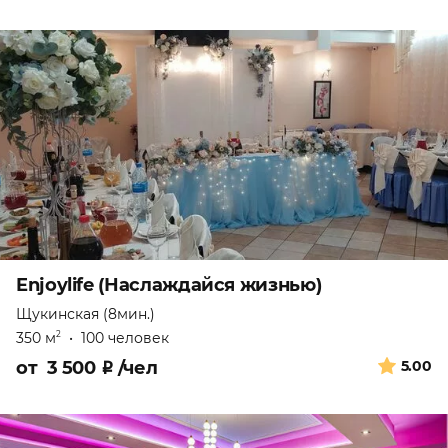
Enjoylife (Наслаждайся жизнью)
Щукинская (8мин.)
350 м
•
100 человек
2
от
3 500
₽
/чел
5.00