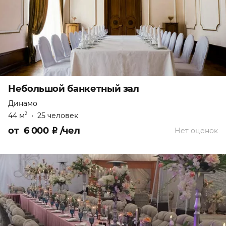
Небольшой банкетный зал
Динамо
44 м
•
25 человек
2
от
6 000
₽
/чел
Нет оценок