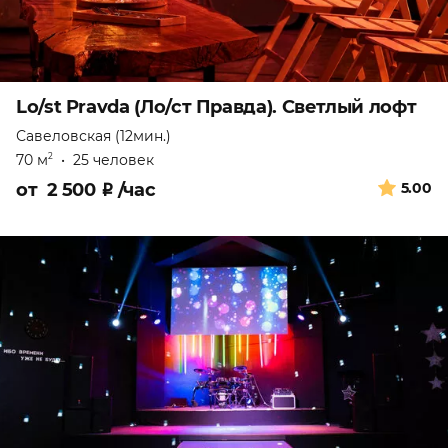
Lo/st Pravda (Ло/ст Правда). Светлый лофт
Савеловская (12мин.)
70 м
•
25 человек
2
от
2 500
₽
/час
5.00