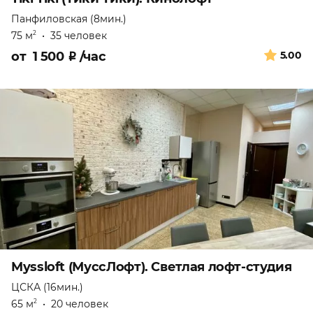
Панфиловская (8мин.)
75 м
•
35 человек
2
от
1 500
₽
/час
5.00
Myssloft (МуссЛофт). Светлая лофт-студия
ЦСКА (16мин.)
65 м
•
20 человек
2