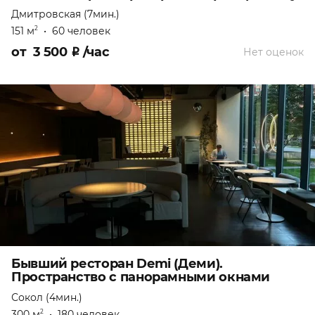
Дмитровская (7мин.)
151 м
•
60 человек
2
от
3 500
₽
/час
Нет оценок
Бывший ресторан Demi (Деми).
Пространство с панорамными окнами
Сокол (4мин.)
300 м
•
180 человек
2