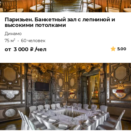
Паризьен. Банкетный зал с лепниной и
высокими потолками
Динамо
75 м
•
60 человек
2
от
3 000
₽
/чел
5.00