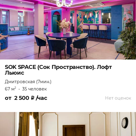
SOK SPACE (Сок Пространство). Лофт
Льюис
Дмитровская (7мин.)
67 м
•
35 человек
2
от
2 500
₽
/час
Нет оценок