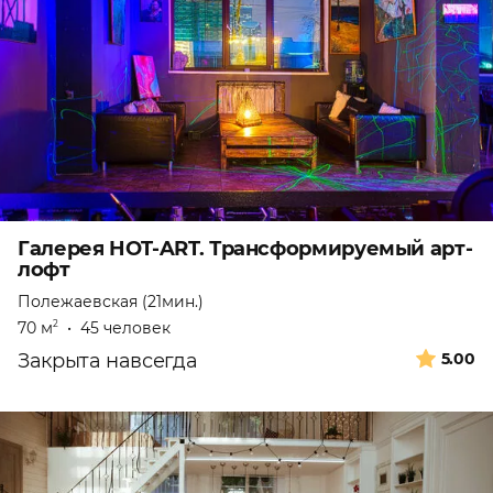
Галерея HOT-ART. Трансформируемый арт-
лофт
Полежаевская (21мин.)
70 м
•
45 человек
2
Закрыта навсегда
5.00