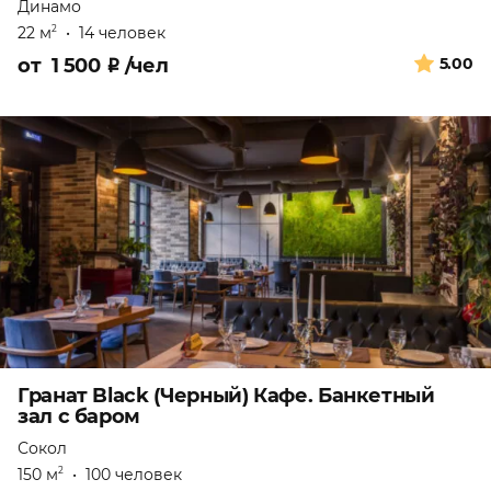
Динамо
22 м
•
14 человек
2
от
1 500
₽
/чел
5.00
Гранат Black (Черный) Кафе. Банкетный
зал с баром
Сокол
150 м
•
100 человек
2