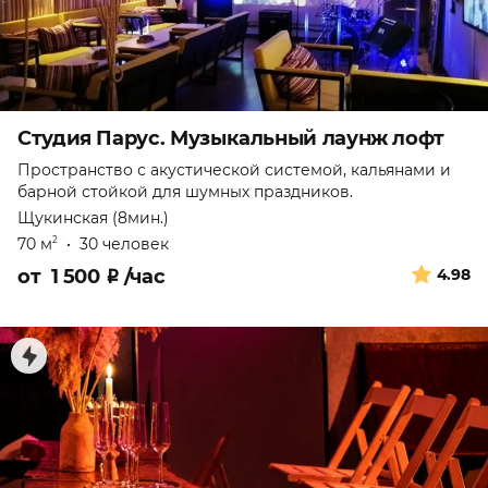
Студия Парус. Музыкальный лаунж лофт
Пространство с акустической системой, кальянами и
барной стойкой для шумных праздников.
Щукинская (8мин.)
70 м
•
30 человек
2
от
1 500
₽
/час
4.98