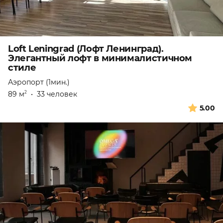
Loft Leningrad (Лофт Ленинград).
Элегантный лофт в минималистичном
стиле
Аэропорт (1мин.)
89 м
•
33 человек
2
5.00