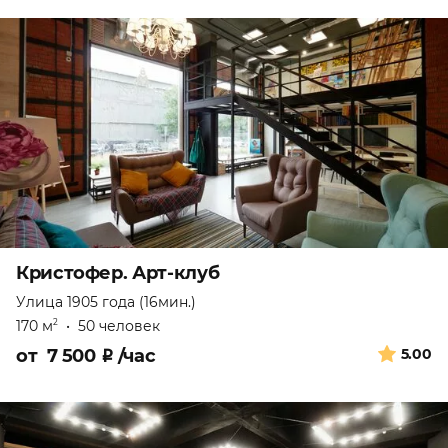
Кристофер. Арт-клуб
Улица 1905 года (16мин.)
170 м
•
50 человек
2
от
7 500
₽
/час
5.00