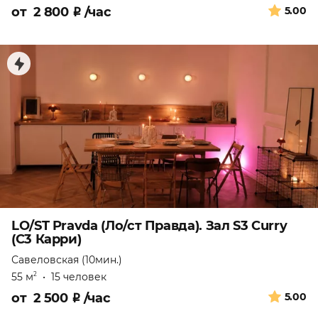
от
2 800
₽
/час
5.00
LO/ST Pravda (Ло/ст Правда). Зал S3 Curry
(С3 Карри)
Савеловская (10мин.)
55 м
•
15 человек
2
от
2 500
₽
/час
5.00