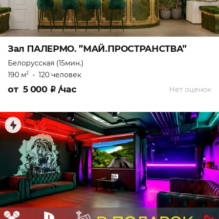
Зал ПАЛЕРМО. ”МАЙ.ПРОСТРАНСТВА”
Белорусская (15мин.)
190 м
•
120 человек
2
от
5 000
₽
/час
Нет оценок