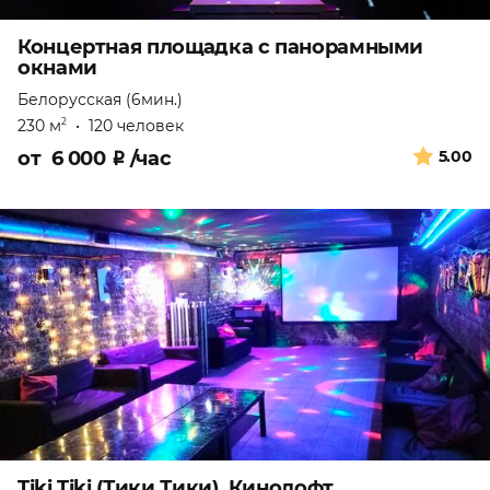
Концертная площадка с панорамными
окнами
Белорусская (6мин.)
230 м
•
120 человек
2
от
6 000
₽
/час
5.00
Tiki Tiki (Тики Тики). Кинолофт