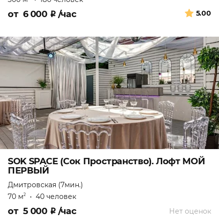
от
6 000
₽
/час
5.00
SOK SPACE (Сок Пространство). Лофт МОЙ
ПЕРВЫЙ
Дмитровская (7мин.)
70 м
•
40 человек
2
от
5 000
₽
/час
Нет оценок