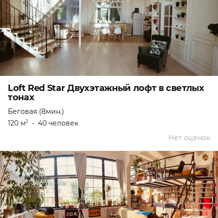
Loft Red Star Двухэтажный лофт в светлых
тонах
Беговая (8мин.)
120 м
•
40 человек
2
Нет оценок