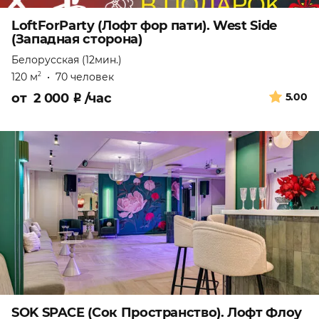
LoftForParty (Лофт фор пати). West Side
(Западная сторона)
Белорусская (12мин.)
120 м
•
70 человек
2
от
2 000
₽
/час
5.00
SOK SPACE (Сок Пространство). Лофт Флоу