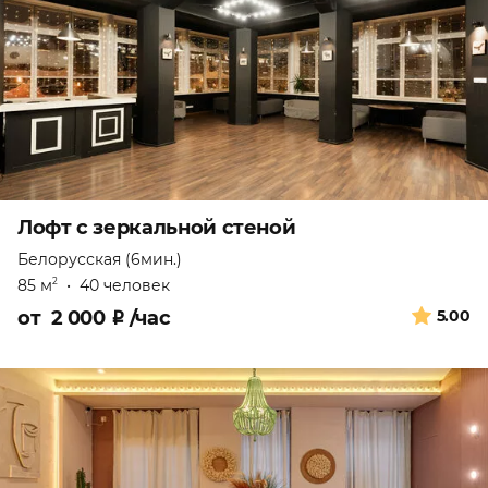
Лофт с зеркальной стеной
Белорусская (6мин.)
85 м
•
40 человек
2
от
2 000
₽
/час
5.00