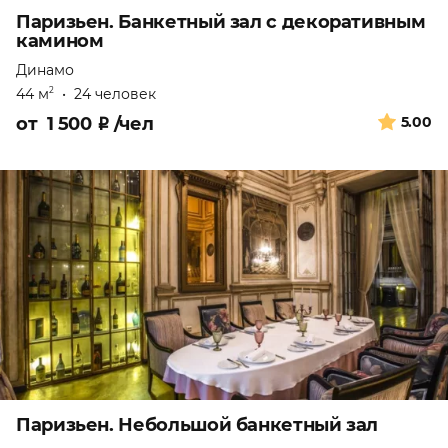
Паризьен. Банкетный зал с декоративным
камином
Динамо
44 м
•
24 человек
2
от
1 500
₽
/чел
5.00
Паризьен. Небольшой банкетный зал