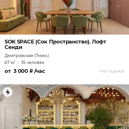
SOK SPACE (Сок Пространство). Лофт
Сенди
Дмитровская (7мин.)
67 м
•
35 человек
2
от
3 000
₽
/час
Нет оценок