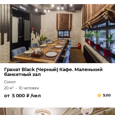
Гранат Black (Черный) Кафе. Маленький
банкетный зал
Сокол
20 м
•
10 человек
2
от
5 000
₽
/чел
5.00