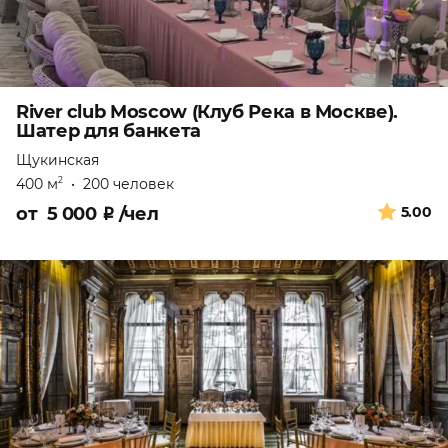
River club Moscow (Клуб Река в Москве).
Шатер для банкета
Щукинская
400 м
•
200 человек
2
от
5 000
₽
/чел
5.00