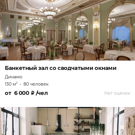
Банкетный зал со сводчатыми окнами
Динамо
130 м
•
80 человек
2
от
6 000
₽
/чел
Нет оценок