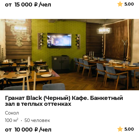
от
15 000
₽
/чел
5.00
Гранат Black (Черный) Кафе. Банкетный
зал в теплых оттенках
Сокол
100 м
•
50 человек
2
от
10 000
₽
/чел
5.00