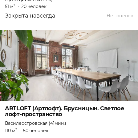
51 м
•
20 человек
2
Закрыта навсегда
Нет оценок
ARTLOFT (Артлофт). Брусницын. Светлое
лофт-пространство
Василеостровская (41мин.)
110 м
•
50 человек
2