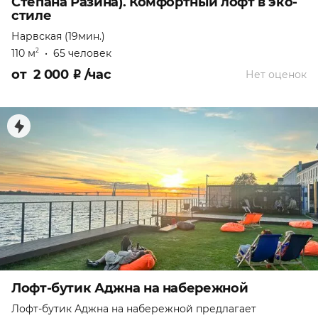
Степана Разина). Комфортный лофт в эко-
стиле
Нарвская (19мин.)
110 м
•
65 человек
2
от
2 000
₽
/час
Нет оценок
Лофт-бутик Аджна на набережной
Лофт-бутик Аджна на набережной предлагает