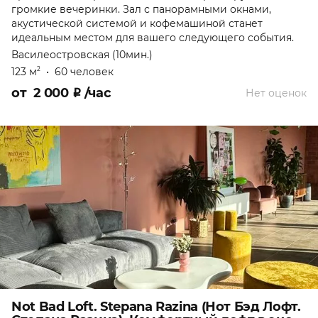
громкие вечеринки. Зал с панорамными окнами,
акустической системой и кофемашиной станет
идеальным местом для вашего следующего события.
Василеостровская (10мин.)
123 м
•
60 человек
2
от
2 000
₽
/час
Нет оценок
Not Bad Loft. Stepana Razina (Нот Бэд Лофт.