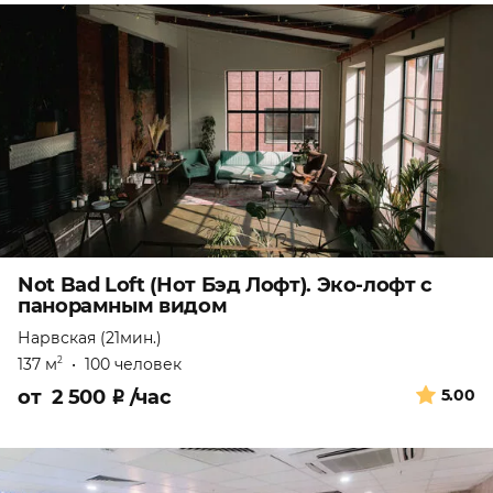
Not Bad Loft (Нот Бэд Лофт). Эко-лофт с
панорамным видом
Нарвская (21мин.)
137 м
•
100 человек
2
от
2 500
₽
/час
5.00