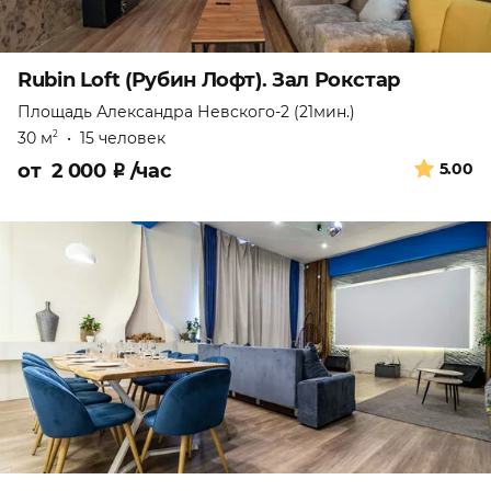
Rubin Loft (Рубин Лофт). Зал Рокстар
Площадь Александра Невского-2 (21мин.)
30 м
•
15 человек
2
от
2 000
₽
/час
5.00