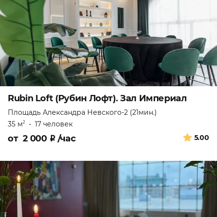
Rubin Loft (Рубин Лофт). Зал Империал
Площадь Александра Невского-2 (21мин.)
35 м
•
17 человек
2
от
2 000
₽
/час
5.00