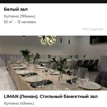
Белый зал
Купчино (195мин.)
50 м
•
15 человек
2
Нет оценок
LIMAN (Лиман). Стильный банкетный зал
Купчино (43мин.)