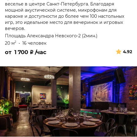
веселье в центре Санкт-Петербурга. Благодаря
мощной акустической системе, микрофонам для
караоке и доступности до более чем 100 настольных
игр, это идеальное место для вечеринок и игровых
вечеров.
Площадь Александра Невского-2 (2мин.)
20 м
•
16 человек
2
от
1 700
₽
/час
4.92