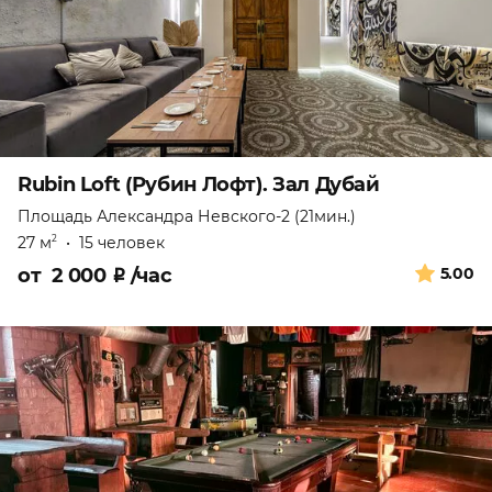
Rubin Loft (Рубин Лофт). Зал Дубай
Площадь Александра Невского-2 (21мин.)
27 м
•
15 человек
2
от
2 000
₽
/час
5.00