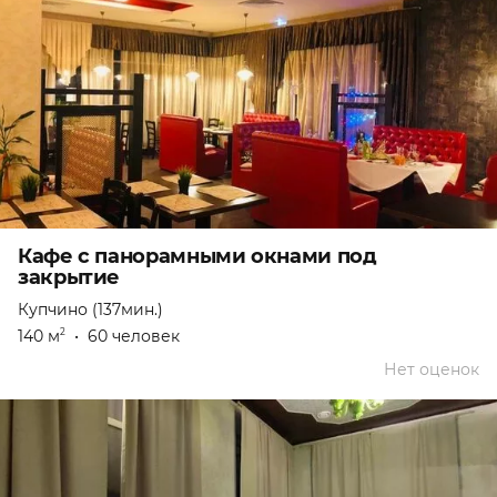
Кафе с панорамными окнами под
закрытие
Купчино (137мин.)
140 м
•
60 человек
2
Нет оценок