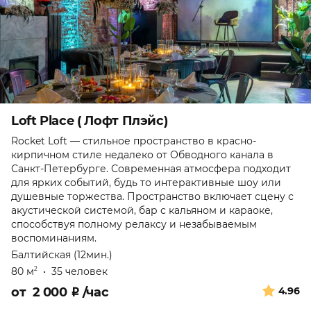
Loft Place ( Лофт Плэйс)
Rocket Loft — стильное пространство в красно-
кирпичном стиле недалеко от Обводного канала в
Санкт-Петербурге. Современная атмосфера подходит
для ярких событий, будь то интерактивные шоу или
душевные торжества. Пространство включает сцену с
акустической системой, бар с кальяном и караоке,
способствуя полному релаксу и незабываемым
воспоминаниям.
Балтийская (12мин.)
80 м
•
35 человек
2
от
2 000
₽
/час
4.96