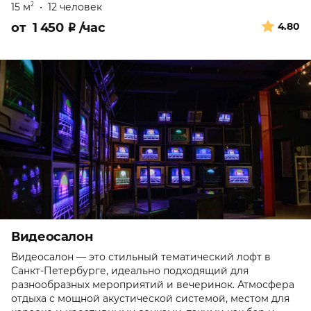
15 м
•
12 человек
2
от
1 450
₽
/час
4.80
Видеосалон
Видеосалон — это стильный тематический лофт в
Санкт-Петербурге, идеально подходящий для
разнообразных мероприятий и вечеринок. Атмосфера
отдыха с мощной акустической системой, местом для