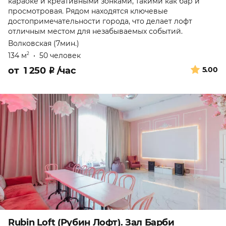
караоке и креативными зонками, такими как бар и
просмотровая. Рядом находятся ключевые
достопримечательности города, что делает лофт
отличным местом для незабываемых событий.
Волковская (7мин.)
134 м
•
50 человек
2
от
1 250
₽
/час
5.00
Rubin Loft (Рубин Лофт). Зал Барби