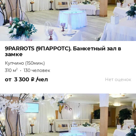
9PARROTS (9ПАРРОТС). Банкетный зал в
замке
Купчино (150мин.)
310 м
•
130 человек
2
от
3 300
₽
/чел
Нет оценок