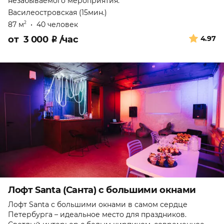
незабываемого мероприятия.
Василеостровская (15мин.)
87 м
•
40 человек
2
от
3 000
₽
/час
4.97
Лофт Santa (Санта) с большими окнами
Лофт Santa с большими окнами в самом сердце
Петербурга – идеальное место для праздников.