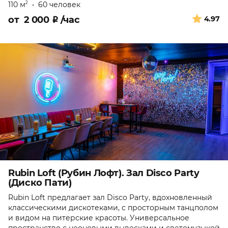
110 м
•
60 человек
2
от
2 000
₽
/час
4.97
Rubin Loft (Рубин Лофт). Зал Disco Party
(Диско Пати)
Rubin Loft предлагает зал Disco Party, вдохновленный
классическими дискотеками, с просторным танцполом
и видом на питерские красоты. Универсальное