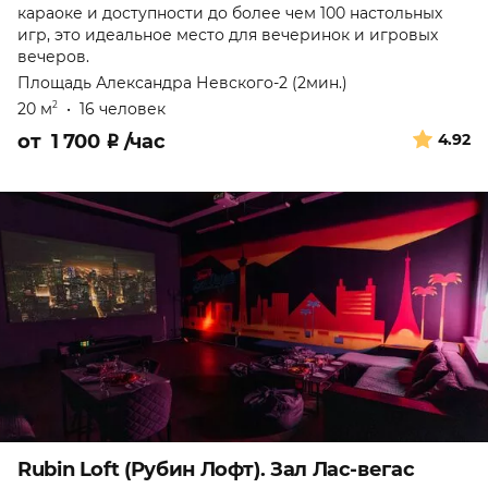
караоке и доступности до более чем 100 настольных
игр, это идеальное место для вечеринок и игровых
вечеров.
Площадь Александра Невского-2 (2мин.)
20 м
•
16 человек
2
от
1 700
₽
/час
4.92
Rubin Loft (Рубин Лофт). Зал Лас-вегас