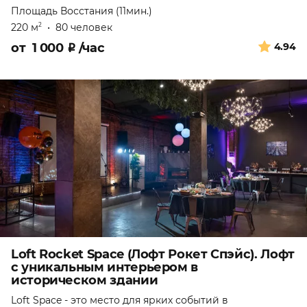
Площадь Восстания (11мин.)
220 м
•
80 человек
2
от
1 000
₽
/час
4.94
Loft Rocket Space (Лофт Рокет Спэйс). Лофт
с уникальным интерьером в
историческом здании
Loft Space - это место для ярких событий в