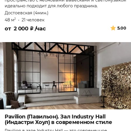
пространство с неоновыми вывесками и светомузыкой
идеально подходит для любого праздника.
Достоевская (4мин.)
48 м
•
21 человек
2
от
2 000
₽
/час
5.00
Pavilion (Павильон). Зал Industry Hall
(Индастри Хоул) в современном стиле
Pavilion в зале Industry Hall — это современное