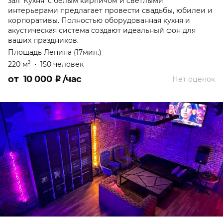
зал 'Кухня' с белым кирпичом и светлыми
интерьерами предлагает провести свадьбы, юбилеи и
корпоративы. Полностью оборудованная кухня и
акустическая система создают идеальный фон для
ваших праздников.
Площадь Ленина (17мин.)
220 м
•
150 человек
2
от
10 000
₽
/час
Нет оценок