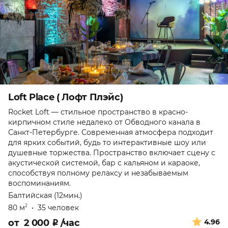
Loft Place ( Лофт Плэйс)
Rocket Loft — стильное пространство в красно-
кирпичном стиле недалеко от Обводного канала в
Санкт-Петербурге. Современная атмосфера подходит
для ярких событий, будь то интерактивные шоу или
душевные торжества. Пространство включает сцену с
акустической системой, бар с кальяном и караоке,
способствуя полному релаксу и незабываемым
воспоминаниям.
Балтийская (12мин.)
80 м
•
35 человек
2
от
2 000
₽
/час
4.96