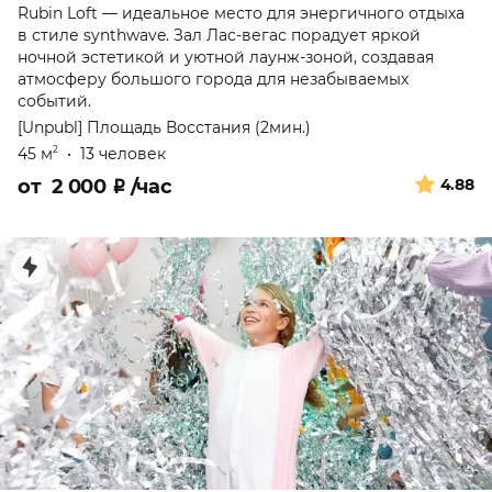
Rubin Loft — идеальное место для энергичного отдыха
в стиле synthwave. Зал Лас-вегас порадует яркой
ночной эстетикой и уютной лаунж-зоной, создавая
атмосферу большого города для незабываемых
событий.
[Unpubl]
Площадь Восстания (2мин.)
45 м
•
13 человек
2
от
2 000
₽
/час
4.88