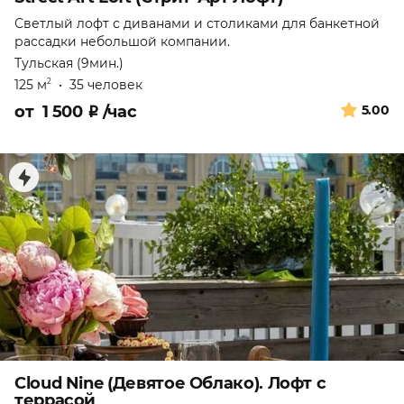
Светлый лофт с диванами и столиками для банкетной
рассадки небольшой компании.
Тульская (9мин.)
125 м
•
35 человек
2
от
1 500
₽
/час
5.00
Cloud Nine (Девятое Облако). Лофт с
террасой