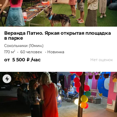
Веранда Патио. Яркая открытая площадка
в парке
Сокольники (10мин.)
170 м
•
60 человек
•
Новинка
2
от
5 500
₽
/час
Нет оценок