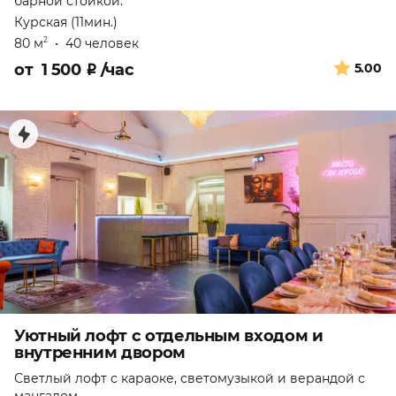
барной стойкой.
Курская (11мин.)
80 м
•
40 человек
2
от
1 500
₽
/час
5.00
Уютный лофт с отдельным входом и
внутренним двором
Светлый лофт с караоке, светомузыкой и верандой с