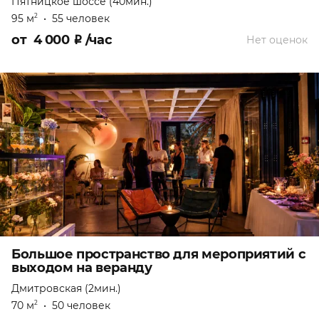
Пятницкое шоссе (40мин.)
95 м
•
55 человек
2
от
4 000
₽
/час
Нет оценок
Большое пространство для мероприятий с
выходом на веранду
Дмитровская (2мин.)
70 м
•
50 человек
2