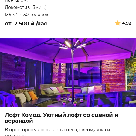
мангалом.
Локомотив (3мин.)
135 м
•
50 человек
2
от
2 500
₽
/час
4.92
Лофт Комод. Уютный лофт со сценой и
верандой
В просторном лофте есть сцена, свеомузыка и
микрофоны.