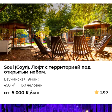
Soul (Соул). Лофт с территорией под
открытым небом.
Бауманская (9мин.)
450 м
•
150 человек
2
от
5 000
₽
/час
5.00