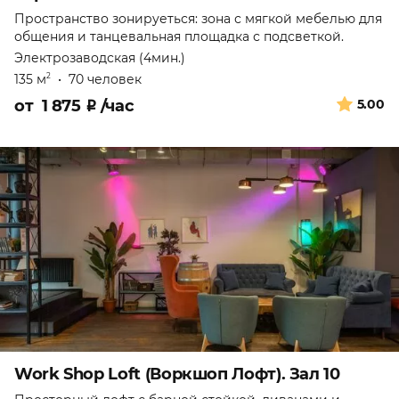
Пространство зонируеться: зона с мягкой мебелью для
общения и танцевальная площадка с подсветкой.
Электрозаводская (4мин.)
135 м
•
70 человек
2
от
1 875
₽
/час
5.00
Work Shop Loft (Воркшоп Лофт). Зал 10