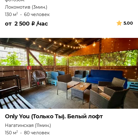
Локомотив (3мин.)
130 м
•
60 человек
2
от
2 500
₽
/час
5.00
Only You (Только Ты). Белый лофт
Нагатинская (11мин.)
150 м
•
80 человек
2