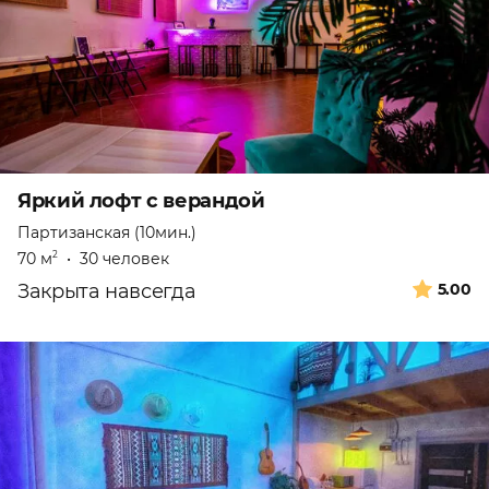
Яркий лофт с верандой
Партизанская (10мин.)
70 м
•
30 человек
2
Закрыта навсегда
5.00