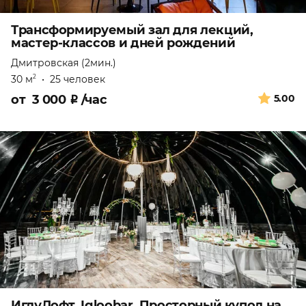
Трансформируемый зал для лекций,
мастер-классов и дней рождений
Дмитровская (2мин.)
30 м
•
25 человек
2
от
3 000
₽
/час
5.00
ИглуЛофт. Igloobar. Просторный купол на