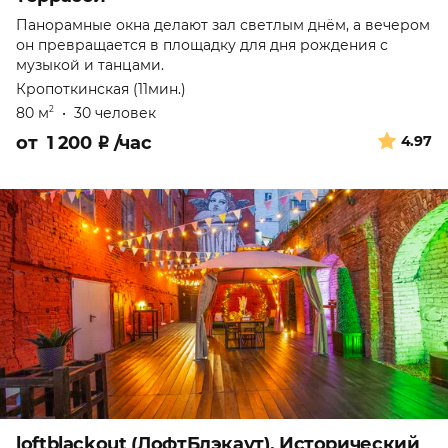
Панорамные окна делают зал светлым днём, а вечером
он превращается в площадку для дня рождения с
музыкой и танцами.
Кропоткинская (11мин.)
80 м
•
30 человек
2
от
1 200
₽
/час
4.97
loftblackout (ЛофтБлэкаут). Исторический