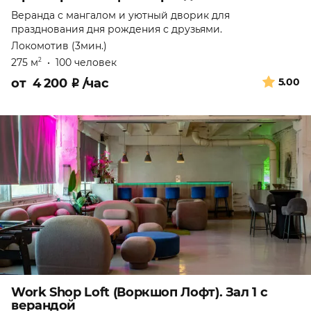
Веранда с мангалом и уютный дворик для
празднования дня рождения с друзьями.
Локомотив (3мин.)
275 м
•
100 человек
2
от
4 200
₽
/час
5.00
Work Shop Loft (Воркшоп Лофт). Зал 1 с
верандой