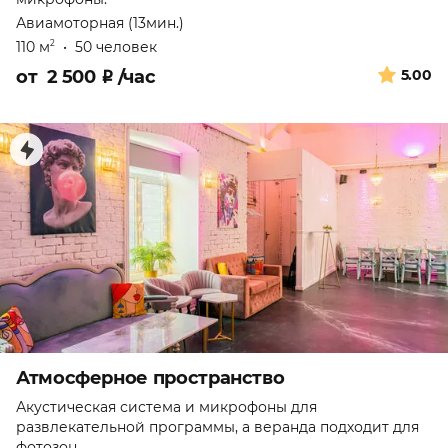
Авиамоторная (13мин.)
110 м
•
50 человек
2
от
2 500
₽
/час
5.00
Атмосферное пространство
Акустическая система и микрофоны для
развлекательной программы, а веранда подходит для
фотозон.