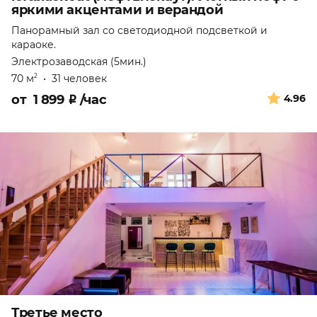
яркими акцентами и верандой
Панорамный зал со светодиодной подсветкой и
караоке.
Электрозаводская (5мин.)
70 м
•
31 человек
2
от
1 899
₽
/час
4.96
Третье место