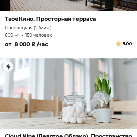
ТвоёКино. Просторная терраса
Павелецкая (27мин.)
600 м
•
150 человек
2
от
8 000
₽
/час
5.00
Cloud Nine (Девятое Облако). Пространство