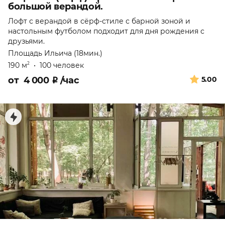
большой верандой.
Лофт с верандой в сёрф-стиле с барной зоной и
настольным футболом подходит для дня рождения с
друзьями.
Площадь Ильича (18мин.)
190 м
•
100 человек
2
от
4 000
₽
/час
5.00