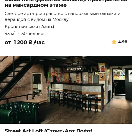
на мансардном этаже
Светлое арт-пространство с панорамными окнами и
верандой с видом на Москву.
Кропоткинская (7мин.)
45 м
•
30 человек
2
от
1 200
₽
/час
4.98
Street Art Loft (Стрит-Арт Лофт)