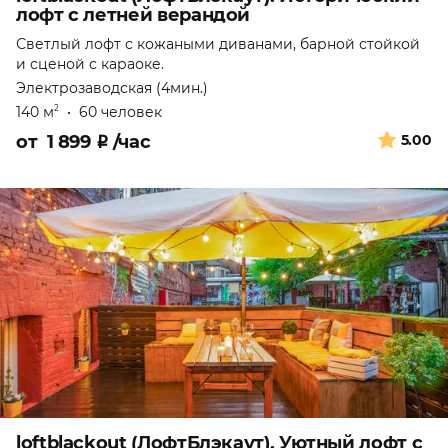
лофт с летней верандой
Светлый лофт с кожаными диванами, барной стойкой
и сценой с караоке.
Электрозаводская (4мин.)
140 м
•
60 человек
2
от
1 899
₽
/час
5.00
loftblackout (ЛофтБлэкаут). Уютный лофт с