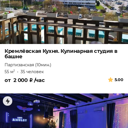
Кремлёвская Кухня. Кулинарная студия в
башне
Партизанская (10мин.)
55 м
•
35 человек
2
от
2 000
₽
/час
5.00