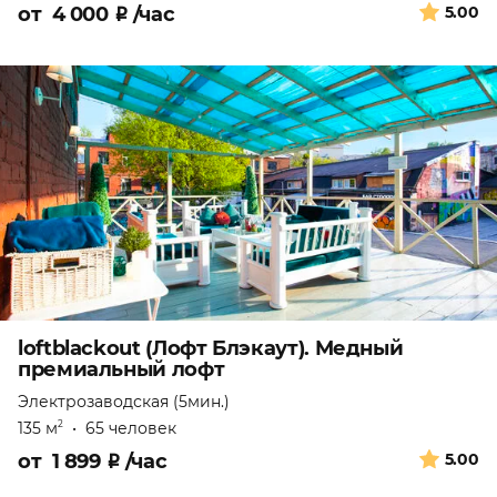
от
4 000
₽
/час
5.00
loftblackout (Лофт Блэкаут). Медный
премиальный лофт
Электрозаводская (5мин.)
135 м
•
65 человек
2
от
1 899
₽
/час
5.00