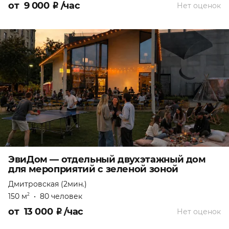
от
9 000
₽
/час
Нет оценок
ЭвиДом — отдельный двухэтажный дом
для мероприятий с зеленой зоной
Дмитровская (2мин.)
150 м
•
80 человек
2
от
13 000
₽
/час
Нет оценок