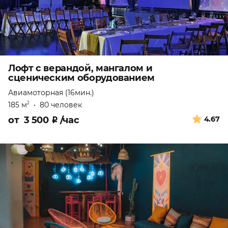
Лофт с верандой, мангалом и
сценическим оборудованием
Авиамоторная (16мин.)
185 м
•
80 человек
2
от
3 500
₽
/час
4.67