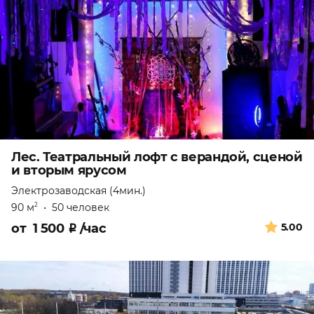
Лес. Театральный лофт с верандой, сценой
и вторым ярусом
Электрозаводская (4мин.)
90 м
•
50 человек
2
от
1 500
₽
/час
5.00