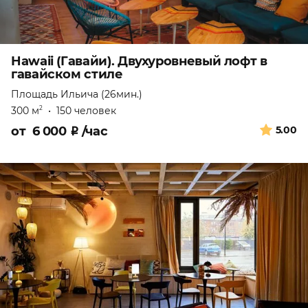
Hawaii (Гавайи). Двухуровневый лофт в
гавайском стиле
Площадь Ильича (26мин.)
300 м
•
150 человек
2
от
6 000
₽
/час
5.00