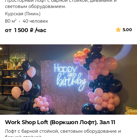
Просторный лофт с барной стойкой, диванами и
световым оборудованием.
Курская (11мин.)
80 м
•
40 человек
2
от
1 500
₽
/час
5.00
Work Shop Loft (Воркшоп Лофт). Зал 11
Лофт с барной стойкой, световым оборудование и