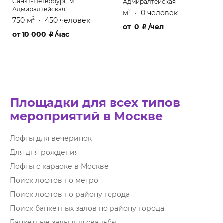
Санкт-Петербург, м.
Адмиралтейская
Адмиралтейская
м
•
0 человек
2
750 м
•
450 человек
2
от
0
₽
/чел
от
10 000
₽
/час
Площадки для всех типов
мероприятий в Москве
Лофты для вечеринок
Для дня рождения
Лофты с караоке в Москве
Поиск лофтов по метро
Поиск лофтов по району города
Поиск банкетных залов по району города
Банкетные залы для свадьбы