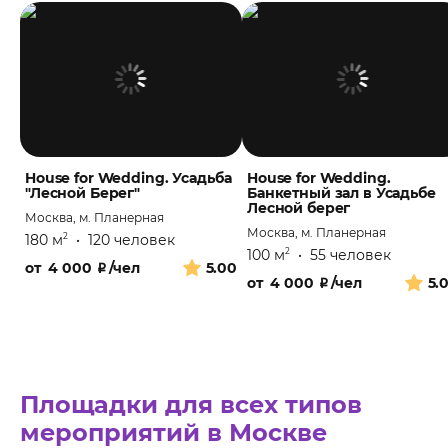
House for Wedding. Усадьба
House for Wedding.
"Лесной Берег"
Банкетный зал в Усадьбе
Лесной берег
Москва, м. Планерная
Москва, м. Планерная
180 м
•
120 человек
2
100 м
•
55 человек
2
от
4 000
₽
/чел
5.00
от
4 000
₽
/чел
5.
Площадки для всех типов
мероприятий в Москве