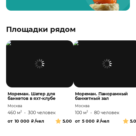
Площадки рядом
Мореман. Шатер для
Мореман. Панорамный
банкетов в яхт-клубе
банкетный зал
Москва
Москва
460 м
•
300 человек
100 м
•
80 человек
2
2
от
10 000
₽
/чел
5.00
от
5 000
₽
/чел
5.