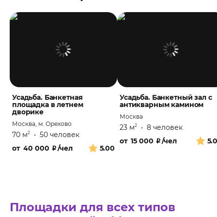
Усадьба. Банкетная
Усадьба. Банкетный зал с
площадка в летнем
антикварным камином
дворике
Москва
Москва, м. Орехово
23 м
•
8 человек
2
70 м
•
50 человек
2
от
15 000
₽
/чел
5.
от
40 000
₽
/чел
5.00
Площадки для всех типов