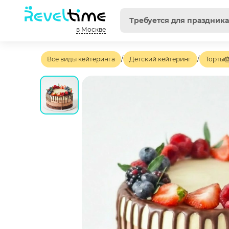
в Москве
Все виды кейтеринга
/
Детский кейтеринг
/
Торты