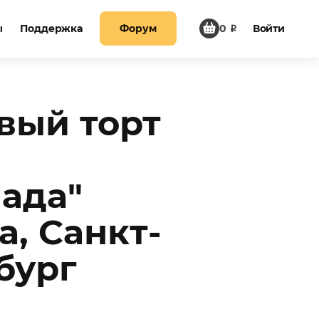
ы
Поддержка
Форум
0
₽
Войти
вый торт
ада"
а, Санкт-
бург