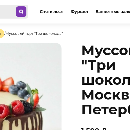
Снять лофт
Фуршет
Банкетные зал

/
Муссовый торт "Три шоколада"
Муссо
"Три
шокол
Москв
Петер