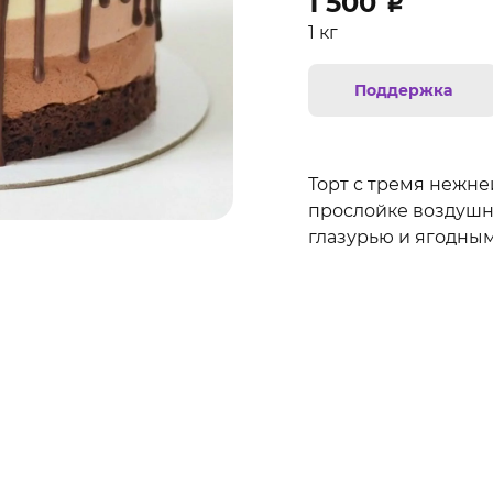
1 500
₽
1 кг
Поддержка
Торт с тремя нежн
прослойке воздушн
глазурью и ягодным 