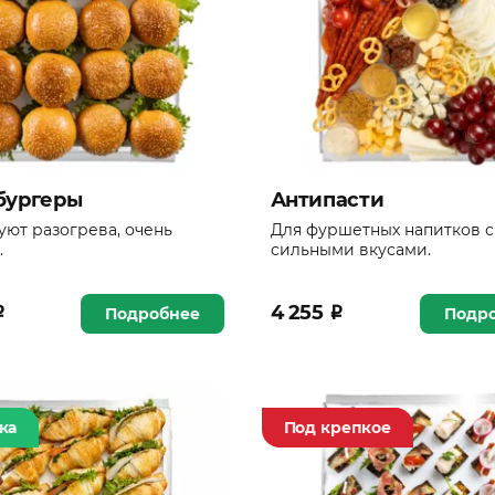
бургеры
Антипасти
уют разогрева, очень
Для фуршетных напитков с
.
сильными вкусами.
₽
4 255
₽
Подробнее
Подр
ка
Под крепкое