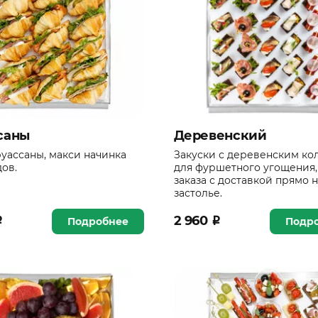
саны
Деревенский
уассаны, макси начинка
Закуски с деревенским ко
дов.
для фуршетного угощения,
заказа с доставкой прямо н
застолье.
₽
2 960
₽
Подробнее
Подр