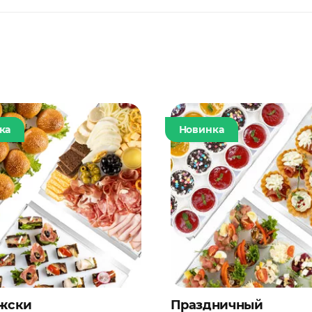
ка
Новинка
жски
Праздничный