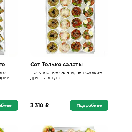
го
Сет Только салаты
ого
Популярные салаты, не похожие
ории.
друг на друга.
3 310
₽
обнее
Подробнее