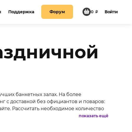
ы
Поддержка
Форум
0
₽
Войти
раздничной
учших банкетных залах. На более
г с доставкой без официантов и поваров:
йте. Рассчитать необходимое количество
показать ещё