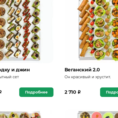
одку и джин
Веганский 2.0
ытный сет
Он красивый и хрустит.
₽
2 710
₽
Подробнее
Подр