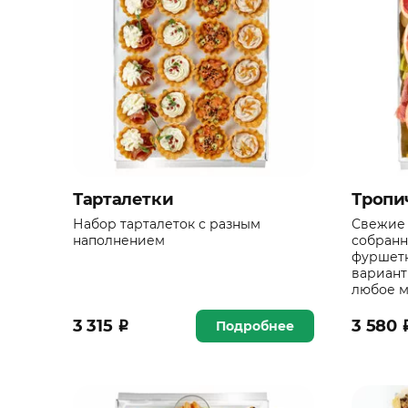
Тарталетки
Тропи
Набор тарталеток с разным
Свежие 
наполнением
собранн
фуршетн
вариант
любое м
3 315
₽
3 580
Подробнее