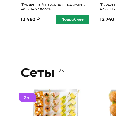
Фуршетный набор для подружек
Фуршет
на 12-14 человек.
на 8-10 
12 480
₽
12 740
Подробнее
Сеты
23
Хит