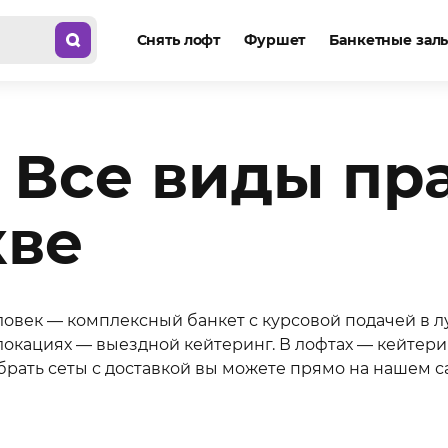
Снять лофт
Фуршет
Банкетные зал
. Все виды п
кве
ловек — комплексный банкет с курсовой подачей в л
окациях — выездной кейтеринг. В лофтах — кейтерин
ать сеты с доставкой вы можете прямо на нашем са
та.