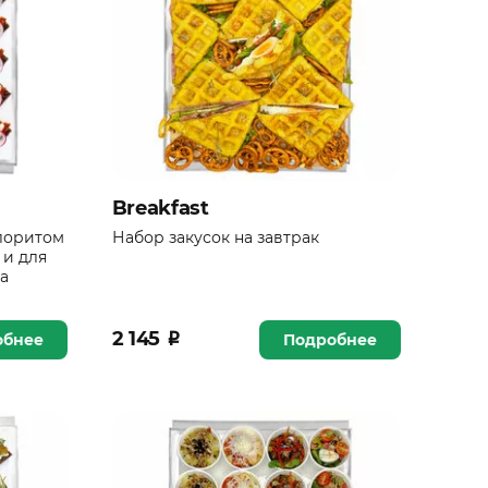
Breakfast
лоритом
Набор закусок на завтрак
 и для
а
2 145
₽
обнее
Подробнее