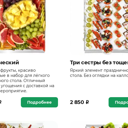
ческий
Три сестры без тоще
фрукты, красиво
Яркий элемент праздничн
ые в набор для лёгкого
стола. Без оглядки на калл
ого стола. Отличный
 угощения с доставкой на
ероприятие.
₽
2 850
₽
Подробнее
Подр