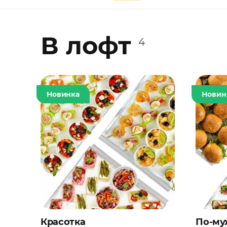
В лофт
4
Новинка
Новин
Красотка
По-му