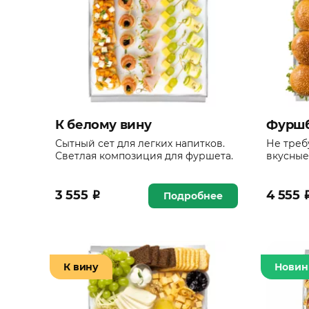
К белому вину
Фурш
Сытный сет для легких напитков.
Не треб
Светлая композиция для фуршета.
вкусные
3 555
₽
4 555
Подробнее
К вину
Новин