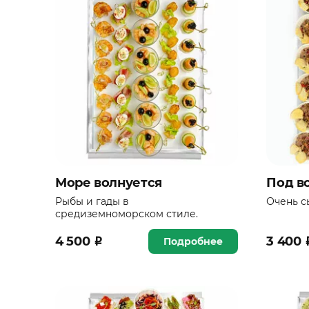
Море волнуется
Под в
Рыбы и гады в
Очень с
средиземноморском стиле.
4 500
₽
3 400
Подробнее