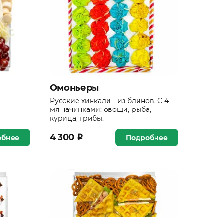
Омоньеры
Русские хинкали - из блинов. С 4-
мя начинками: овощи, рыба,
курица, грибы.
4 300
₽
обнее
Подробнее