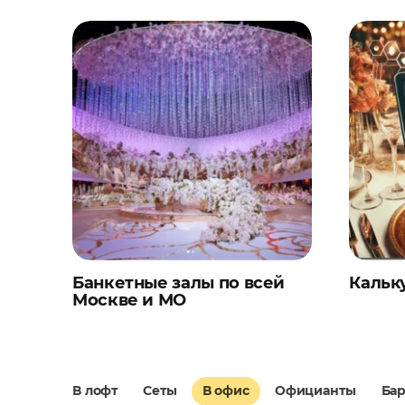
Банкетные залы по всей
Кальк
Москве и МО
В лофт
Сеты
В офис
Официанты
Ба