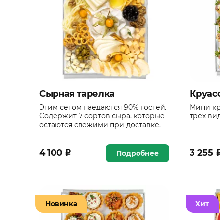
Сырная тарелка
Круас
Этим сетом наедаются 90% гостей.
Мини кр
Содержит 7 сортов сыра, которые
трех ви
остаются свежими при доставке.
4 100
₽
3 255
Подробнее
Новинка
Хит