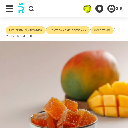
0
₽
Все виды кейтеринга
/
Кейтеринг на праздник
/
Десерты🍥
/
Мармелад манго