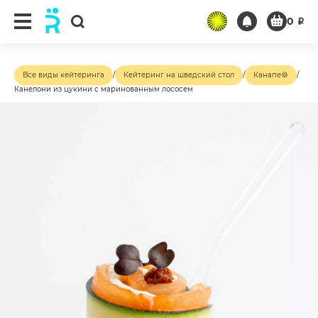
0
₽
Все виды кейтеринга
/
Кейтеринг на шведский стол
/
Канапе🍪
/
Канелони из цукини с маринованным лососем