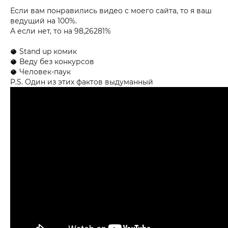
Если вам понравились видео с моего сайта, то я ваш
ведущий на 100%.
А если нет, то на 98,26281%
🥥 Stand up комик
🥥 Веду без конкурсов
🥥 Человек-паук
P.S. Один из этих фактов выдуманный