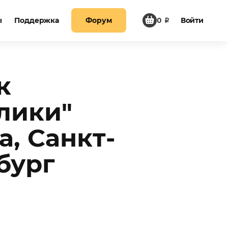
ы
Поддержка
Форум
0
₽
Войти
к
лики"
а, Санкт-
бург