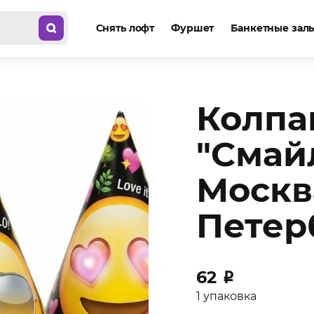
Снять лофт
Фуршет
Банкетные зал
Колпа
"Смай
Москв
Петер
62
₽
1 упаковка