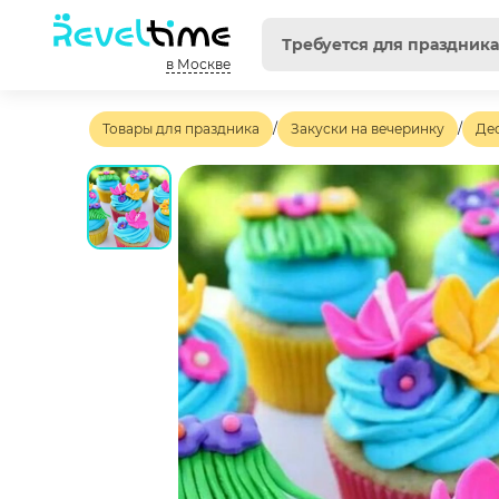
в Москве
Товары для праздника
/
Закуски на вечеринку
/
Де