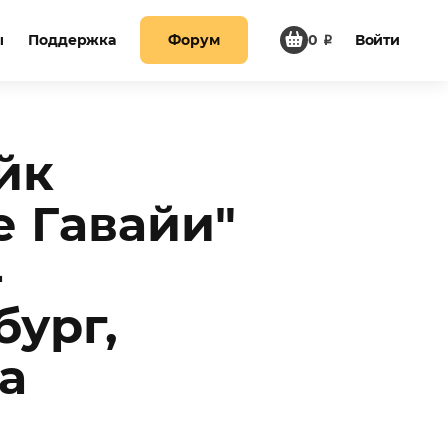
ы
Поддержка
Форум
0
₽
Войти
йк
е Гавайи"
-
бург,
а