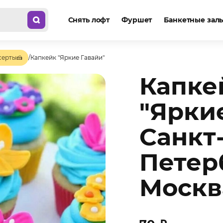
Снять лофт
Фуршет
Банкетные зал
серты🍰
/
Капкейк "Яркие Гавайи"
Капке
"Ярки
Санкт
Петер
Москв