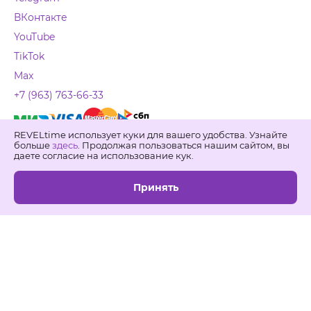
ВКонтакте
YouTube
TikTok
Max
+7 (963) 763-66-33
REVELtime использует куки для вашего удобства. Узнайте
Свяжитесь с нами
больше
здесь
. Продолжая пользоваться нашим сайтом, вы
даете согласие на использование кук.
ОГРН 1117746993330, Адрес: 115191 , Москва, ул.
Большая Тульская, д.50. Тел.
Принять
+7 (495) 978-16-42
,
+7
(800) 511-93-43