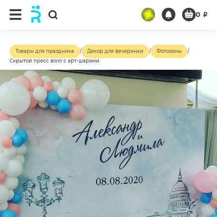
0
₽
Товары для праздника
/
Декор для вечеринки
/
Фотозоны
/
Скрытой пресс волл с арт-шарами