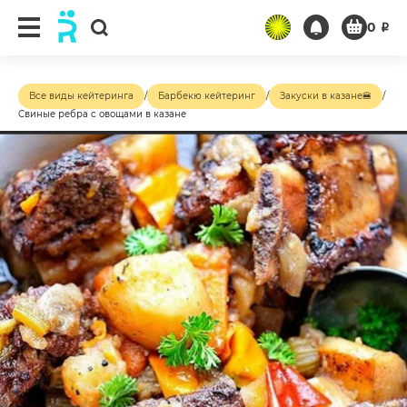
0
₽
Все виды кейтеринга
/
Барбекю кейтеринг
/
Закуски в казане🍔
/
Свиные ребра с овощами в казане