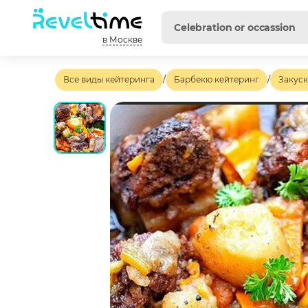
в Москве
Все виды кейтеринга
/
Барбекю кейтеринг
/
Закуск