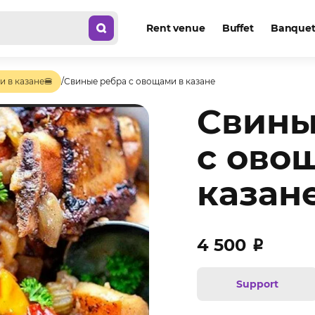
Rent venue
Buffet
Banquet 
и в казане🍔
/
Свиные ребра с овощами в казане
Свины
с ово
казан
4 500
₽
Support