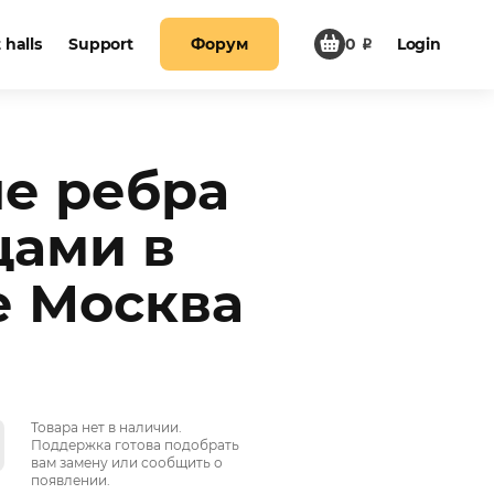
halls
Support
Форум
0
₽
Login
е ребра
щами в
е Москва
Товара нет в наличии.
Поддержка готова подобрать
вам замену или сообщить о
появлении.