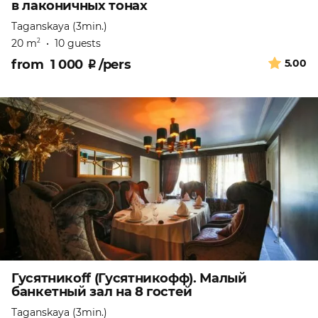
в лаконичных тонах
Taganskaya (3min.)
20 m
•
10 guests
2
from
1 000
₽
/pers
5.00
Гусятникоff (Гусятникофф). Малый
банкетный зал на 8 гостей
Taganskaya (3min.)