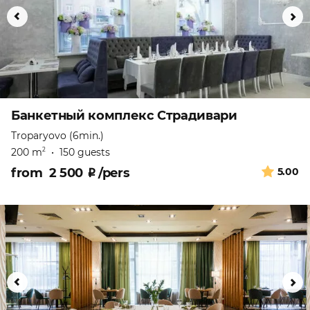
Банкетный комплекс Страдивари
Troparyovo (6min.)
200 m
•
150 guests
2
from
2 500
₽
/pers
5.00