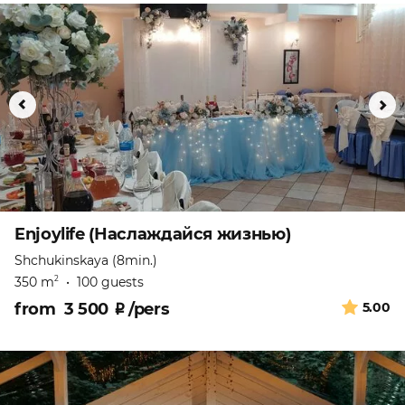
Enjoylife (Наслаждайся жизнью)
Shchukinskaya (8min.)
350 m
•
100 guests
2
from
3 500
₽
/pers
5.00