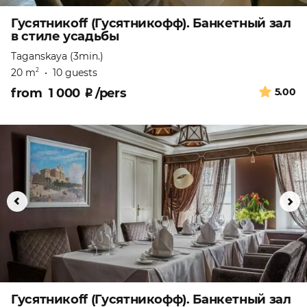
Гусятникоff (Гусятникофф). Банкетный зал
в стиле усадьбы
Taganskaya (3min.)
20 m
•
10 guests
2
from
1 000
₽
/pers
5.00
Гусятникоff (Гусятникофф). Банкетный зал