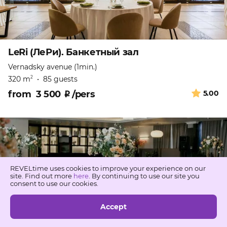
LeRi (ЛеРи). Банкетный зал
Vernadsky avenue (1min.)
320 m
•
85 guests
2
from
3 500
₽
/pers
5.00
REVELtime uses cookies to improve your experience on our
site. Find out more
here
. By continuing to use our site you
consent to use our cookies.
Accept