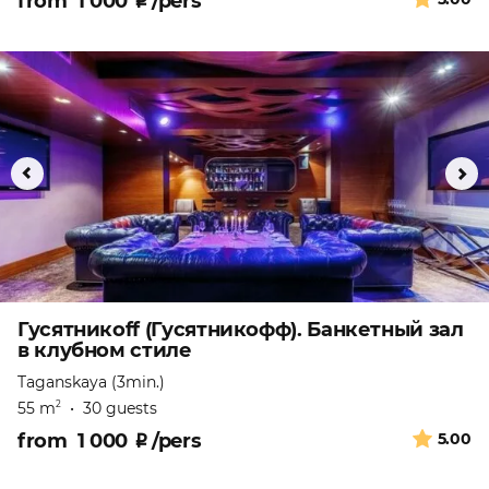
from
1 000
₽
/pers
Гусятникоff (Гусятникофф). Банкетный зал
в клубном стиле
Taganskaya (3min.)
55 m
•
30 guests
2
from
1 000
₽
/pers
5.00