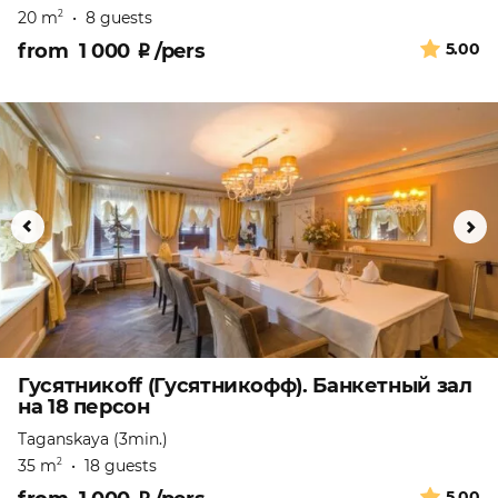
20 m
•
8 guests
2
from
1 000
₽
/pers
5.00
Гусятникоff (Гусятникофф). Банкетный зал
на 18 персон
Taganskaya (3min.)
35 m
•
18 guests
2
5.00