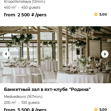
Kropotkinskaya (12min.)
450 m
•
450 guests
2
from
2 500
₽
/pers
5.00
Банкетный зал в яхт-клубе "Родина"
Medvedkovo (167min.)
200 m
•
100 guests
2
from
5 500
₽
/pers
5.00