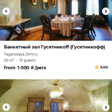
Банкетный зал Гусятникоff (Гусятникофф)
Taganskaya (3min.)
20 m
•
10 guests
2
from
1 000
₽
/pers
5.00