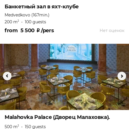
Банкетный зал в яхт-клубе
Medvedkovo (167min.)
200 m
•
100 guests
2
from
5 500
₽
/pers
Нет оценок
Malahovka Palace (Дворец Малаховка).
500 m
•
150 guests
2