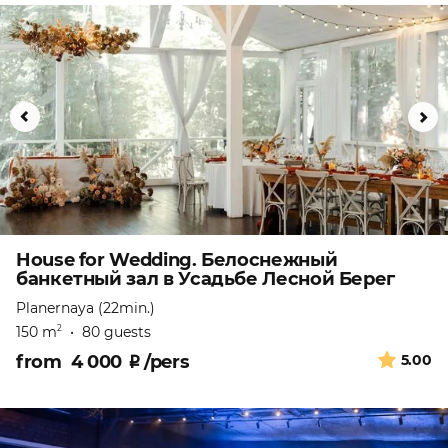
House for Wedding. Белоснежный
банкетный зал в Усадьбе Лесной Берег
Planernaya (22min.)
150 m
•
80 guests
2
from
4 000
₽
/pers
5.00