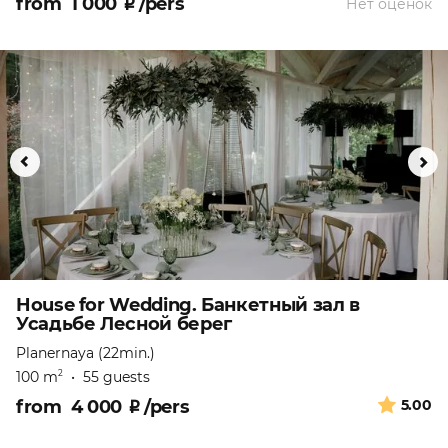
from
1 000
₽
/pers
Нет оценок
House for Wedding. Банкетный зал в
Усадьбе Лесной берег
Planernaya (22min.)
100 m
•
55 guests
2
from
4 000
₽
/pers
5.00