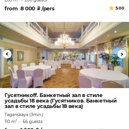
200 m
•
200 guests
from
8 000
₽
/pers
5.00
Гусятникоff. Банкетный зал в стиле
усадьбы 18 века (Гусятников. Банкетный
зал в стиле усадьбы 18 века)
Taganskaya (3min.)
110 m
•
66 guests
2