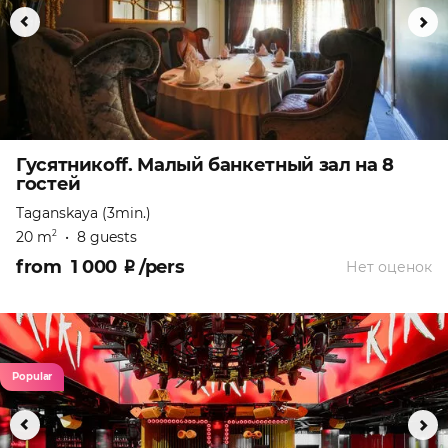
Гусятникоff. Малый банкетный зал на 8
гостей
Taganskaya (3min.)
20 m
•
8 guests
2
from
1 000
₽
/pers
Нет оценок
Popular