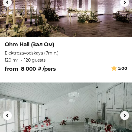
Ohm Hall (Зал Ом)
Elektrozavodskaya (7min.)
120 m
•
120 guests
2
from
8 000
₽
/pers
5.00