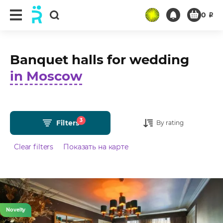
0
₽
Banquet halls for wedding
in Moscow
3
Filters
By rating
Clear filters
Показать на карте
Novelty