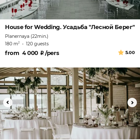
House for Wedding. Усадьба "Лесной Берег"
Planernaya (22min.)
180 m
•
120 guests
2
from
4 000
₽
/pers
5.00