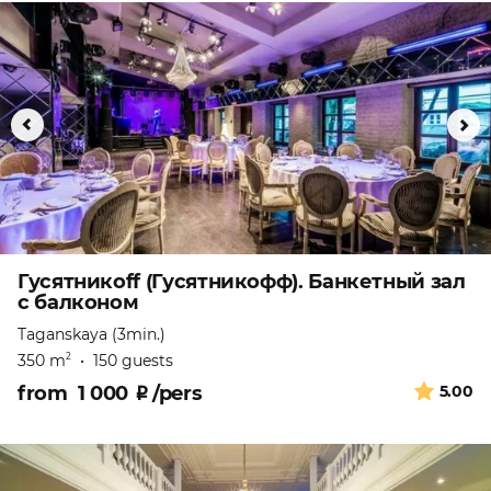
Гусятникоff (Гусятникофф). Банкетный зал
с балконом
Taganskaya (3min.)
350 m
•
150 guests
2
from
1 000
₽
/pers
5.00