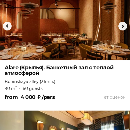
Alare (Крылья). Банкетный зал с теплой
атмосферой
Buninskaya alley (31min.)
90 m
•
60 guests
2
from
4 000
₽
/pers
Нет оценок