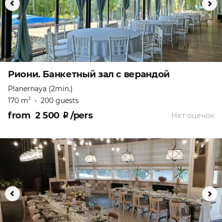
Риони. Банкетный зал с верандой
Planernaya (2min.)
170 m
•
200 guests
2
from
2 500
₽
/pers
Нет оценок