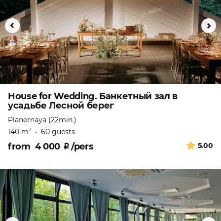
House for Wedding. Банкетный зал в
усадьбе Лесной берег
Planernaya (22min.)
140 m
•
60 guests
2
from
4 000
₽
/pers
5.00