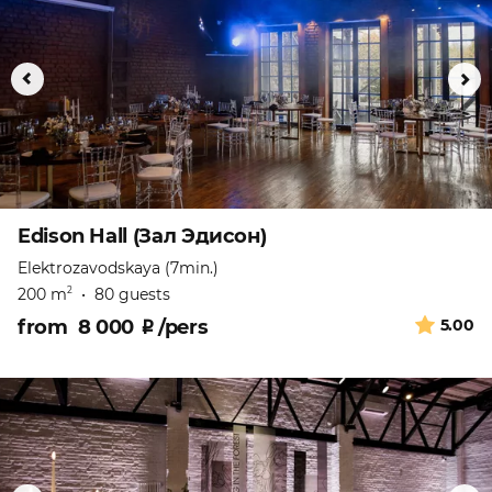
Edison Hall (Зал Эдисон)
Elektrozavodskaya (7min.)
200 m
•
80 guests
2
from
8 000
₽
/pers
5.00