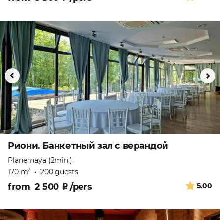
Риони. Банкетный зал с верандой
Planernaya (2min.)
170 m
•
200 guests
2
from
2 500
₽
/pers
5.00