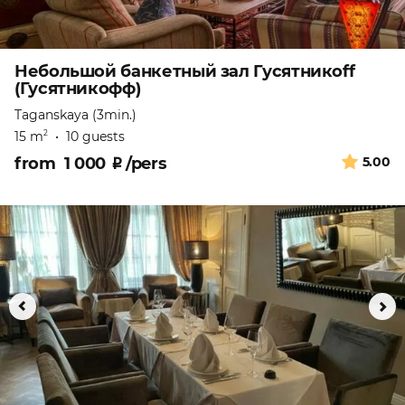
Небольшой банкетный зал Гусятникоff
(Гусятникофф)
Taganskaya (3min.)
15 m
•
10 guests
2
from
1 000
₽
/pers
5.00