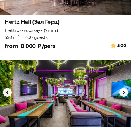
Hertz Hall (Зал Герц)
Elektrozavodskaya (7min.)
550 m
•
400 guests
2
from
8 000
₽
/pers
5.00