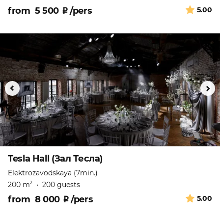
from
5 500
₽
/pers
5.00
Tesla Hall (Зал Тесла)
Elektrozavodskaya (7min.)
200 m
•
200 guests
2
from
8 000
₽
/pers
5.00