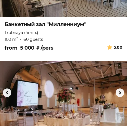
Банкетный зал "Милленниум"
Trubnaya (4min.)
100 m
•
60 guests
2
from
5 000
₽
/pers
5.00