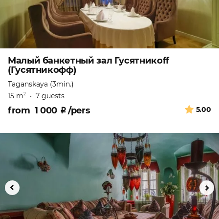
Малый банкетный зал Гусятникоff
(Гусятникофф)
Taganskaya (3min.)
15 m
•
7 guests
2
from
1 000
₽
/pers
5.00