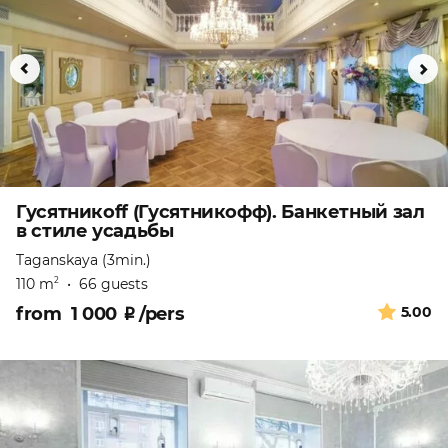
Гусятникоff (Гусятникофф). Банкетный зал
в стиле усадьбы
Taganskaya (3min.)
110 m
•
66 guests
2
from
1 000
₽
/pers
5.00