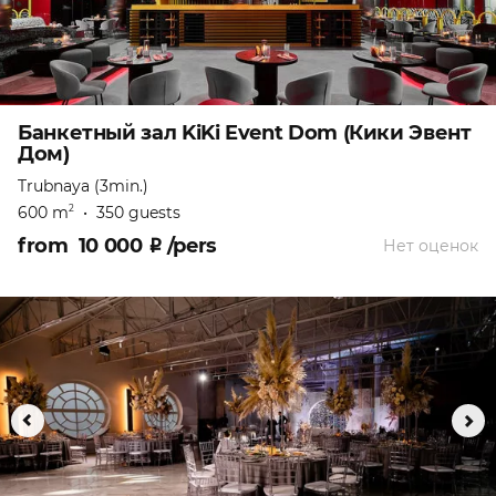
Банкетный зал KiKi Event Dom (Кики Эвент
Дом)
Trubnaya (3min.)
600 m
•
350 guests
2
from
10 000
₽
/pers
Нет оценок