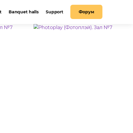
t
Banquet halls
Support
Форум