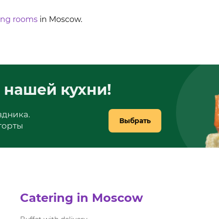
ing rooms
in Moscow.
 нашей кухни!
здника.
Выбрать
 торты
Catering in Moscow