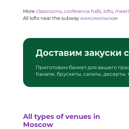
More
classrooms
,
conference halls
,
lofts
,
meet
All lofts near the subway
комсомольская
Доставим закуски с
Приготовим банкет для вашего пра
Канапе, брускеты, салаты, десерты,
All types of venues in
Moscow