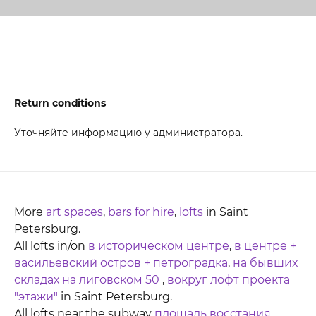
Return conditions
Уточняйте информацию у администратора.
More
art spaces
,
bars for hire
,
lofts
in Saint
Petersburg.
All lofts in/on
в историческом центре
,
в центре +
васильевский остров + петроградка
,
на бывших
складах на лиговском 50
,
вокруг лофт проекта
"этажи"
in Saint Petersburg.
All lofts near the subway
площадь восстания