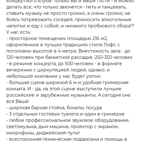
концертного клуба! Только Вы и Ваши гости - и можно
делать все, что только захочется - петь и танцевать,
ставить музыку не просто громко, а очень громко, не
боясь потревожить соседей, приносить алкогольные
напитки и еду с собой, и никакого пробкового сбора!!!
У нас есть:
- просторное помещеник площадью 216 м2,
оформленное в лучших традициях стиля Лофт, с
потолками высотой в 4 метра. Вместимость зала - до
120 человек при банкетной рассадке, 250-350 человек
- в режиме концерта, до 500 человек - в формате
вечеринки с циркуляцией людей, однако, и
небольшой компании у нас будет уютно.
- большая сцена шириной 6 м и удобная гримерная
комната. И - да, на этой сцене выступили лучшие
российские и зарубежные музыканты. А сегодня она
вся Ваша!
- широкая барная стойка, бокалы, посуда
- 3 отдельных гостевых туалета и один в гримёрке
- любое профессиональное звуковое оборудование,
светомузыка, дым-машина, проектор с экраном,
микрофоны, диджейский пульт
- всесторонняя техническая поддержка и помощь в