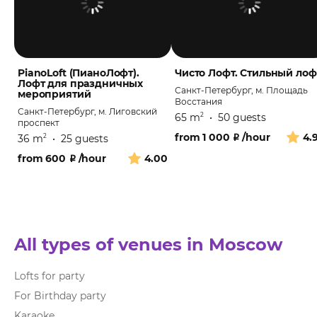
PianoLoft (ПианоЛофт).
Чисто Лофт. Стильный лоф
Лофт для праздничных
Санкт-Петербург, м. Площадь
мероприятий
Восстания
Санкт-Петербург, м. Лиговский
65 m
•
50 guests
2
проспект
from
1 000
₽
/hour
4.
36 m
•
25 guests
2
from
600
₽
/hour
4.00
All types of venues in Moscow
Lofts for party
For Birthday party
Karaoke