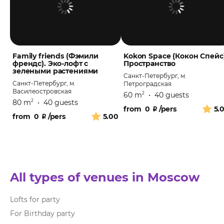
Family friends (Фэмили
Kokon Space (Кокон Спейс)
френдс). Эко-лофт с
Пространство
зелеными растениями
Санкт-Петербург, м.
Санкт-Петербург, м.
Петроградская
Василеостровская
60 m
•
40 guests
2
80 m
•
40 guests
2
from
0
₽
/pers
5.
from
0
₽
/pers
5.00
All types of venues in Moscow
Lofts for party
For Birthday party