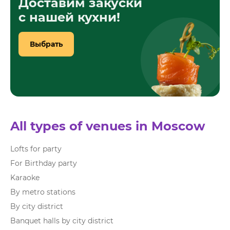
Доставим закуски
с нашей кухни!
Выбрать
All types of venues in Moscow
Lofts for party
For Birthday party
Karaoke
By metro stations
By city district
Banquet halls by city district