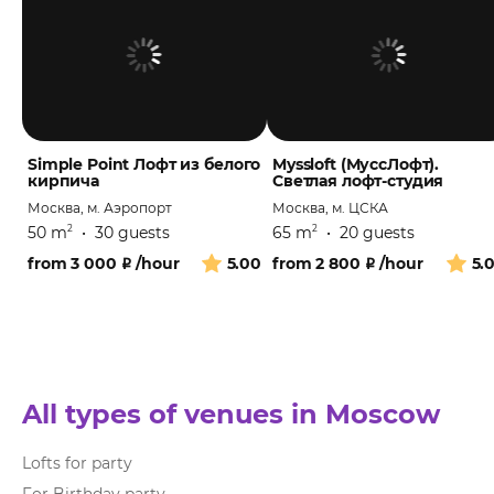
Simple Point Лофт из белого
Myssloft (МуссЛофт).
кирпича
Светлая лофт-студия
Москва, м. Аэропорт
Москва, м. ЦСКА
50 m
•
30 guests
65 m
•
20 guests
2
2
from
3 000
₽
/hour
5.00
from
2 800
₽
/hour
5.
All types of venues in Moscow
Lofts for party