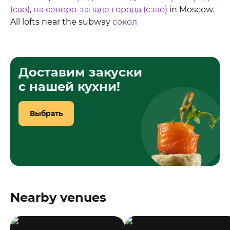
(сао)
,
на северо-западе города (сзао)
in Moscow.
All lofts near the subway
сокол
Доставим закуски
с нашей кухни!
Выбрать
Nearby venues