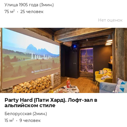
Улица 1905 года (3мин.)
75 м
•
25 человек
2
Нет оценок
Party Hard (Пати Хард). Лофт-зал в
альпийском стиле
Белорусская (2мин.)
15 м
•
9 человек
2