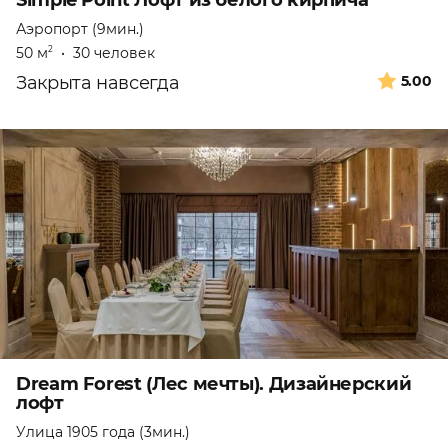
Simple Point Лофт из белого кирпича
Аэропорт (9мин.)
50 м
•
30 человек
2
Закрыта навсегда
5.00
Dream Forest (Лес мечты). Дизайнерский
лофт
Улица 1905 года (3мин.)