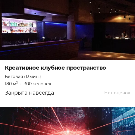
Креативное клубное пространство
Беговая (13мин.)
180 м
•
300 человек
2
Закрыта навсегда
Нет оценок