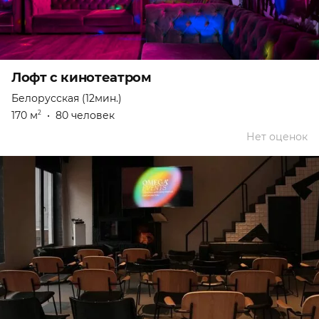
Лофт с кинотеатром
Белорусская (12мин.)
170 м
•
80 человек
2
Нет оценок