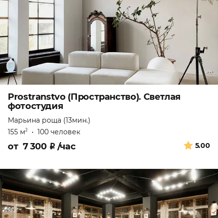
Prostranstvo (Пространство). Светлая
фотостудия
Марьина роща (13мин.)
155 м
•
100 человек
2
от
7 300
₽
/час
5.00