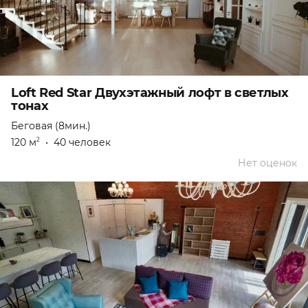
Loft Red Star Двухэтажный лофт в светлых
тонах
Беговая (8мин.)
120 м
•
40 человек
2
Нет оценок