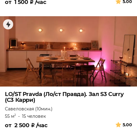
от
1 500
₽
/час
5.00
LO/ST Pravda (Ло/ст Правда). Зал S3 Curry
(С3 Карри)
Савеловская (10мин.)
55 м
•
15 человек
2
от
2 500
₽
/час
5.00