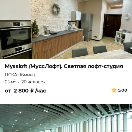
Myssloft (МуссЛофт). Светлая лофт-студия
ЦСКА (16мин.)
65 м
•
20 человек
2
от
2 800
₽
/час
5.00