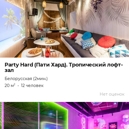
Party Hard (Пати Хард). Тропический лофт-
зал
Белорусская (2мин.)
20 м
•
12 человек
2
Нет оценок