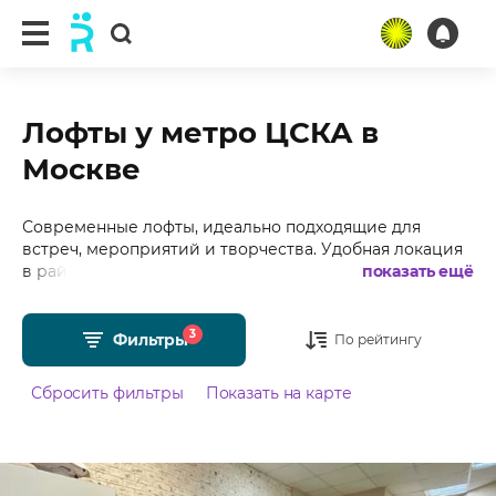
Лофты у метро ЦСКА в
Москве
Современные лофты, идеально подходящие для
встреч, мероприятий и творчества. Удобная локация
в районе с развитой инфраструктурой и зелеными
показать ещё
зонами делает эти лофты идеальным выбором для
активных людей, ценящих комфорт. Подобрали для
3
Вас более 45 лофтов у метро ЦСКА в Москве с
Фильтры
По рейтингу
фотографиями, отзывами, средним рейтингом 4.98 из
5 и стоимостью от 1250 рублей в час.
Сбросить фильтры
Показать на карте