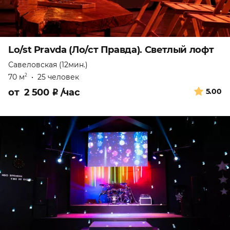
Lo/st Pravda (Ло/ст Правда). Светлый лофт
Савеловская (12мин.)
70 м
•
25 человек
2
от
2 500
₽
/час
5.00