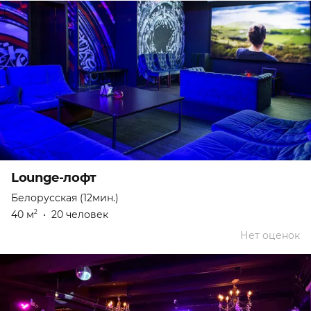
Lounge-лофт
Белорусская (12мин.)
40 м
•
20 человек
2
Нет оценок