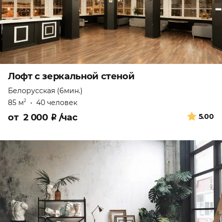
Лофт с зеркальной стеной
Белорусская (6мин.)
85 м
•
40 человек
2
от
2 000
₽
/час
5.00