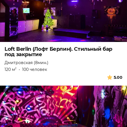
Loft Berlin (Лофт Берлин). Стильный бар
под закрытие
Дмитровская (8мин.)
120 м
•
100 человек
2
5.00