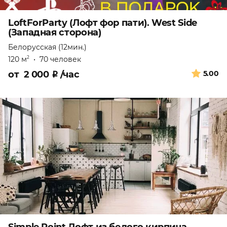
LoftForParty (Лофт фор пати). West Side
(Западная сторона)
Белорусская (12мин.)
120 м
•
70 человек
2
от
2 000
₽
/час
5.00