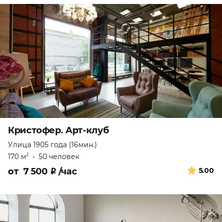
Кристофер. Арт-клуб
Улица 1905 года (16мин.)
170 м
•
50 человек
2
от
7 500
₽
/час
5.00