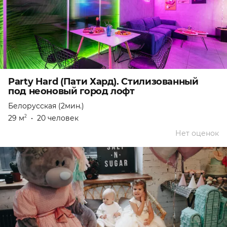
Party Hard (Пати Хард). Стилизованный
под неоновый город лофт
Белорусская (2мин.)
29 м
•
20 человек
2
Нет оценок