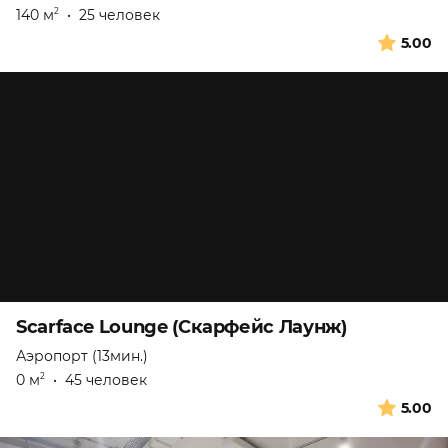
140 м
•
25 человек
2
5.00
Scarface Lounge (Скарфейс Лаунж)
Аэропорт (13мин.)
0 м
•
45 человек
2
5.00