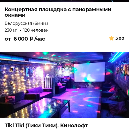
Концертная площадка с панорамными
окнами
Белорусская (6мин.)
230 м
•
120 человек
2
от
6 000
₽
/час
5.00
Tiki Tiki (Тики Тики). Кинолофт