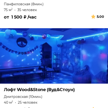
Панфиловская (8мин.)
75 м
•
35 человек
2
от
1 500
₽
/час
5.00
Лофт Wood&Stone (Вуд&Стоун)
Дмитровская (10мин.)
40 м
•
25 человек
2