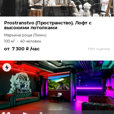
Prostranstvo (Пространство). Лофт с
высокими потолками
Марьина роща (11мин.)
100 м
•
40 человек
2
от
7 300
₽
/час
Нет оценок