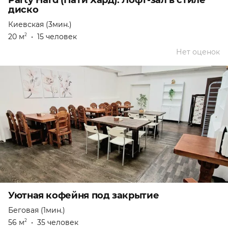
Party Hard (Пати Хард). Лофт-зал в стиле
диско
Киевская (3мин.)
20 м
•
15 человек
2
Нет оценок
Уютная кофейня под закрытие
Беговая (1мин.)
56 м
•
35 человек
2