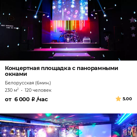
Концертная площадка с панорамными
окнами
Белорусская (6мин.)
230 м
•
120 человек
2
от
6 000
₽
/час
5.00