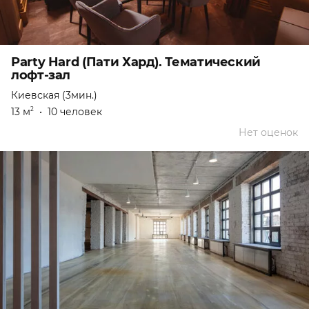
Party Hard (Пати Хард). Тематический
лофт-зал
Киевская (3мин.)
13 м
•
10 человек
2
Нет оценок