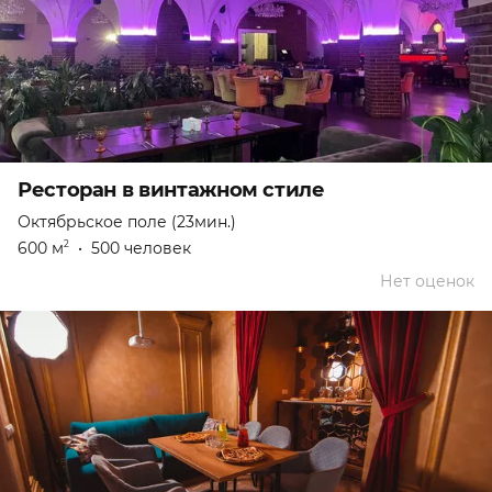
Ресторан в винтажном стиле
Октябрьское поле (23мин.)
600 м
•
500 человек
2
Нет оценок