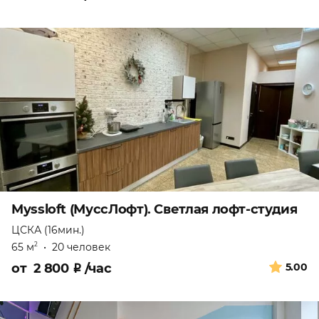
Myssloft (МуссЛофт). Светлая лофт-студия
ЦСКА (16мин.)
65 м
•
20 человек
2
от
2 800
₽
/час
5.00