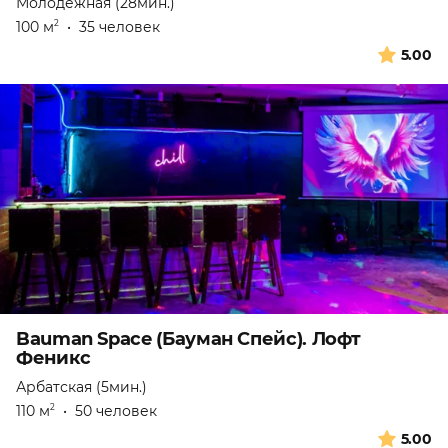
Молодежная (28мин.)
100 м
•
35 человек
2
5.00
Bauman Space (Бауман Спейс). Лофт
Феникс
Арбатская (5мин.)
110 м
•
50 человек
2
5.00