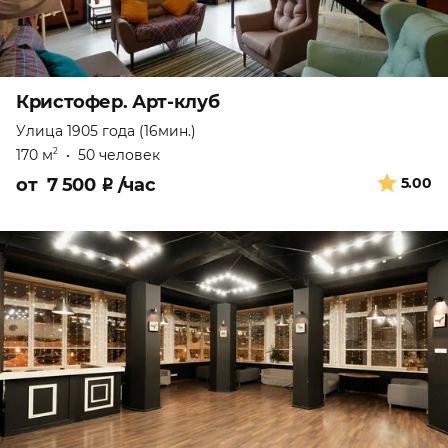
Кристофер. Арт-клуб
Улица 1905 года (16мин.)
170 м
•
50 человек
2
от
7 500
₽
/час
5.00