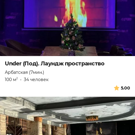
Under (Под). Лаундж пространство
Арбатская (7мин.)
100 м
•
34 человек
2
5.00