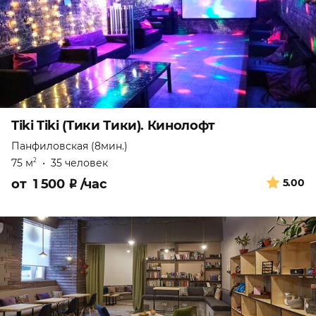
Tiki Tiki (Тики Тики). Кинолофт
Панфиловская (8мин.)
75 м
•
35 человек
2
от
1 500
₽
/час
5.00