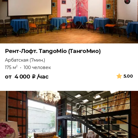
Рент-Лофт. TangoMio (ТангоМио)
Арбатская (7мин.)
175 м
•
100 человек
2
от
4 000
₽
/час
5.00