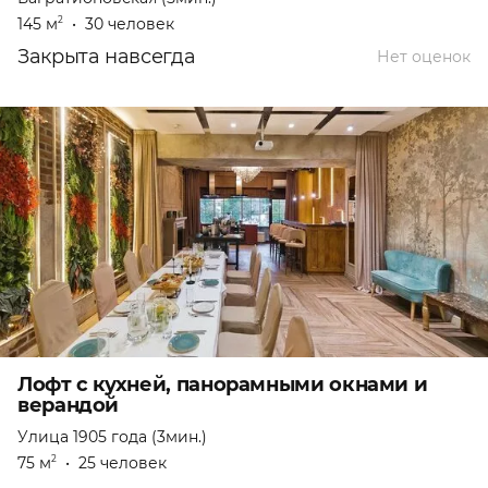
145 м
•
30 человек
2
Закрыта навсегда
Нет оценок
Лофт с кухней, панорамными окнами и
верандой
Улица 1905 года (3мин.)
75 м
•
25 человек
2