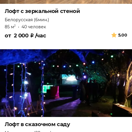
Лофт с зеркальной стеной
Белорусская (6мин.)
85 м
•
40 человек
2
от
2 000
₽
/час
5.00
Лофт в сказочном саду