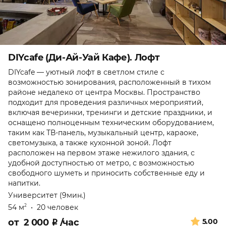
DIYcafe (Ди-Ай-Уай Кафе). Лофт
DIYcafe — уютный лофт в светлом стиле с
возможностью зонирования, расположенный в тихом
районе недалеко от центра Москвы. Пространство
подходит для проведения различных мероприятий,
включая вечеринки, тренинги и детские праздники, и
оснащено полноценным техническим оборудованием,
таким как ТВ-панель, музыкальный центр, караоке,
светомузыка, а также кухонной зоной. Лофт
расположен на первом этаже нежилого здания, с
удобной доступностью от метро, с возможностью
свободного шуметь и приносить собственные еду и
напитки.
Университет (9мин.)
54 м
•
20 человек
2
от
2 000
₽
/час
5.00