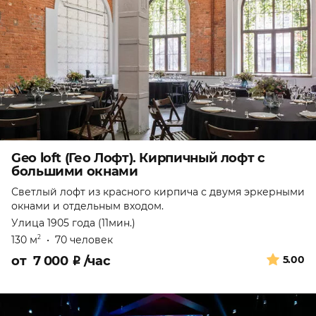
Geo loft (Гео Лофт). Кирпичный лофт с
большими окнами
Светлый лофт из красного кирпича с двумя эркерными
окнами и отдельным входом.
Улица 1905 года (11мин.)
130 м
•
70 человек
2
от
7 000
₽
/час
5.00