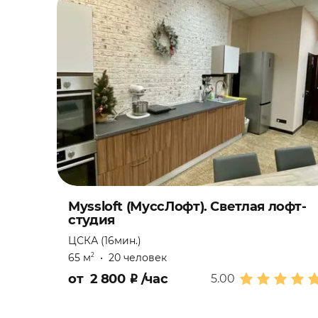
Myssloft (МуссЛофт). Светлая лофт-
студия
ЦСКА (16мин.)
65 м
•
20 человек
2
от
2 800
₽
/час
5.00