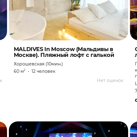
MALDIVES In Moscow (Мальдивы в
Москве). Пляжный лофт с галькой
Хорошевская (10мин.)
60 м
•
12 человек
2
к
Нет оценок