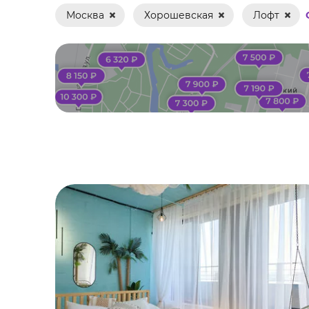
Москва
Хорошевская
Лофт
Банкет
Вечеринка
Выпускной
Гендер пати
Девичник
День рождения
Детский праздник
Игра в мафию
Йога