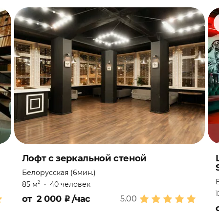
Лофт с зеркальной стеной
Белорусская (6мин.)
85 м
•
40 человек
2
от
2 000
₽
/час
5.00