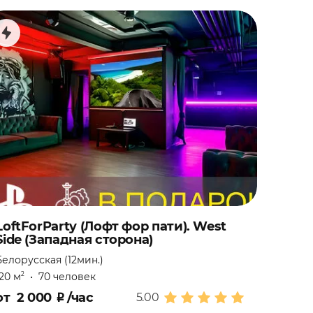
LoftForParty (Лофт фор пати). West
Side (Западная сторона)
Белорусская (12мин.)
120 м
•
70 человек
2
от
2 000
₽
/час
5.00