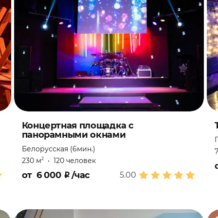
Концертная площадка с
панорамными окнами
Белорусская (6мин.)
230 м
•
120 человек
2
от
6 000
₽
/час
5.00