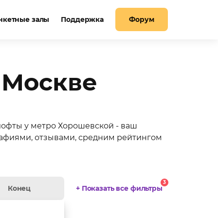
нкетные залы
Поддержка
Форум
 Москве
 лофты у метро Хорошевской - ваш
рафиями, отзывами, средним рейтингом
показать ещё
3
+ Показать все фильтры