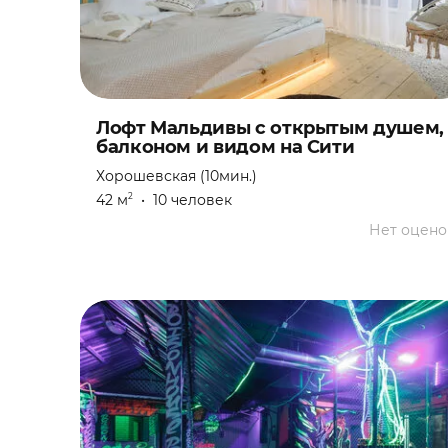
Квартирник
Кинопоказ
Конференция
Лофт Мальдивы с открытым душем,
балконом и видом на Сити
Концерт
Хорошевская (10мин.)
42 м
•
10 человек
2
Корпоратив
Нет оцено
Лекция
Мальчишник
Мастер-класс
Настольная игра