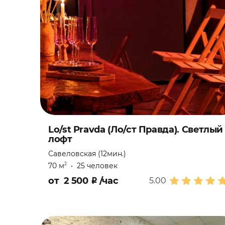
Юбилей
Lo/st Pravda (Ло/ст Правда). Светлый
лофт
Савеловская (12мин.)
70 м
•
25 человек
2
от
2 500
₽
/час
5.00