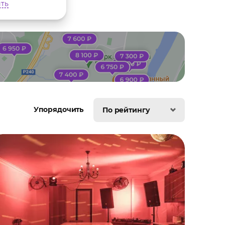
ть
Упорядочить