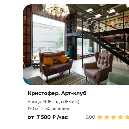
Кристофер. Арт-клуб
Улица 1905 года (16мин.)
170 м
•
50 человек
2
от
7 500
₽
/час
5.00