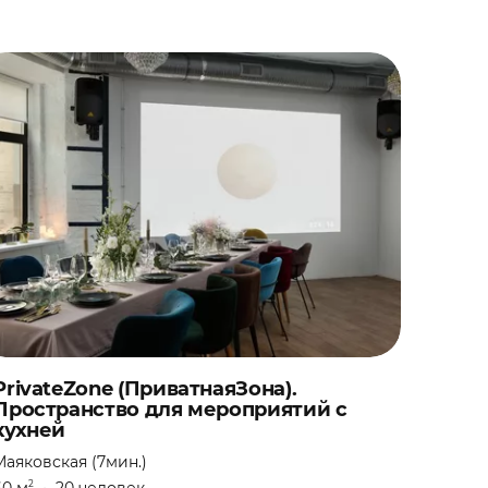
PrivateZone (ПриватнаяЗона).
Пространство для мероприятий с
кухней
Маяковская (7мин.)
2