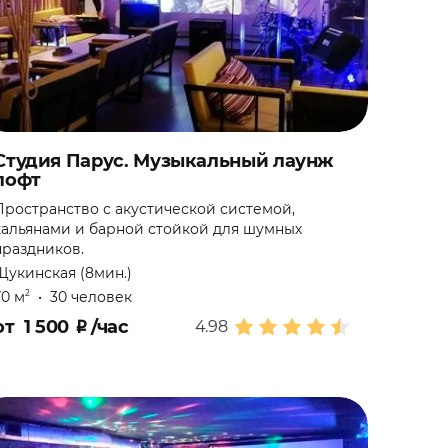
Студия Парус. Музыкальный лаунж
лофт
Пространство с акустической системой,
кальянами и барной стойкой для шумных
праздников.
Щукинская (8мин.)
70 м
•
30 человек
2
от
1 500
₽
/час
4.98