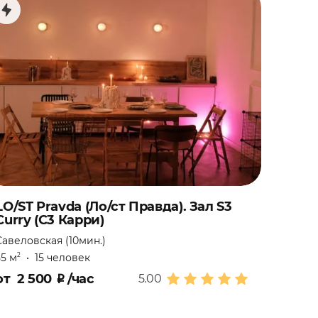
LO/ST Pravda (Ло/ст Правда). Зал S3
Curry (С3 Карри)
Савеловская (10мин.)
55 м
•
15 человек
2
от
2 500
₽
/час
5.00