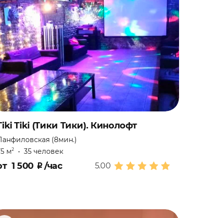
Tiki Tiki (Тики Тики). Кинолофт
Панфиловская (8мин.)
75 м
•
35 человек
2
от
1 500
₽
/час
5.00