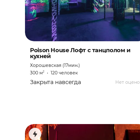
Новогодняя ночь
Праздник
Свадебная вечеринка
Poison House Лофт с танцполом и
Свадьба
кухней
Хорошевская (17мин.)
Свидание
300 м
•
120 человек
2
Закрыта навсегда
Театральная постановка
Нет оцено
Тренинг
Фотосессия
Фуршет