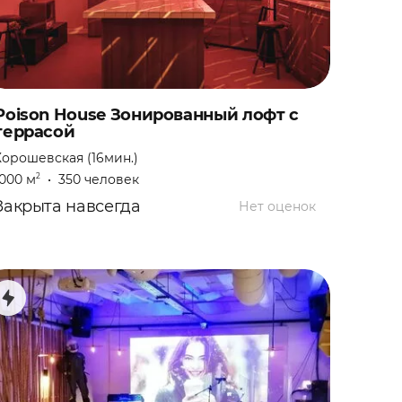
Poison House Зонированный лофт с
террасой
Хорошевская (16мин.)
1000 м
•
350 человек
2
Закрыта навсегда
Нет оценок