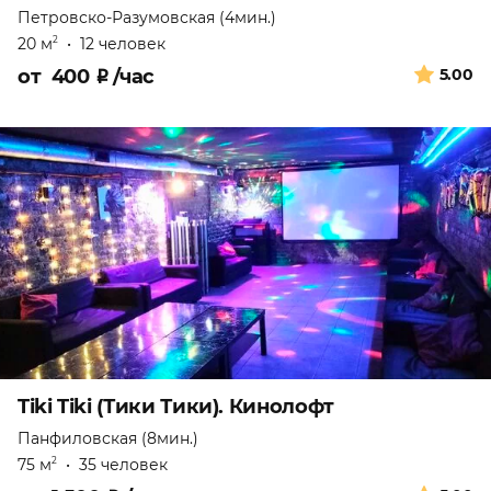
Петровско-Разумовская (4мин.)
20 м
•
12 человек
2
от
400
₽
/час
5.00
Tiki Tiki (Тики Тики). Кинолофт
Панфиловская (8мин.)
75 м
•
35 человек
2