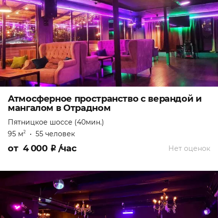
Атмосферное пространство с верандой и
мангалом в Отрадном
Пятницкое шоссе (40мин.)
95 м
•
55 человек
2
от
4 000
₽
/час
Нет оценок