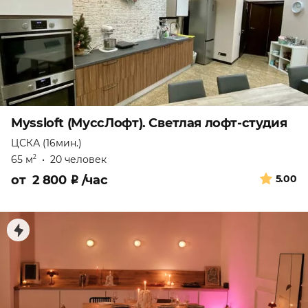
Myssloft (МуссЛофт). Светлая лофт-студия
ЦСКА (16мин.)
65 м
•
20 человек
2
от
2 800
₽
/час
5.00