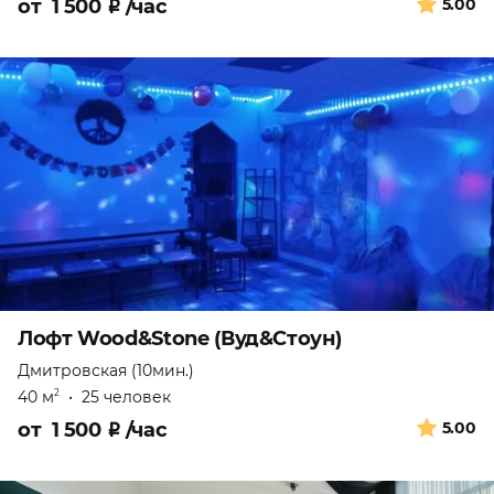
от
1 500
₽
/час
5.00
Лофт Wood&Stone (Вуд&Стоун)
Дмитровская (10мин.)
40 м
•
25 человек
2
от
1 500
₽
/час
5.00