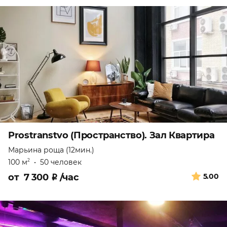
Prostranstvo (Пространство). Зал Квартира
Марьина роща (12мин.)
100 м
•
50 человек
2
от
7 300
₽
/час
5.00