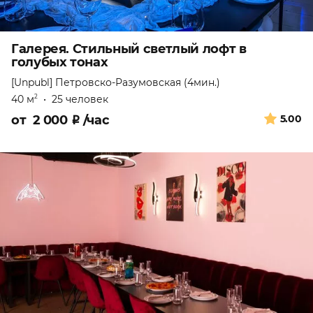
Галерея. Стильный светлый лофт в
голубых тонах
[Unpubl]
Петровско-Разумовская (4мин.)
40 м
•
25 человек
2
от
2 000
₽
/час
5.00