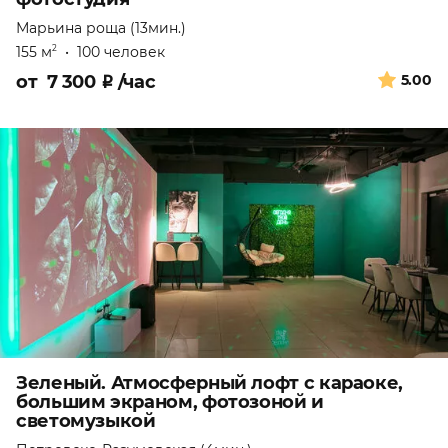
Марьина роща (13мин.)
155 м
•
100 человек
2
от
7 300
₽
/час
5.00
Зеленый. Атмосферный лофт с караоке,
большим экраном, фотозоной и
светомузыкой