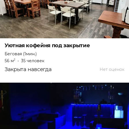
Уютная кофейня под закрытие
Беговая (1мин.)
56 м
•
35 человек
2
Закрыта навсегда
Нет оценок