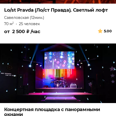
Lo/st Pravda (Ло/ст Правда). Светлый лофт
Савеловская (12мин.)
70 м
•
25 человек
2
от
2 500
₽
/час
5.00
Концертная площадка с панорамными
окнами