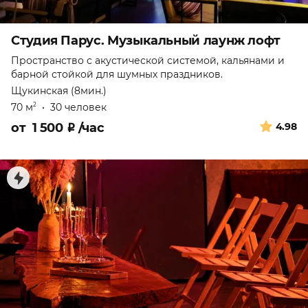
Студия Парус. Музыкальный лаунж лофт
Пространство с акустической системой, кальянами и
барной стойкой для шумных праздников.
Щукинская (8мин.)
70 м
•
30 человек
2
от
1 500
₽
/час
4.98