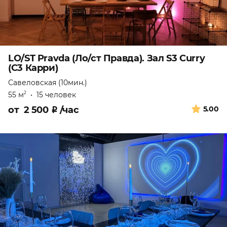
LO/ST Pravda (Ло/ст Правда). Зал S3 Curry
(С3 Карри)
Савеловская (10мин.)
55 м
•
15 человек
2
от
2 500
₽
/час
5.00