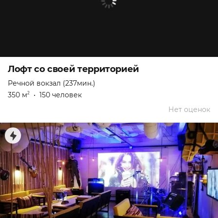
Лофт со своей территорией
Речной вокзал (237мин.)
350 м
•
150 человек
2
Нет оценок