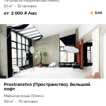
Петровско-Разумовская (4мин.)
50 м
•
30 человек
2
от
2 000
₽
/час
5.00
Prostranstvo (Пространство). Большой
лофт
Марьина роща (12мин.)
150 м
•
70 человек
2