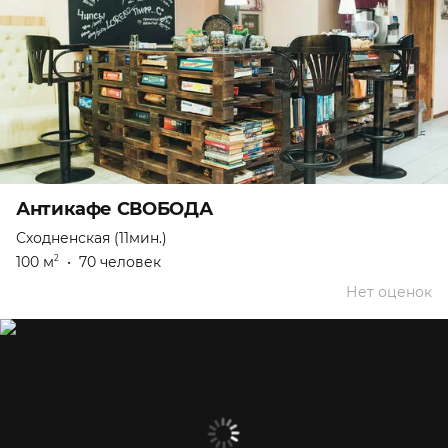
Антикафе СВОБОДА
Сходненская (11мин.)
100 м
•
70 человек
2
Нет оценок