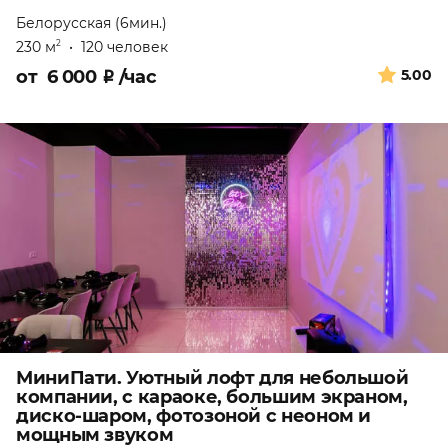
Белорусская (6мин.)
230 м
•
120 человек
2
от
6 000
₽
/час
5.00
МиниПати. Уютный лофт для небольшой
компании, с караоке, большим экраном,
диско-шаром, фотозоной с неоном и
мощным звуком