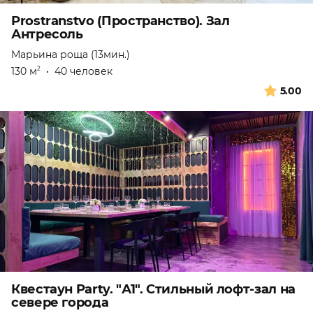
Prostranstvo (Пространство). Зал
Антресоль
Марьина роща (13мин.)
130 м
•
40 человек
2
5.00
Квестаун Party. "А1". Стильный лофт-зал на
севере города