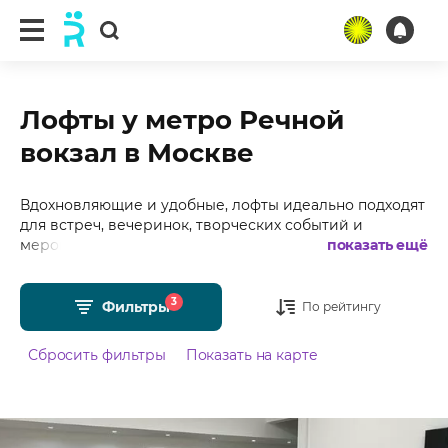
Лофты у метро Речной
вокзал в Москве
Вдохновляющие и удобные, лофты идеально подходят
для встреч, вечеринок, творческих событий и
мероприятий, где важно не просто провести время,
показать ещё
но и сделать его особенным. Подобрали для Вас
более 20 лофтов у метро Речной вокзал в Москве с
3
фотографиями, отзывами, средним рейтингом 4.99 из
Фильтры
По рейтингу
5 и стоимостью от 1500 рублей в час.
Сбросить фильтры
Показать на карте