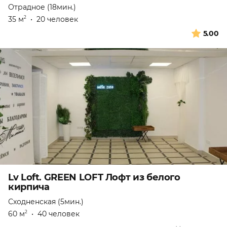
Отрадное (18мин.)
35 м
•
20 человек
2
5.00
Lv Loft. GREEN LOFT Лофт из белого
кирпича
Сходненская (5мин.)
60 м
•
40 человек
2