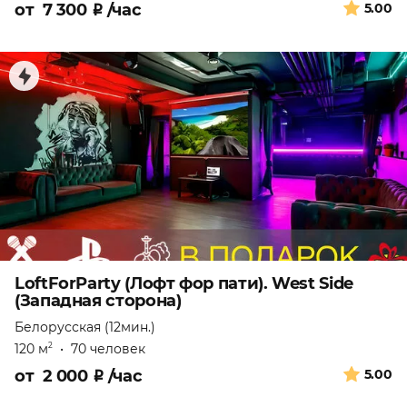
от
7 300
₽
/час
5.00
LoftForParty (Лофт фор пати). West Side
(Западная сторона)
Белорусская (12мин.)
120 м
•
70 человек
2
от
2 000
₽
/час
5.00