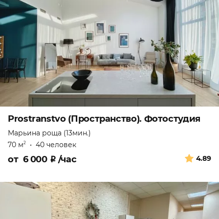
Prostranstvo (Пространство). Фотостудия
Марьина роща (13мин.)
70 м
•
40 человек
2
от
6 000
₽
/час
4.89