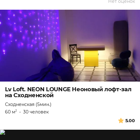
Нет оценок
Lv Loft. NEON LOUNGE Неоновый лофт-зал
на Сходненской
Сходненская (5мин.)
60 м
•
30 человек
2
5.00