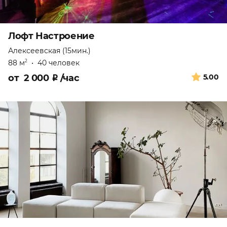
Лофт Настроение
Алексеевская (15мин.)
88 м
•
40 человек
2
от
2 000
₽
/час
5.00