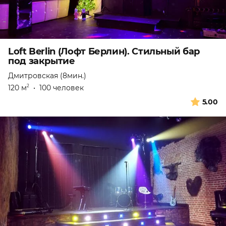
Loft Berlin (Лофт Берлин). Стильный бар
под закрытие
Дмитровская (8мин.)
120 м
•
100 человек
2
5.00