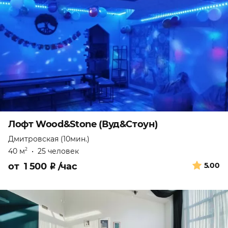
Лофт Wood&Stone (Вуд&Стоун)
Дмитровская (10мин.)
40 м
•
25 человек
2
от
1 500
₽
/час
5.00