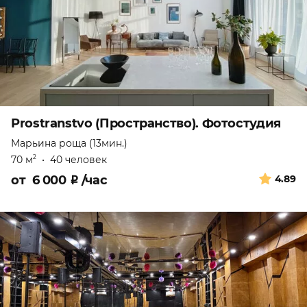
Prostranstvo (Пространство). Фотостудия
Марьина роща (13мин.)
70 м
•
40 человек
2
от
6 000
₽
/час
4.89