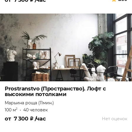
от
7 300
₽
/час
Prostranstvo (Пространство). Лофт с
высокими потолками
Марьина роща (11мин.)
100 м
•
40 человек
2
от
7 300
₽
/час
Нет оценок