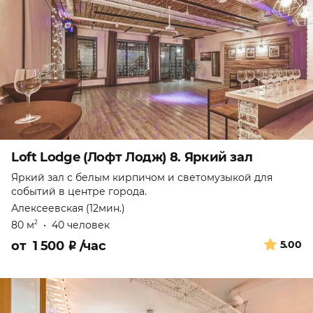
Loft Lodge (Лофт Лодж) 8. Яркий зал
Яркий зал с белым кирпичом и светомузыкой для
событий в центре города.
Алексеевская (12мин.)
80 м
•
40 человек
2
от
1 500
₽
/час
5.00