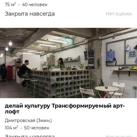
75 м
•
40 человек
2
Закрыта навсегда
Нет оценок
делай культуру Трансформируемый арт-
лофт
Дмитровская (3мин.)
104 м
•
50 человек
2