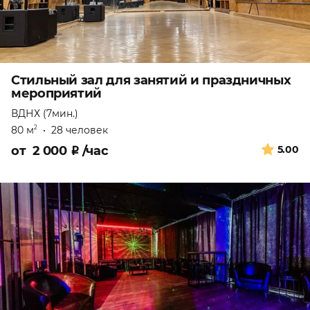
Стильный зал для занятий и праздничных
мероприятий
ВДНХ (7мин.)
80 м
•
28 человек
2
от
2 000
₽
/час
5.00