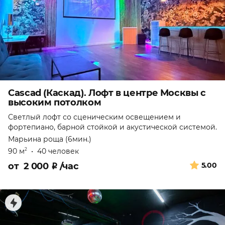
Cascad (Каскад). Лофт в центре Москвы с
высоким потолком
Светлый лофт со сценическим освещением и
фортепиано, барной стойкой и акустической системой.
Марьина роща (6мин.)
90 м
•
40 человек
2
от
2 000
₽
/час
5.00