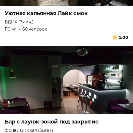
Уютная кальянная Лайк смок
ВДНХ (7мин.)
110 м
•
60 человек
2
5.00
Бар с лаунж-зоной под закрытие
Фонвизинская (3мин.)