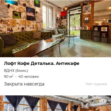
Лофт Кофе Деталька. Антикафе
ВДНХ (6мин.)
90 м
•
40 человек
2
Закрыта навсегда
Нет оценок