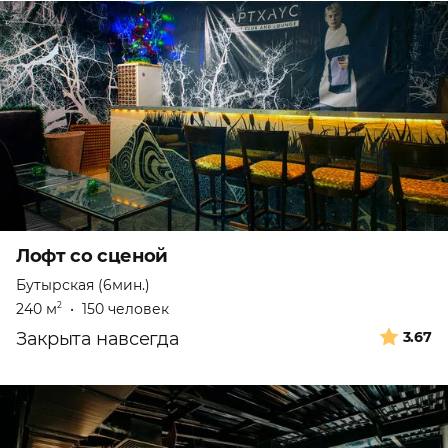
Лофт со сценой
Бутырская (6мин.)
240 м
•
150 человек
2
Закрыта навсегда
3.67