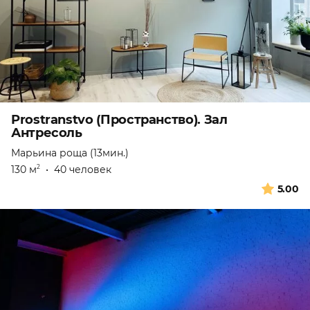
Prostranstvo (Пространство). Зал
Антресоль
Марьина роща (13мин.)
130 м
•
40 человек
2
5.00