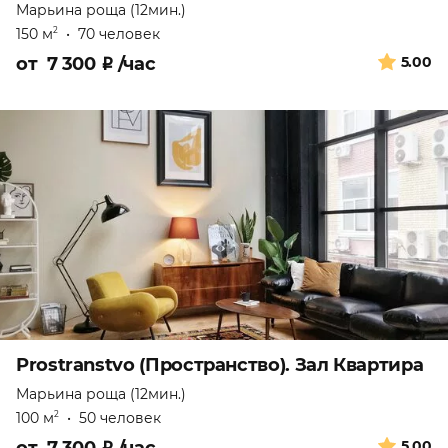
Марьина роща (12мин.)
150 м
•
70 человек
2
от
7 300
₽
/час
5.00
Prostranstvo (Пространство). Зал Квартира
Марьина роща (12мин.)
100 м
•
50 человек
2
5.00