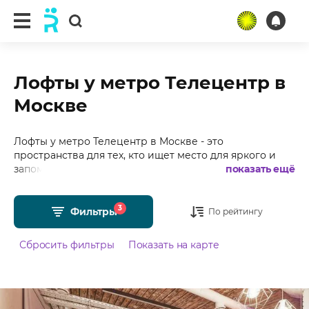
Лофты у метро Телецентр в
Москве
Лофты у метро Телецентр в Москве - это
пространства для тех, кто ищет место для яркого и
запоминающегося мероприятия. Подобрали для Вас
показать ещё
более 70 лофтов у метро Телецентр в Москве с
фотографиями, отзывами, средним рейтингом 4.88 из
3
5 и стоимостью от 900 рублей в час.
Фильтры
По рейтингу
Сбросить фильтры
Показать на карте