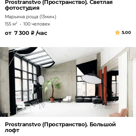
Prostranstvo (Пространство). Светлая
фотостудия
Марьина роща (13мин.)
155 м
•
100 человек
2
от
7 300
₽
/час
5.00
Prostranstvo (Пространство). Большой
лофт