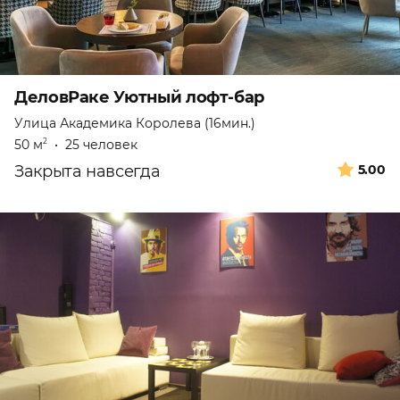
ДеловРаке Уютный лофт-бар
Улица Академика Королева (16мин.)
50 м
•
25 человек
2
Закрыта навсегда
5.00