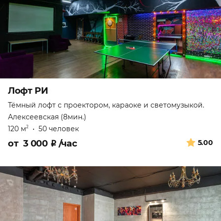
Лофт РИ
Тёмный лофт с проектором, караоке и светомузыкой.
Алексеевская (8мин.)
120 м
•
50 человек
2
от
3 000
₽
/час
5.00