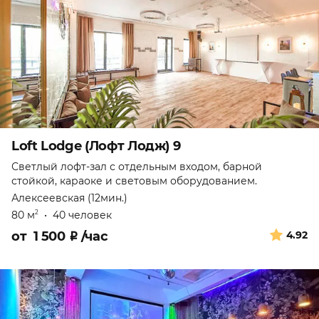
Loft Lodge (Лофт Лодж) 9
Светлый лофт-зал с отдельным входом, барной
стойкой, караоке и световым оборудованием.
Алексеевская (12мин.)
80 м
•
40 человек
2
от
1 500
₽
/час
4.92