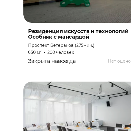
Квартирник
Кинопоказ
Конференция
Резиденция искусств и технологий
Особняк с мансардой
Концерт
Проспект Ветеранов (275мин.)
650 м
•
200 человек
2
Корпоратив
Закрыта навсегда
Нет оцено
Лекция
Мальчишник
Мастер-класс
Настольная игра
Новогодняя ночь