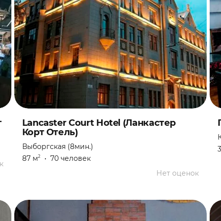
г
Lancaster Court Hotel (Ланкастер
Корт Отель)
Выборгская (8мин.)
87 м
•
70 человек
2
к
Нет оценок