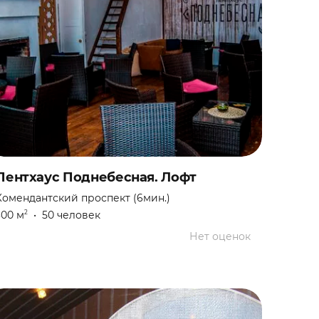
Пентхаус Поднебесная. Лофт
Комендантский проспект (6мин.)
300 м
•
50 человек
2
Нет оценок