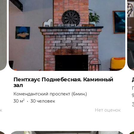
Пентхаус Поднебесная. Каминный
зал
Комендантский проспект (6мин.)
30 м
•
30 человек
2
к
Нет оценок