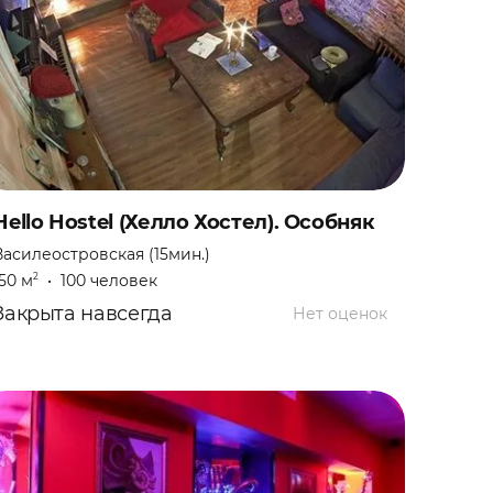
Hello Hostel (Хелло Хостел). Особняк
Василеостровская (15мин.)
150 м
•
100 человек
2
Закрыта навсегда
Нет оценок