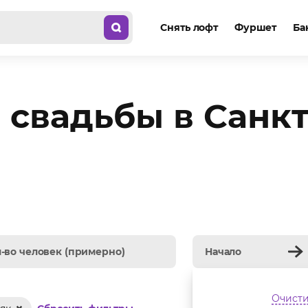
Снять лофт
Фуршет
Ба
 свадьбы в Санкт
Очисти