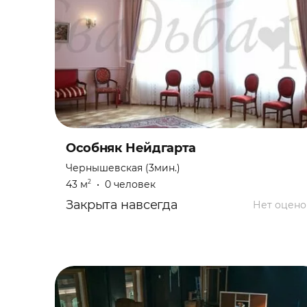
Особняк Нейдгарта
Чернышевская (3мин.)
43 м
•
0 человек
2
Закрыта навсегда
Нет оцено