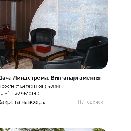
Дача Линдстрема. Вип-апартаменты
Проспект Ветеранов (140мин.)
90 м
•
30 человек
2
Закрыта навсегда
Нет оценок