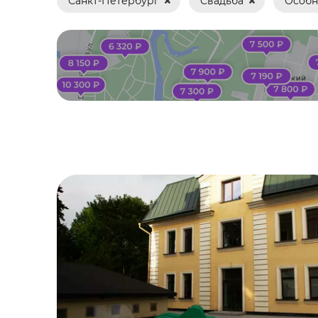
Санкт-Петербург
Свадьба
Особн
Банкет
Вечеринка
Выпускной
Гендер пати
Девичник
День рождения
Детский праздник
Игра в мафию
Йога