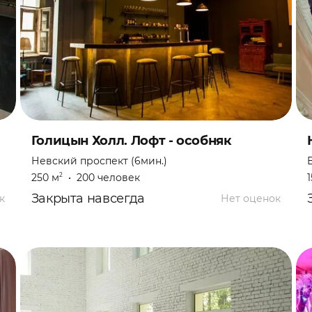
Голицын Холл. Лофт - особняк
Невский проспект (6мин.)
250 м
•
200 человек
2
Закрыта навсегда
к
Нет оценок