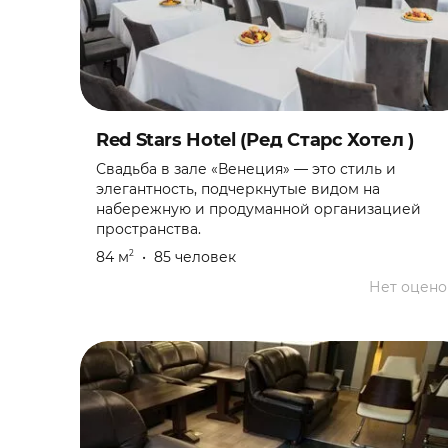
Праздник
Свадебная вечеринка
Red Stars Hotel (Ред Старс Хотел )
Свадьба
Свадьба в зале «Венеция» — это стиль и
элегантность, подчеркнутые видом на
Свидание
набережную и продуманной организацией
пространства.
Театральная постановка
84 м
•
85 человек
2
Нет оцено
Тренинг
Фотосессия
Фуршет
Юбилей