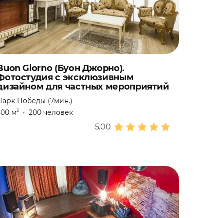
Buon Giorno (Буон Джорно).
Фотостудия с эксклюзивным
дизайном для частных мероприятий
Парк Победы (7мин.)
500 м
•
200 человек
2
5.00