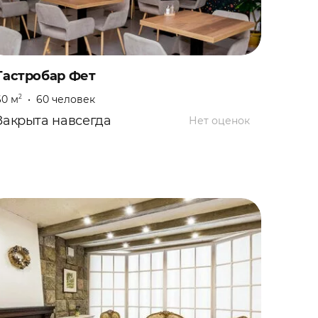
Гастробар Фет
60 м
•
60 человек
2
Закрыта навсегда
Нет оценок