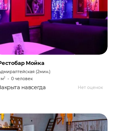
Рестобар Мойка
Адмиралтейская (2мин.)
 м
•
0 человек
2
Закрыта навсегда
Нет оценок