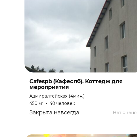
Cafespb (Кафеспб). Коттедж для
мероприятия
Адмиралтейская (4мин.)
450 м
•
40 человек
2
Закрыта навсегда
Нет оцено