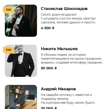
Станислав Шоколадов
ТОП
Салют, дорогие друзья!
У штурвала сгусток юмора, маэстро
сарказма, человек дракон и просто
хороший паренёк - Станислав!
4 500
₽
Никита Малышев
ТОП
Я обожаю людей, их истории,
переплетающиеся на одном празднике
воедино, создавая атмосферу праздника
для всех гостей.
50 000
₽
Андрей Макаров
На свадьбе поплачу с невестой и
поддержу жениха
На корпоративе буду своим, будто
работаю с вами
30 000
₽