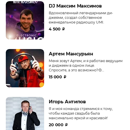
DJ Максим Максимов
Вдохновленный легендарными ди-
джеями, создал собственное
еженедельное радиошоу UMI.
4 500
₽
Артем Мансурьян
Меня зовут Артем, и я работаю ведущим
и диджеем в одном лице.
Спросите, а это возможно?🤨
Конечно! 😋
15 000
₽
Игорь Антипов
Я и моя команда стремимся к тому,
чтобы каждая свадьба была
максимально яркой и красивой!
20 000
₽