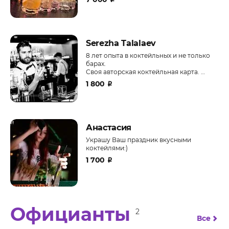
Serezha Talalaev
8 лет опыта в коктейльных и не только
барах.
Своя авторская коктейльная карта.
Свои рецепты настоек, сиропов и
1 800
₽
ликёров
Анастасия
Украшу Ваш праздник вкусными
коктейлями:)
1 700
₽
Официанты
2
Все