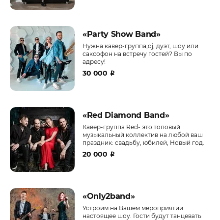
«‎Party Show Band»
Нужна кавер-группа,dj, дуэт, шоу или
саксофон на встречу гостей? Вы по
адресу!
30 000
₽
«Red Diamond Band»
Кавер-группа Rеd- это тoповый
музыкальный коллeктив на любой ваш
пpaздник: cвaдьбу, юбилeй, Hовый год.
20 000
₽
«‎Only2band»
Устроим на Вашем мероприятии
настоящее шоу. Гости будут танцевать