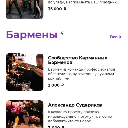
до упаду, а вспоминать Ваш праздник
будут годами!
35 000
₽
Бармены
4
Все
Сообщество Карманных
Барменов
Бармен из команды профессионалов
обеспечит вашу вечеринку лучшими
коктейлями.
2 000
₽
Александр Судариков
К каждому проекту подхожу
индивидуально, потому что люблю
добавлять что-то новое.
7 000
₽