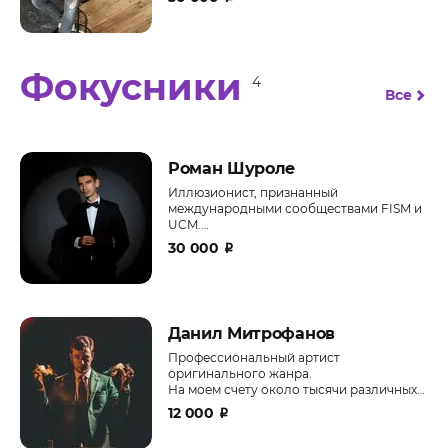
Фокусники
4
Все
Роман Шуроле
Иллюзионист, признанный
международными сообществами FISM и
UCM.
Современный, интеллигентный,
30 000
₽
стильный иллюзионист.
Данил Митрофанов
Профессиональный артист
оригинального жанра.
На моем счету около тысячи различных
выступлений.
12 000
₽