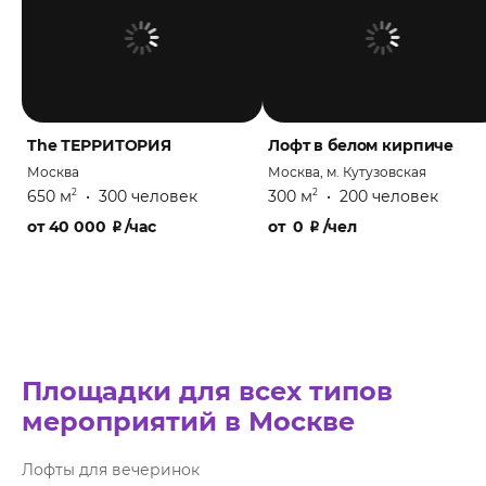
The ТЕРРИТОРИЯ
Лофт в белом кирпиче
Москва
Москва, м. Кутузовская
650 м
•
300 человек
300 м
•
200 человек
2
2
от
40 000
₽
/час
от
0
₽
/чел
Площадки для всех типов
мероприятий в Москве
Лофты для вечеринок