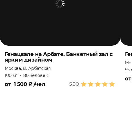
Генацвале на Арбате. Банкетный зал с
Ге
ярким дизайном
Мос
Москва, м. Арбатская
55 
100 м
•
80 человек
2
о
от
1 500
₽
/чел
5.00