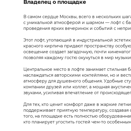
Владелец о площадке
В самом сердце Москвы, всего в нескольких шаг
с уникальной атмосферой и шармом — лофт с ба
проведения ярких вечеринок и событий с непр
Этот лофт, утопающий в индустриальной эстетик
красного кирпича придают пространству особую
освещение создает загадочную, почти кинематог
позволяя каждому гостю окунуться в мир музык
Центральное место в лофте занимает стильная б
наслаждаться авторскими коктейлями, но и вес
атмосферу для душевного общения. Удобные сту
компании друзей или коллег, а мощная акустич
звуками, усиливая впечатление от происходящег
Для тех, кто ценит комфорт даже в жаркие летн
поддерживает приятную температуру, создавая 
того, на площадке есть полностью оборудованная
кто планирует угостить гостей чем-то особенным