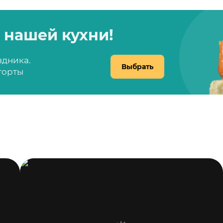
 нашей кухни!
здника.
Выбрать
 торты