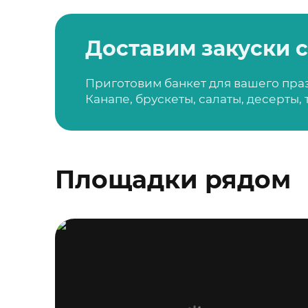
Доставим закуски с
Приготовим банкет для вашего пра
Канапе, брускеты, салаты, десерты,
Площадки рядом