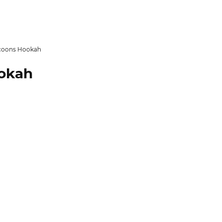
coons Hookah
okah