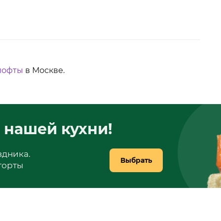
лофты
в Москве.
 нашей кухни!
здника.
Выбрать
 торты