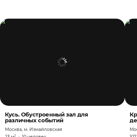
Кусь. Обустроенный зал для
Кр
различных событий
де
Москва, м. Измайловская
Мо
23 м
•
10 человек
107
2