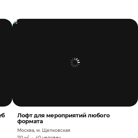
уб
Лофт для мероприятий любого
формата
Москва, м. Щелковская
110 м
•
40 человек
2