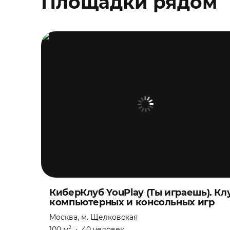
Площадки рядом
КиберКлуб YouPlay (Ты играешь). Кл
компьютерных и консольных игр
Москва, м. Щелковская
100 м
•
40 человек
2