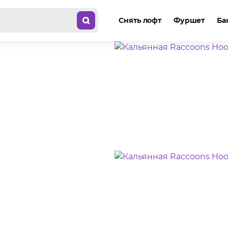
Снять лофт
Фуршет
Ба