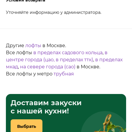
Уточняйте информацию у администратора.
Другие
лофты
в Москве.
Все лофты
в пределах садового кольца
,
в
центре города (цао, в пределах ттк)
,
в пределах
мкад
,
на севере города (сао)
в Москве.
Все лофты у метро
трубная
Доставим закуски
с нашей кухни!
Выбрать