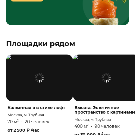
Площадки рядом
Кальянная в в стиле лофт
Высота. Эстетичное
пространство с картинами
Москва, м. Трубная
Москва, м. Трубная
70 м
•
20 человек
2
400 м
•
90 человек
2
от
2 500
₽
/час
от
30 000
₽
/час