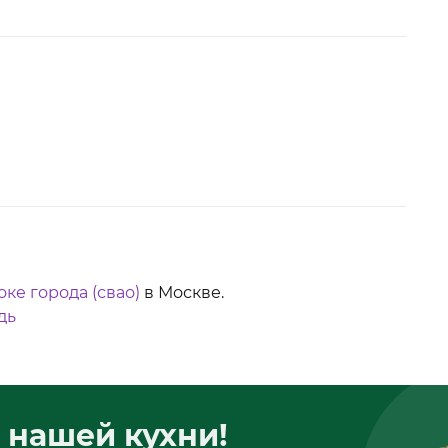
оке города (свао)
в Москве.
дь
 нашей кухни!