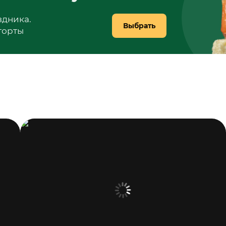
здника.
Выбрать
 торты