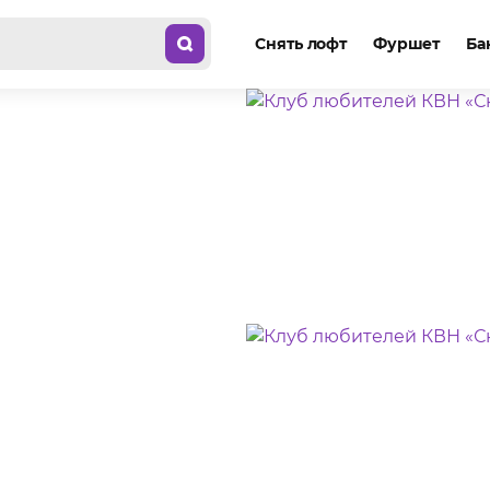
Снять лофт
Фуршет
Ба