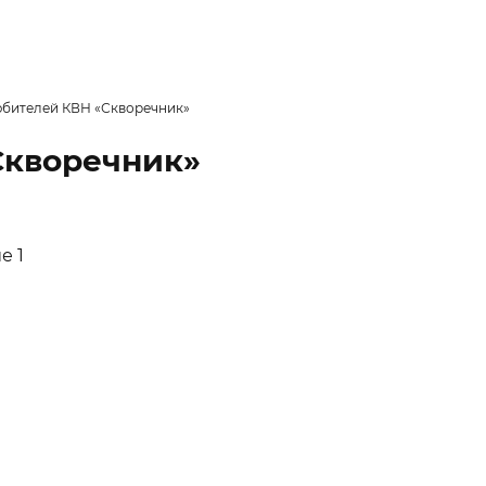
юбителей КВН «Скворечник»
Скворечник»
е 1