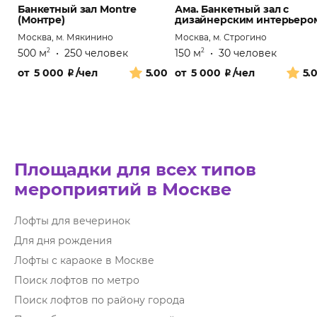
Банкетный зал Montre
Ама. Банкетный зал с
(Монтре)
дизайнерским интерьеро
Москва, м. Мякинино
Москва, м. Строгино
500 м
•
250 человек
150 м
•
30 человек
2
2
от
5 000
₽
/чел
5.00
от
5 000
₽
/чел
5.
Площадки для всех типов
мероприятий в Москве
Лофты для вечеринок
Для дня рождения
Лофты с караоке в Москве
Поиск лофтов по метро
Поиск лофтов по району города