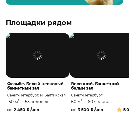
Площадки рядом
Фламбе. Белый неоновый
Весенний. Банкетный
банкетный зал
белый зал
Санкт-Петербург, м. Балтийская
Санкт-Петербург
150 м
•
55 человек
60 м
•
60 человек
2
2
от
2 450
₽
/чел
от
3 500
₽
/чел
5.