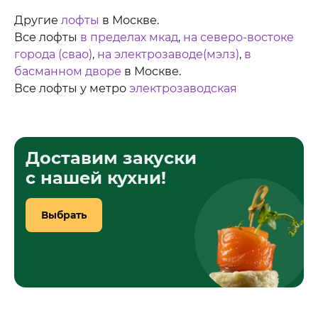
Другие
лофты
в Москве.
Все лофты
в пределах мкад
,
на северо-востоке
города (свао)
,
на электрозаводе(мэлз)
,
в
басманном дворе
в Москве.
Все лофты у метро
электрозаводская
Доставим закуски
с нашей кухни!
Выбрать