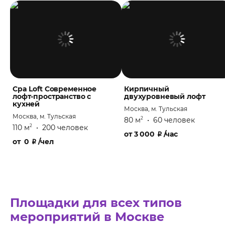
Cpa Loft Современное
Кирпичный
лофт-пространство с
двухуровневый лофт
кухней
Москва, м. Тульская
Москва, м. Тульская
80 м
•
60 человек
2
110 м
•
200 человек
2
от
3 000
₽
/час
от
0
₽
/чел
Площадки для всех типов
мероприятий в Москве